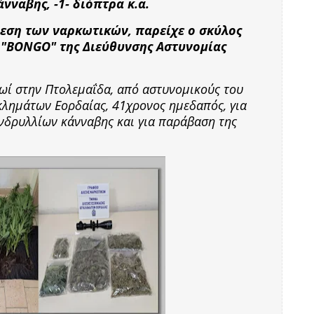
νναβης, -1- διόπτρα κ.α.
εση των ναρκωτικών, παρείχε ο σκύλος
"BONGO" της Διεύθυνσης Αστυνομίας
ρωί στην Πτολεμαΐδα, από αστυνομικούς του
κλημάτων Εορδαίας, 41χρονος ημεδαπός, για
ενδρυλλίων κάνναβης και για παράβαση της