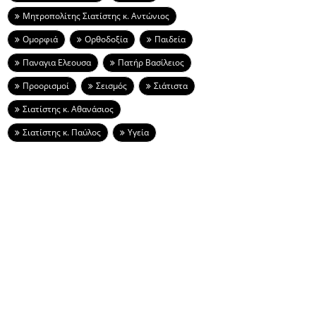
Μητροπολίτης Σιατίστης κ. Αντώνιος
Ομορφιά
Ορθοδοξία
Παιδεία
Παναγια Ελεουσα
Πατήρ Βασίλειος
Προορισμοί
Σεισμός
Σιάτιστα
Σιατίστης κ. Αθανάσιος
Σιατίστης κ. Παύλος
Υγεία