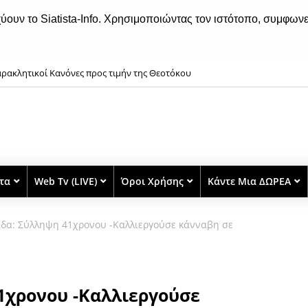
χύουν το Siatista-Info. Χρησιμοποιώντας τον ιστότοπο, συμφωνε
ρακλητικοί Κανόνες προς τιμήν της Θεοτόκου
στα
Web Tv (LIVE)
Όροι Χρήσης
Κάντε Μια ΔΩΡΕΑ
δα: Σύλληψη 41χρονου -Καλλιεργούσε κάνναβη σε
1χρονου -Καλλιεργούσε