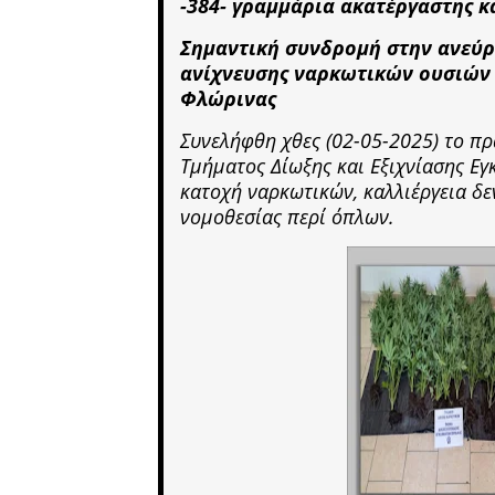
-384- γραμμάρια ακατέργαστης κά
Σημαντική συνδρομή στην ανεύρ
ανίχνευσης ναρκωτικών ουσιών 
Φλώρινας
Συνελήφθη χθες (02-05-2025) το π
Τμήματος Δίωξης και Εξιχνίασης Εγ
κατοχή ναρκωτικών, καλλιέργεια δ
νομοθεσίας περί όπλων.