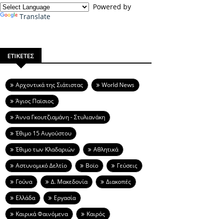
Powered by
Translate
ΕΤΙΚΕΤΕΣ
Aρχοντικά της Σιάτιστας
World News
Άγιος Παϊσιος
Άννα Γκουτζιαμάνη - Στυλιανάκη
Έθιμο 15 Αυγούστου
Έθιμο των Κλαδαριών
Αθλητικά
Αστυνομικό Δελτίο
Βοϊο
Γεύσεις
Γούνα
Δ. Μακεδονία
Διακοπές
Ελλάδα
Εργασία
Καιρικά Φαινόμενα
Καιρός