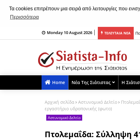
Τα cookies επιτρέπουν μια σειρά από λειτουργίες που ενισ
Περισσότερα
Monday 10 August 2026
 90; Η μεγάλη στροφή. Στα έσχατα χρόνια...
Πα
ΤΕΛΕΥΤΑΙΑ ΝΕΑ
Home
Νέα Της Σιάτιστας
Η Σιάτι
Αρχική σελίδα
Αστυνομικό Δελτίο
Πτολεμαΐ
εργαστήριο υδροπονικής (φωτο)
Αστυνομικό Δελτίο
Πτολεμαΐδα: Σύλληψη 4