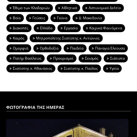
Έθιμο των Κλαδαριών
Αθλητικά
Αστυνομικό Δελτίο
Βοϊο
Γεύσεις
Γούνα
Δ. Μακεδονία
Διακοπές
Ελλάδα
Εργασία
Καιρικά Φαινόμενα
Καιρός
Μητροπολίτης Σιατίστης κ. Αντώνιος
Ομορφιά
Ορθοδοξία
Παιδεία
Παναγια Ελεουσα
Πατήρ Βασίλειος
Προορισμοί
Σεισμός
Σιάτιστα
Σιατίστης κ. Αθανάσιος
Σιατίστης κ. Παύλος
Υγεία
ΦΩΤΟΓΡΑΦΙΑ ΤΗΣ ΗΜΕΡΑΣ