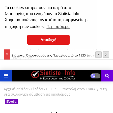
Τα cookies επιτρέπουν μια σειρά από
λειτουργίες που ενισχύουν το Siatista-Info.
Χρησιμοποιώντας τον ιστότοπο, συμφωνείτε με
τη χρήση των cookies.
Περισσότερα
Αποδοχή
της
Σιάτιστα: Ο εορτασμός της Παναγίας από το 1935 έως το 1937!
Δ
Αρχική σελίδα
Ελλάδα
ΠΕΣΕΔΕ: Eπιστολή στον ΕΦΚΑ για τη
νέα συλλογική σύμβαση με οικοδόμους
Ελλάδα