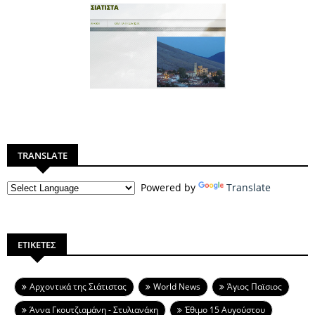
TRANSLATE
Powered by
Translate
ΕΤΙΚΕΤΕΣ
Aρχοντικά της Σιάτιστας
World News
Άγιος Παϊσιος
Άννα Γκουτζιαμάνη - Στυλιανάκη
Έθιμο 15 Αυγούστου