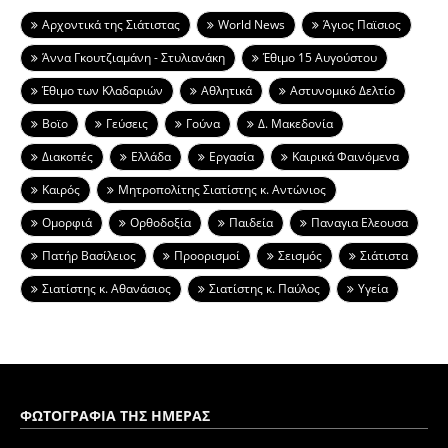
Aρχοντικά της Σιάτιστας
World News
Άγιος Παϊσιος
Άννα Γκουτζιαμάνη - Στυλιανάκη
Έθιμο 15 Αυγούστου
Έθιμο των Κλαδαριών
Αθλητικά
Αστυνομικό Δελτίο
Βοϊο
Γεύσεις
Γούνα
Δ. Μακεδονία
Διακοπές
Ελλάδα
Εργασία
Καιρικά Φαινόμενα
Καιρός
Μητροπολίτης Σιατίστης κ. Αντώνιος
Ομορφιά
Ορθοδοξία
Παιδεία
Παναγια Ελεουσα
Πατήρ Βασίλειος
Προορισμοί
Σεισμός
Σιάτιστα
Σιατίστης κ. Αθανάσιος
Σιατίστης κ. Παύλος
Υγεία
ΦΩΤΟΓΡΑΦΙΑ ΤΗΣ ΗΜΕΡΑΣ