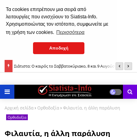
Τα cookies επιτρέπουν μια σειρά από
λειτουργίες που ενισχύουν το Siatista-Info.
Χρησιμοποιώντας τον ιστότοπο, συμφωνείτε με
τη χρήση των cookies.
Περισσότερα
Αποδοχή
(φωτο-
Σιάτιστα: O καιρός το Σαββατοκύριακο, 8 και 9 Αυγούστου 2026
8
Ο
Αρχική σελίδα
Ορθοδοξία
Φιλαυτία, η άλλη παράλυση
Ορθοδοξία
Φιλαυτία, η άλλη παράλυση