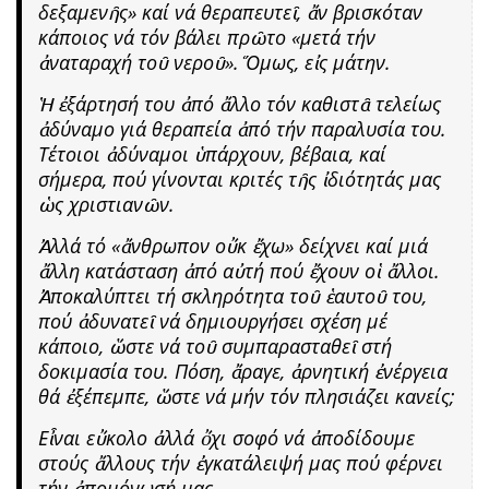
δεξαμενῆς» καί νά θεραπευτεῖ, ἄν βρισκόταν
κάποιος νά τόν βάλει πρῶτο «μετά τήν
ἀναταραχή τοῦ νεροῦ». Ὅμως, εἰς μάτην.
Ἡ ἐξάρτησή του ἀπό ἄλλο τόν καθιστᾶ τελείως
ἀδύναμο γιά θεραπεία ἀπό τήν παραλυσία του.
Τέτοιοι ἀδύναμοι ὑπάρχουν, βέβαια, καί
σήμερα, πού γίνονται κριτές τῆς ἰδιότητάς μας
ὡς χριστιανῶν.
Ἀλλά τό «ἄνθρωπον οὔκ ἔχω» δείχνει καί μιά
ἄλλη κατάσταση ἀπό αὐτή πού ἔχουν οἱ ἄλλοι.
Ἀποκαλύπτει τή σκληρότητα τοῦ ἑαυτοῦ του,
πού ἀδυνατεῖ νά δημιουργήσει σχέση μέ
κάποιο, ὥστε νά τοῦ συμπαρασταθεῖ στή
δοκιμασία του. Πόση, ἄραγε, ἀρνητική ἐνέργεια
θά ἐξέπεμπε, ὥστε νά μήν τόν πλησιάζει κανείς;
Εἶναι εὔκολο ἀλλά ὄχι σοφό νά ἀποδίδουμε
στούς ἄλλους τήν ἐγκατάλειψή μας πού φέρνει
τήν ἀπομόνωσή μας.