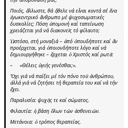
Ποιός, ἄλλωστε, θά ἤθελε νά εἶναι κοντά σέ ἕνα
ἐγωκεντρικό ἄνθρωπο μέ ψυχοσωματικές
δυσκολίες; Πόση ὑπομονή καί ταπείνωση
χρειάζεται γιά νά διακονεῖς τό φίλαυτο;
Ὡστόσο, στή μοναξιά – ἀπό ὁπουδήποτε καί ἄν
προέρχεται, γιά ὁποιονδήποτε λόγο καί νά
δημιουργήθηκε – ἔρχεται ὁ Χριστός καί ρωτᾶ:
– «Θέλεις ὑγιής γενέσθαι;».
Ὄχι γιά νά παίξει μέ τόν πόνο τοῦ ἀνθρώπου,
ἀλλά γιά νά ζητήσει τή θεραπεία του καί νά τήν
ἔχει.
Παραλυσία: ψυχῆς τε καί σώματος.
Φιλαυτία: ἡ βάση ὅλων τῶν ἀσθενειῶν.
Μετάνοια: ὁ τρόπος θεραπείας.