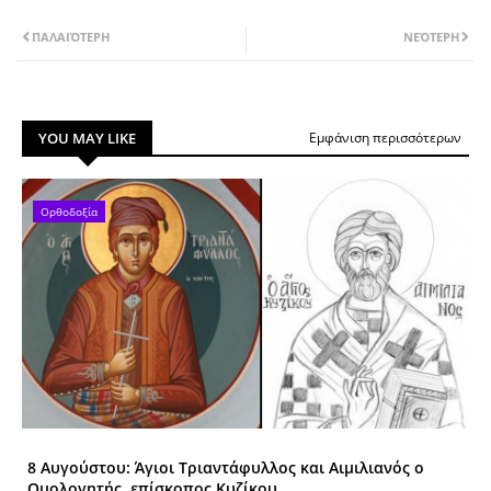
ΠΑΛΑΙΌΤΕΡΗ
ΝΕΌΤΕΡΗ
YOU MAY LIKE
Εμφάνιση περισσότερων
Ορθοδοξία
8 Αυγούστου: Άγιοι Tριαντάφυλλος και Αιμιλιανός ο
Ομολογητής, επίσκοπος Κυζίκου