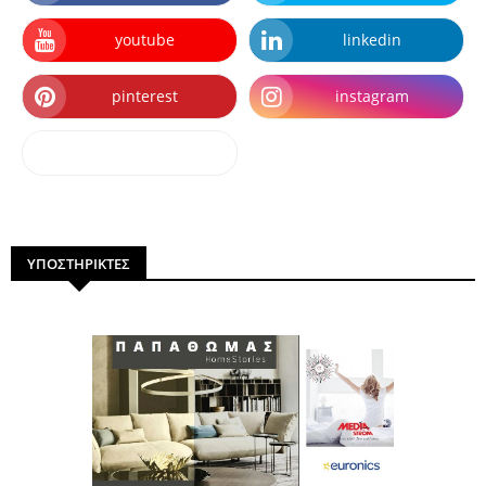
youtube
linkedin
pinterest
instagram
dailymotion
ΥΠΟΣΤΗΡΙΚΤΕΣ