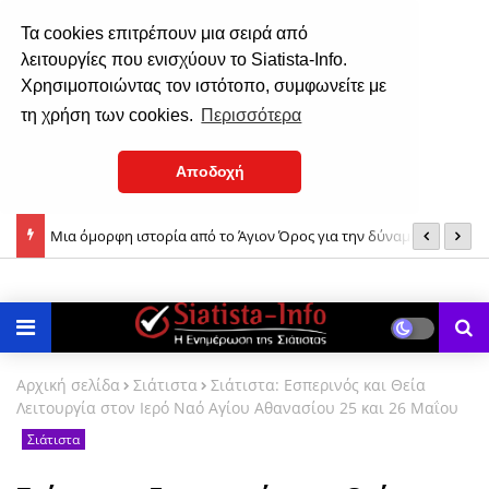
Τα cookies επιτρέπουν μια σειρά από
λειτουργίες που ενισχύουν το Siatista-Info.
Χρησιμοποιώντας τον ιστότοπο, συμφωνείτε με
τη χρήση των cookies.
Περισσότερα
Αποδοχή
ίου &
Μια όμορφη ιστορία από το Άγιον Όρος για την δύναμη της
Σ
ούστου
Παναγίας μας!
Αρχική σελίδα
Σιάτιστα
Σιάτιστα: Εσπερινός και Θεία
Λειτουργία στον Ιερό Ναό Αγίου Αθανασίου 25 και 26 Μαΐου
Σιάτιστα