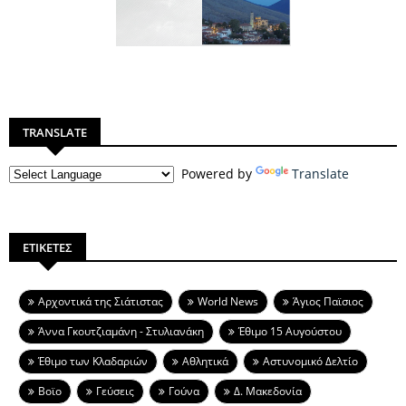
TRANSLATE
Powered by
Translate
ΕΤΙΚΕΤΕΣ
Aρχοντικά της Σιάτιστας
World News
Άγιος Παϊσιος
Άννα Γκουτζιαμάνη - Στυλιανάκη
Έθιμο 15 Αυγούστου
Έθιμο των Κλαδαριών
Αθλητικά
Αστυνομικό Δελτίο
Βοϊο
Γεύσεις
Γούνα
Δ. Μακεδονία