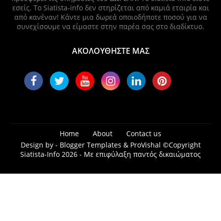
εσείς. Το Siatista-info δεν στηρίζεται από καμιά εταιρία και
από κανέναν! Κάντε μια δωρεά οποιοδήποτε ποσού για να
συνεχίσουμε να είμαστε στην παρέα σας στο διαδίκτυο.
ΑΚΟΛΟΥΘΗΣΤΕ ΜΑΣ
Home
About
Contact us
Design by -
Blogger Templates
&
ProVishal
©Copyright
Siatista-Info 2026 - Με επιφύλαξη παντός δικαιώματος