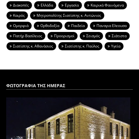
Διακοπές
Ελλάδα
Εργασία
Καιρικά Φαινόμενα
Καιρός
Μητροπολίτης Σιατίστης κ. Αντώνιος
Ομορφιά
Ορθοδοξία
Παιδεία
Παναγια Ελεουσα
Πατήρ Βασίλειος
Προορισμοί
Σεισμός
Σιάτιστα
Σιατίστης κ. Αθανάσιος
Σιατίστης κ. Παύλος
Υγεία
ΦΩΤΟΓΡΑΦΙΑ ΤΗΣ ΗΜΕΡΑΣ