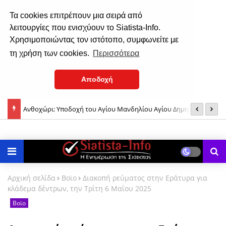
Τα cookies επιτρέπουν μια σειρά από
λειτουργίες που ενισχύουν το Siatista-Info.
Χρησιμοποιώντας τον ιστότοπο, συμφωνείτε με
τη χρήση των cookies.
Περισσότερα
Αποδοχή
ο
Ανθοχώρι: Υποδοχή του Αγίου Μανδηλίου Αγίου Δημητρίου &
Μ
Τιμίου Σταυρού του Αγίου Νεκταρίου, το Σάββατο 8 Αυγούστου
Π
Αρχική σελίδα
Βοϊο
Διακοπή ρεύματος στην Εράτυρα για
κλάδεμα δέντρων, την Τρίτη 6 Μαΐου 2025
Βοϊο