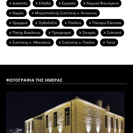
Διακοπές
Ελλάδα
Εργασία
Καιρικά Φαινόμενα
Καιρός
Μητροπολίτης Σιατίστης κ. Αντώνιος
Ομορφιά
Ορθοδοξία
Παιδεία
Παναγια Ελεουσα
Πατήρ Βασίλειος
Προορισμοί
Σεισμός
Σιάτιστα
Σιατίστης κ. Αθανάσιος
Σιατίστης κ. Παύλος
Υγεία
ΦΩΤΟΓΡΑΦΙΑ ΤΗΣ ΗΜΕΡΑΣ