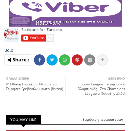
Βοϊο
ΠΑΛΑΙΌΤΕΡΗ
ΝΕΌΤΕΡΗ
Β' Εθνική Γυναικών: Νέα νίκη οι
Super League: Tο σήκωσε ο
Σειρήνες Γρεβενών! (φωτο-βίντεο)
Ολυμπιακός - Στο Champions
League o Παναθηναϊκός!
YOU MAY LIKE
Εμφάνιση περισσότερων