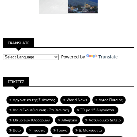
TRANSLATE
Powered by
Translate
ΕΤΙΚΕΤΕΣ
Aρχοντικά της Σιάτιστας
World News
Άγιος Παϊσιος
Άννα Γκουτζιαμάνη - Στυλιανάκη
Έθιμο 15 Αυγούστου
Έθιμο των Κλαδαριών
Αθλητικά
Αστυνομικό Δελτίο
Βοϊο
Γεύσεις
Γούνα
Δ. Μακεδονία