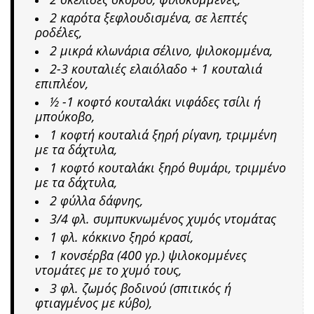
2 καρότα ξεφλουδισμένα, σε λεπτές
ροδέλες,
2 μικρά κλωνάρια σέλινο, ψιλοκομμένα,
2-3 κουταλιές ελαιόλαδο + 1 κουταλιά
επιπλέον,
½ -1 κοφτό κουταλάκι νιφάδες τσίλι ή
μπούκοβο,
1 κοφτή κουταλιά ξηρή ρίγανη, τριμμένη
με τα δάχτυλα,
1 κοφτό κουταλάκι ξηρό θυμάρι, τριμμένο
με τα δάχτυλα,
2 φύλλα δάφνης,
3/4 φλ. συμπυκνωμένος χυμός ντομάτας
1 φλ. κόκκινο ξηρό κρασί,
1 κονσέρβα (400 γρ.) ψιλοκομμένες
ντομάτες με το χυμό τους,
3 φλ. ζωμός βοδινού (σπιτικός ή
φτιαγμένος με κύβο),