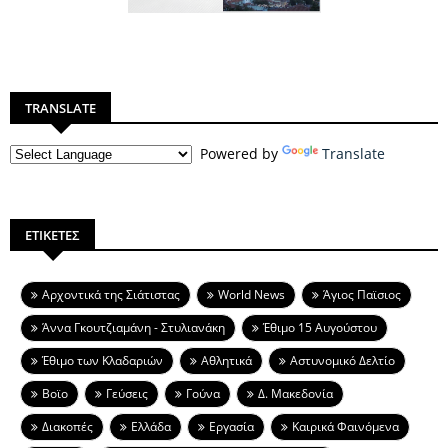
TRANSLATE
Powered by
Translate
ΕΤΙΚΕΤΕΣ
Aρχοντικά της Σιάτιστας
World News
Άγιος Παϊσιος
Άννα Γκουτζιαμάνη - Στυλιανάκη
Έθιμο 15 Αυγούστου
Έθιμο των Κλαδαριών
Αθλητικά
Αστυνομικό Δελτίο
Βοϊο
Γεύσεις
Γούνα
Δ. Μακεδονία
Διακοπές
Ελλάδα
Εργασία
Καιρικά Φαινόμενα