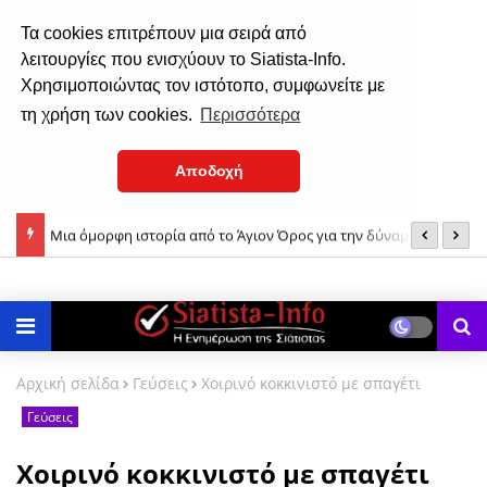
Τα cookies επιτρέπουν μια σειρά από
λειτουργίες που ενισχύουν το Siatista-Info.
Χρησιμοποιώντας τον ιστότοπο, συμφωνείτε με
τη χρήση των cookies.
Περισσότερα
Αποδοχή
ίου &
Μια όμορφη ιστορία από το Άγιον Όρος για την δύναμη της
Σ
ούστου
Παναγίας μας!
Αρχική σελίδα
Γεύσεις
Χοιρινό κοκκινιστό με σπαγέτι
Γεύσεις
Χοιρινό κοκκινιστό με σπαγέτι