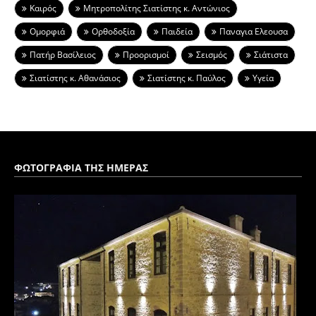
Καιρός
Μητροπολίτης Σιατίστης κ. Αντώνιος
Ομορφιά
Ορθοδοξία
Παιδεία
Παναγια Ελεουσα
Πατήρ Βασίλειος
Προορισμοί
Σεισμός
Σιάτιστα
Σιατίστης κ. Αθανάσιος
Σιατίστης κ. Παύλος
Υγεία
ΦΩΤΟΓΡΑΦΙΑ ΤΗΣ ΗΜΕΡΑΣ