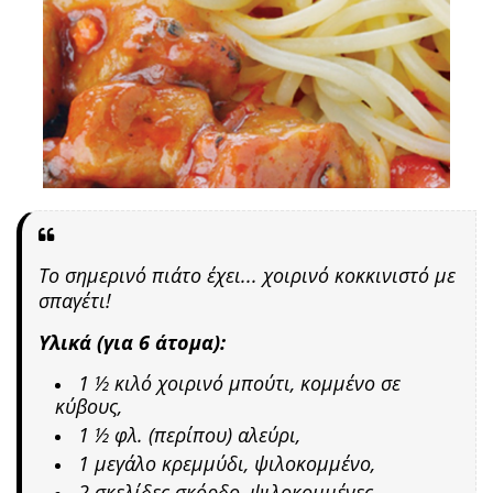
Το σημερινό πιάτο έχει... χοιρινό κοκκινιστό με
σπαγέτι!
Υλικά (για 6 άτομα):
1 ½ κιλό χοιρινό μπούτι, κομμένο σε
κύβους,
1 ½ φλ. (περίπου) αλεύρι,
1 μεγάλο κρεμμύδι, ψιλοκομμένο,
2 σκελίδες σκόρδο, ψιλοκομμένες,