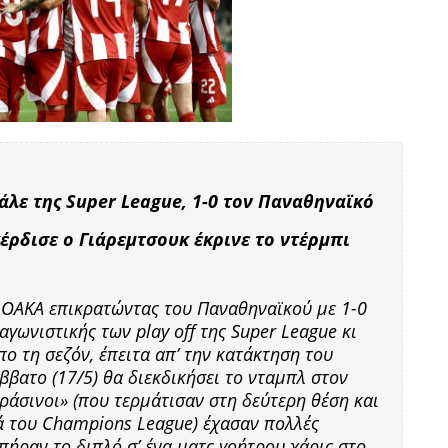
άλε της Super League, 1-0 τον Παναθηναϊκό
κέρδισε ο Γιάρεμτσουκ έκρινε το ντέρμπι
ο ΟΑΚΑ επικρατώντας του Παναθηναϊκού με 1-0
αγωνιστικής των play off της Super League κι
ο τη σεζόν, έπειτα απ’ την κατάκτηση του
βατο (17/5) θα διεκδικήσει το νταμπλ στον
ράσινοι» (που τερμάτισαν στη δεύτερη θέση και
 του Champions League) έχασαν πολλές
πήραν το διπλό σ’ ένα ματς γοήτρου χάρις στο