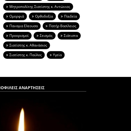
Μητροπολίτης Σιατίστης κ. Αντώνιος
Ομορφιά
Ορθοδοξία
Παιδεία
Παναγια Ελεουσα
Πατήρ Βασίλειος
Προορισμοί
Σεισμός
Σιάτιστα
Σιατίστης κ. Αθανάσιος
Σιατίστης κ. Παύλος
Υγεία
ΟΦΙΛΕΙΣ ΑΝΑΡΤΗΣΕΙΣ