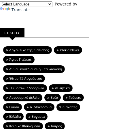
Powered by
Translate
ΕΤΙΚΕΤΕΣ
Aρχοντικά της Σιάτιστας
World News
Άγιος Παϊσιος
Άννα Γκουτζιαμάνη - Στυλιανάκη
Έθιμο 15 Αυγούστου
Έθιμο των Κλαδαριών
Αθλητικά
Αστυνομικό Δελτίο
Βοϊο
Γεύσεις
Γούνα
Δ. Μακεδονία
Διακοπές
Ελλάδα
Εργασία
Καιρικά Φαινόμενα
Καιρός