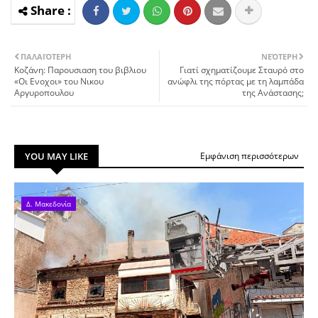
ΠΑΛΑΙΌΤΕΡΗ
ΝΕΌΤΕΡΗ
Κοζάνη: Παρουσιαση του βιβλιου
Γιατί σχηματίζουμε Σταυρό στο
«Οι Ενοχοι» του Νικου
ανώφλι της πόρτας με τη λαμπάδα
Αργυροπουλου
της Ανάστασης;
YOU MAY LIKE
Εμφάνιση περισσότερων
Δ. Μακεδονία