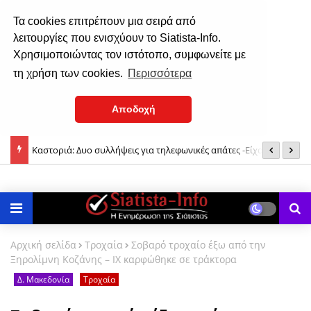
Τα cookies επιτρέπουν μια σειρά από
λειτουργίες που ενισχύουν το Siatista-Info.
Χρησιμοποιώντας τον ιστότοπο, συμφωνείτε με
τη χρήση των cookies.
Περισσότερα
Αποδοχή
Καστοριά: Δυο συλλήψεις για τηλεφωνικές απάτες -Είχαν το ρόλο
Μ
του «εισπράκτορα» και του «τσιλιαδόρου»
β
Αρχική σελίδα
Τροχαία
Σοβαρό τροχαίο έξω από την
Ξηρολίμνη Κοζάνης – ΙΧ καρφώθηκε σε τράκτορα
Δ. Μακεδονία
Τροχαία