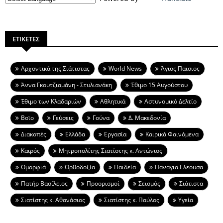
ΕΤΙΚΕΤΕΣ
Aρχοντικά της Σιάτιστας
World News
Άγιος Παϊσιος
Άννα Γκουτζιαμάνη - Στυλιανάκη
Έθιμο 15 Αυγούστου
Έθιμο των Κλαδαριών
Αθλητικά
Αστυνομικό Δελτίο
Βοϊο
Γεύσεις
Γούνα
Δ. Μακεδονία
Διακοπές
Ελλάδα
Εργασία
Καιρικά Φαινόμενα
Καιρός
Μητροπολίτης Σιατίστης κ. Αντώνιος
Ομορφιά
Ορθοδοξία
Παιδεία
Παναγια Ελεουσα
Πατήρ Βασίλειος
Προορισμοί
Σεισμός
Σιάτιστα
Σιατίστης κ. Αθανάσιος
Σιατίστης κ. Παύλος
Υγεία