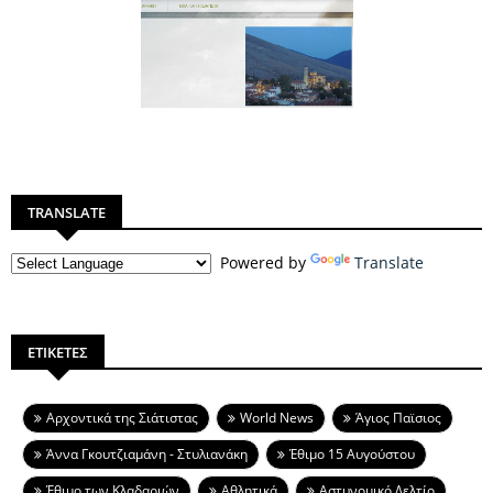
TRANSLATE
Powered by
Translate
ΕΤΙΚΕΤΕΣ
Aρχοντικά της Σιάτιστας
World News
Άγιος Παϊσιος
Άννα Γκουτζιαμάνη - Στυλιανάκη
Έθιμο 15 Αυγούστου
Έθιμο των Κλαδαριών
Αθλητικά
Αστυνομικό Δελτίο