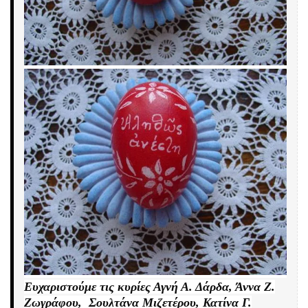
Ευχαριστούμε τις κυρίες Αγνή Α. Δάρδα, Άννα Ζ.
Ζωγράφου, Σουλτάνα Μιζετέρου, Κατίνα Γ.