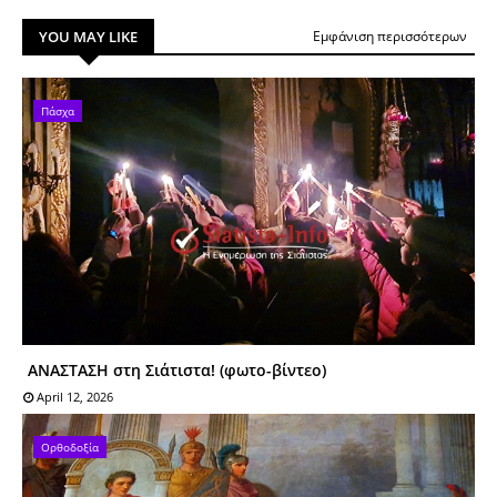
YOU MAY LIKE
Εμφάνιση περισσότερων
Πάσχα
AΝΑΣΤΑΣΗ στη Σιάτιστα! (φωτo-βίντεo)
April 12, 2026
Ορθοδοξία