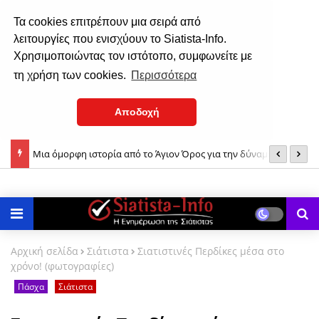
Τα cookies επιτρέπουν μια σειρά από
λειτουργίες που ενισχύουν το Siatista-Info.
Χρησιμοποιώντας τον ιστότοπο, συμφωνείτε με
τη χρήση των cookies.
Περισσότερα
Αποδοχή
της
Σιάτιστα: Ο εορτασμός της Παναγίας από το 1935 έως το 1937!
Δ
Αρχική σελίδα
Σιάτιστα
Σιατιστινές Περδίκες μέσα στο
χρόνο! (φωτογραφίες)
Πάσχα
Σιάτιστα