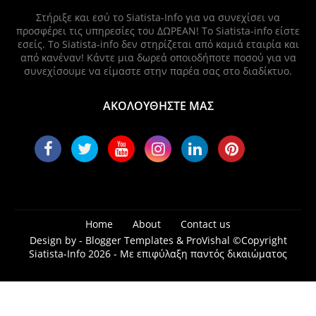
Στήριξε και εσύ το Siatista-Info για να συνεχίσει να
προσφέρει τις υπηρεσίες του ΔΩΡΕΑΝ! Το Siatista-info είστε
εσείς. Το Siatista-info δεν στηρίζεται από καμιά εταιρία και
από κανέναν! Κάντε μια δωρεά οποιοδήποτε ποσού για να
συνεχίσουμε να είμαστε στην παρέα σας στο διαδίκτυο.
ΑΚΟΛΟΥΘΗΣΤΕ ΜΑΣ
Home
About
Contact us
Design by -
Blogger Templates
&
ProVishal
©Copyright
Siatista-Info 2026 - Με επιφύλαξη παντός δικαιώματος