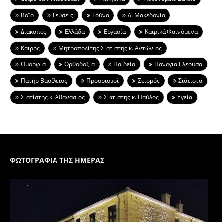
Βοϊο
Γεύσεις
Γούνα
Δ. Μακεδονία
Διακοπές
Ελλάδα
Εργασία
Καιρικά Φαινόμενα
Καιρός
Μητροπολίτης Σιατίστης κ. Αντώνιος
Ομορφιά
Ορθοδοξία
Παιδεία
Παναγια Ελεουσα
Πατήρ Βασίλειος
Προορισμοί
Σεισμός
Σιάτιστα
Σιατίστης κ. Αθανάσιος
Σιατίστης κ. Παύλος
Υγεία
ΦΩΤΟΓΡΑΦΙΑ ΤΗΣ ΗΜΕΡΑΣ