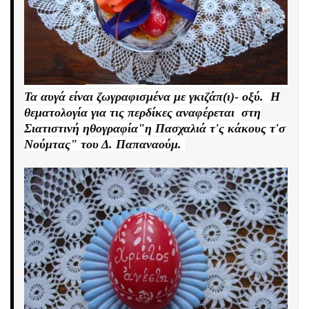
Τα αυγά είναι ζωγραφισμένα με γκιζάπ(ι)- οξύ. Η
θεματολογία για τις περδίκες αναφέρεται στη
Σιατιστινή ηθογραφία"η Πασχαλιά τ'ς κάκους τ'σ
Νούμτας" του Δ. Παπαναούμ.