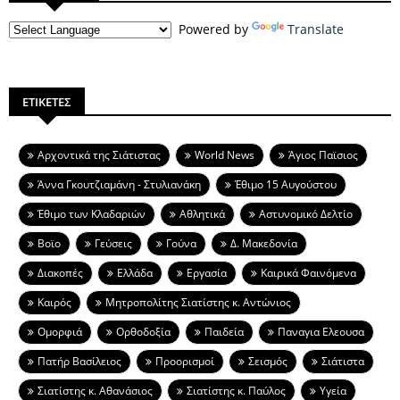
Powered by
Translate
ΕΤΙΚΕΤΕΣ
Aρχοντικά της Σιάτιστας
World News
Άγιος Παϊσιος
Άννα Γκουτζιαμάνη - Στυλιανάκη
Έθιμο 15 Αυγούστου
Έθιμο των Κλαδαριών
Αθλητικά
Αστυνομικό Δελτίο
Βοϊο
Γεύσεις
Γούνα
Δ. Μακεδονία
Διακοπές
Ελλάδα
Εργασία
Καιρικά Φαινόμενα
Καιρός
Μητροπολίτης Σιατίστης κ. Αντώνιος
Ομορφιά
Ορθοδοξία
Παιδεία
Παναγια Ελεουσα
Πατήρ Βασίλειος
Προορισμοί
Σεισμός
Σιάτιστα
Σιατίστης κ. Αθανάσιος
Σιατίστης κ. Παύλος
Υγεία