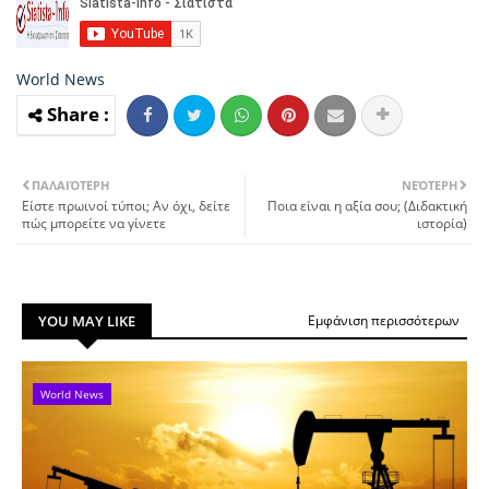
World News
ΠΑΛΑΙΌΤΕΡΗ
ΝΕΌΤΕΡΗ
Είστε πρωινοί τύποι; Αν όχι, δείτε
Ποια είναι η αξία σου; (Διδακτική
πώς μπορείτε να γίνετε
ιστορία)
YOU MAY LIKE
Εμφάνιση περισσότερων
World News