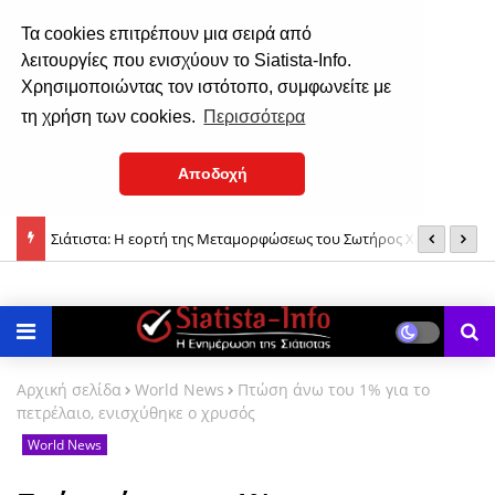
Τα cookies επιτρέπουν μια σειρά από
λειτουργίες που ενισχύουν το Siatista-Info.
Χρησιμοποιώντας τον ιστότοπο, συμφωνείτε με
τη χρήση των cookies.
Περισσότερα
Αποδοχή
Σιάτιστα: Η εορτή της Μεταμορφώσεως του Σωτήρος Χριστού
Η
(†) Σιατίστης Παύλος: «Εμείς το μάθημα το ξέρουμε, εκείνοι που
(φωτο)
Δ
δεν το ξέρουν θα χάσουν...»
Αρχική σελίδα
World News
Πτώση άνω του 1% για το
πετρέλαιο, ενισχύθηκε ο χρυσός
World News