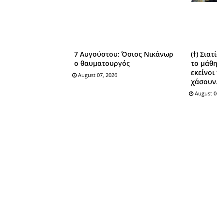
7 Αυγούστου: Όσιος Nικάνωρ
(†) Σια
o θαυματoυργός
το μάθη
εκείνοι
August 07, 2026
χάσουν.
August 0