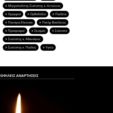
Μητροπολίτης Σιατίστης κ. Αντώνιος
Ομορφιά
Ορθοδοξία
Παιδεία
Παναγια Ελεουσα
Πατήρ Βασίλειος
Προορισμοί
Σεισμός
Σιάτιστα
Σιατίστης κ. Αθανάσιος
Σιατίστης κ. Παύλος
Υγεία
ΟΦΙΛΕΙΣ ΑΝΑΡΤΗΣΕΙΣ