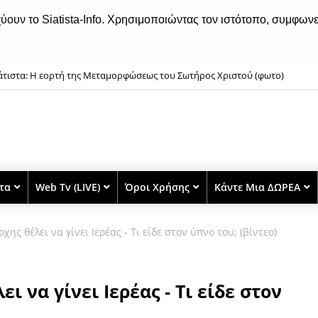
χύουν το Siatista-Info. Χρησιμοποιώντας τον ιστότοπο, συμφωνε
άτιστα: Η εορτή της Μεταμορφώσεως του Σωτήρος Χριστού (φωτο)
στα
Web Tv (LIVE)
Όροι Χρήσης
Κάντε Μια ΔΩΡΕΑ
χης θέλει να γίνει Ιερέας - Τι είδε στον ύπνο του; (βίντεο)
ι να γίνει Ιερέας - Τι είδε στον