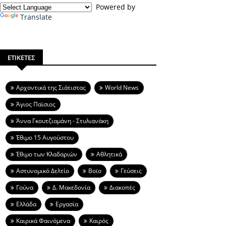
Powered by
Translate
ΕΤΙΚΕΤΕΣ
Aρχοντικά της Σιάτιστας
World News
Άγιος Παϊσιος
Άννα Γκουτζιαμάνη - Στυλιανάκη
Έθιμο 15 Αυγούστου
Έθιμο των Κλαδαριών
Αθλητικά
Αστυνομικό Δελτίο
Βοϊο
Γεύσεις
Γούνα
Δ. Μακεδονία
Διακοπές
Ελλάδα
Εργασία
Καιρικά Φαινόμενα
Καιρός