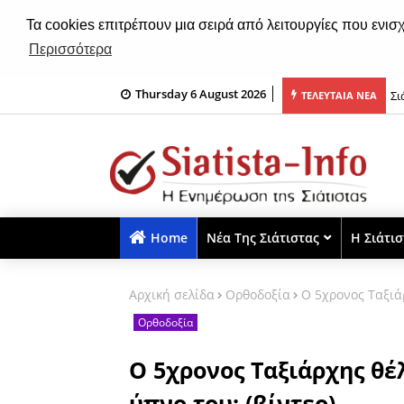
Τα cookies επιτρέπουν μια σειρά από λειτουργίες που ενισ
Περισσότερα
Thursday 6 August 2026
του εξωκλησιού της Μεταμορφώσεως του Σωτήρος Χριστού (ηχητικό)
Σι
ΤΕΛΕΥΤΑΙΑ ΝΕΑ
Home
Νέα Της Σιάτιστας
Η Σιάτι
Αρχική σελίδα
Ορθοδοξία
Ο 5χρονος Ταξιάρ
Ορθοδοξία
Ο 5χρονος Ταξιάρχης θέλε
ύπνο του; (βίντεο)