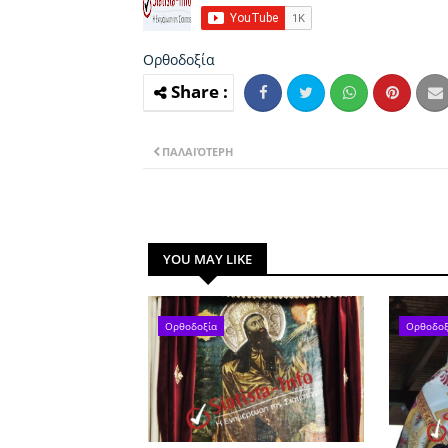
Ορθοδοξία
ΠΑΛΑΙΌΤΕΡΗ
YOU MAY LIKE
Ορθοδοξία
Ορθοδοξ