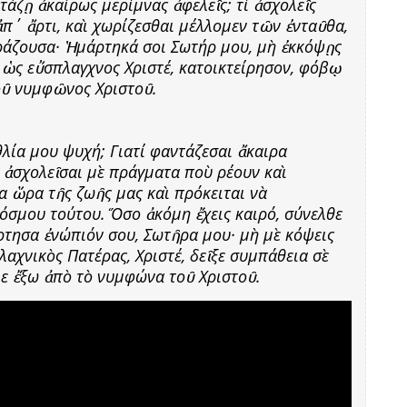
τάζῃ ἀκαίρως μερίμνας ἀφελεῖς; τί ἀσχολεῖς
ἀπ΄ ἄρτι, καὶ χωρίζεσθαι μέλλομεν τῶν ἐνταῦθα,
ράζουσα· Ἡμάρτηκά σοι Σωτήρ μου, μὴ ἐκκόψῃς
 ὡς εὔσπλαγχνος Χριστέ, κατοικτείρησον, φόβῳ
οῦ νυμφῶνος Χριστοῦ.
θλία μου ψυχή; Γιατί φαντάζεσαι ἄκαιρα
ί ἀσχολεῖσαι μὲ πράγματα ποὺ ρέουν καὶ
ία ὥρα τῆς ζωῆς μας καὶ πρόκειται νὰ
όσμου τούτου. Ὅσο ἀκόμη ἔχεις καιρό, σύνελθε
ρτησα ἐνώπιόν σου, Σωτῆρα μου· μὴ μὲ κόψεις
αχνικὸς Πατέρας, Χριστέ, δεῖξε συμπάθεια σὲ
με ἔξω ἀπὸ τὸ νυμφώνα τοῦ Χριστοῦ.