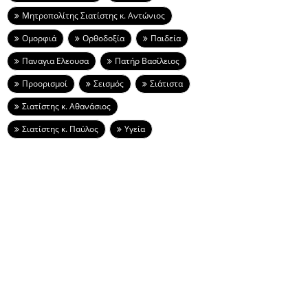
Μητροπολίτης Σιατίστης κ. Αντώνιος
Ομορφιά
Ορθοδοξία
Παιδεία
Παναγια Ελεουσα
Πατήρ Βασίλειος
Προορισμοί
Σεισμός
Σιάτιστα
Σιατίστης κ. Αθανάσιος
Σιατίστης κ. Παύλος
Υγεία