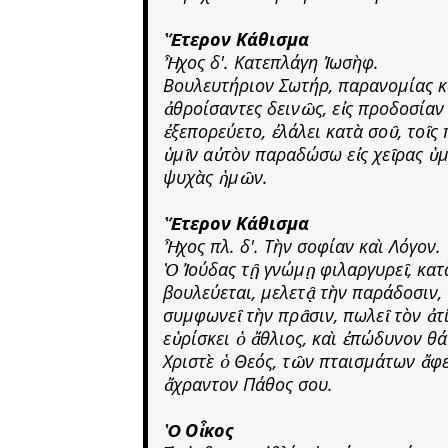
Ἕτερον Κάθισμα
Ἦχος δ'. Κατεπλάγη Ἰωσὴφ.
Βουλευτήριον Σωτήρ, παρανομίας κα
ἀθροίσαντες δεινῶς, εἰς προδοσίαν
ἐξεπορεύετο, ἐλάλει κατὰ σοῦ, τοῖς
ὑμῖν αὐτὸν παραδώσω εἰς χεῖρας ὑμ
ψυχὰς ἡμῶν.
Ἕτερον Κάθισμα
Ἦχος πλ. δ'. Τὴν σοφίαν καὶ Λόγον.
Ὁ Ἰούδας τῇ γνώμῃ φιλαργυρεῖ, κατ
βουλεύεται, μελετᾷ τὴν παράδοσιν, 
συμφωνεῖ τὴν πρᾶσιν, πωλεῖ τὸν ἀτ
εὑρίσκει ὁ ἄθλιος, καὶ ἐπώδυνον θ
Χριστὲ ὁ Θεός, τῶν πταισμάτων ἄφε
ἄχραντον Πάθος σου.
Ὁ Οἶκος