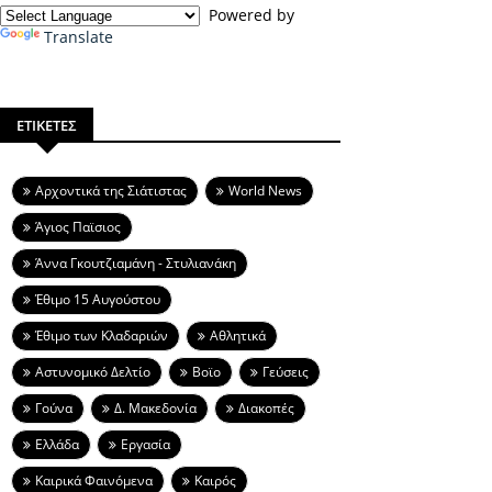
Powered by
Translate
ΕΤΙΚΕΤΕΣ
Aρχοντικά της Σιάτιστας
World News
Άγιος Παϊσιος
Άννα Γκουτζιαμάνη - Στυλιανάκη
Έθιμο 15 Αυγούστου
Έθιμο των Κλαδαριών
Αθλητικά
Αστυνομικό Δελτίο
Βοϊο
Γεύσεις
Γούνα
Δ. Μακεδονία
Διακοπές
Ελλάδα
Εργασία
Καιρικά Φαινόμενα
Καιρός