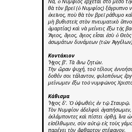
Να, ὁ Νυμφίος ἔρχεται στὸ μέσο τῆς
θὰ τὸν βρεῖ (ὁ Νυμφίος) ξάγρυπνο ν
ἐκεῖνος, ποὺ θὰ τὸν βρεῖ ράθυμο κ
μὴ βυθιστεῖς στὸν πνευματικὸ ὕπνο
ἁμαρτίας) καὶ νὰ μείνεις ἔξω τῆς β
Ἅγιος, ἅγιος, ἅγιος εἶσαι ἐσὺ ὁ Θε
ἀσωμάτων δυνάμεων (τῶν Ἀγγέλων)
Κοντάκιον
Ἦχος β'. Τὰ ἄνω ζητῶν.
Τὴν ὥραν ψυχή, τοῦ τέλους ἐννοήσα
δοθέν σοι τάλαντον, φιλοπόνως ἔρ
μείνωμεν ἔξω τοῦ νυμφῶνος Χριστ
Κάθισμα
Ἦχος δ'. Ὁ ὑψωθεὶς ἐν τῷ Σταυρῷ.
Τὸν Νυμφίον ἀδελφοὶ ἀγαπήσωμεν, 
ἐκλάμποντες καὶ πίστει ὀρθῇ, ἵνα ὡ
εἰσέλθωμεν, σὺν αὐτῷ εἰς τοὺς γάμ
παρέχει τὸν ἄφθαρτον στέφανον.