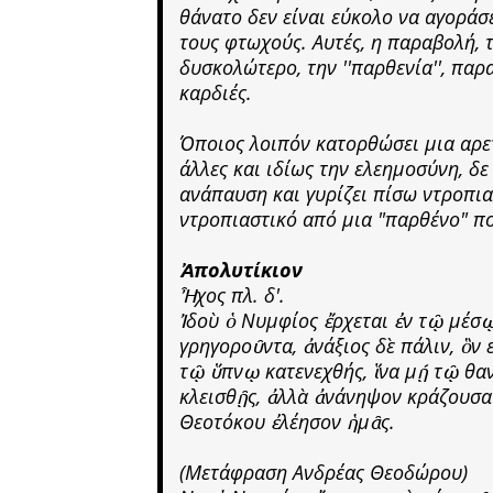
θάνατο δεν είναι εύκολο να αγοράσ
τους φτωχούς. Αυτές, η παραβολή, 
δυσκολώτερο, την ''παρθενία'', πα
καρδιές.
Όποιος λοιπόν κατορθώσει μια αρετή
άλλες και ιδίως την ελεημοσύνη, δε
ανάπαυση και γυρίζει πίσω ντροπιασ
ντροπιαστικό από μια "παρθένο" πο
Ἀπολυτίκιον
Ἦχος πλ. δ'.
Ἰδοὺ ὁ Νυμφίος ἔρχεται ἐν τῷ μέσῳ
γρηγοροῦντα, ἀνάξιος δὲ πάλιν, ὃν
τῷ ὕπνῳ κατενεχθής, ἵνα μῄ τῷ θα
κλεισθῇς, ἀλλὰ ἀνάνηψον κράζουσα· 
Θεοτόκου ἐλέησον ἡμᾶς.
(Μετάφραση Ανδρέας Θεοδώρου)