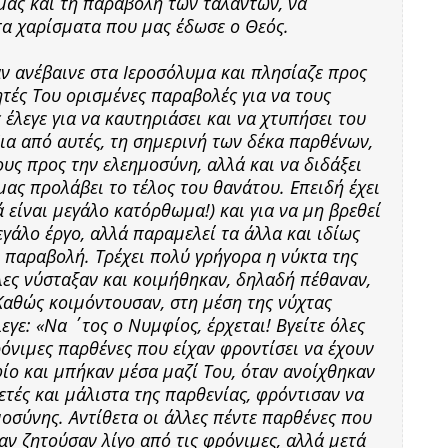
μας και τη παραβολή των ταλάντων, να
τα χαρίσματα που μας έδωσε ο Θεός.
αν ανέβαινε στα Ιεροσόλυμα και πλησίαζε προς
ητές Του ορισμένες παραβολές για να τους
 έλεγε για να καυτηριάσει και να χτυπήσει του
ια από αυτές, τη σημερινή των δέκα παρθένων,
ους προς την ελεημοσύνη, αλλά και να διδάξει
μας προλάβει το τέλος του θανάτου. Επειδή έχει
 είναι μεγάλο κατόρθωμα!) και για να μη βρεθεί
γάλο έργο, αλλά παραμελεί τα άλλα και ιδίως
 παραβολή. Τρέχει πολύ γρήγορα η νύκτα της
λες νύσταξαν και κοιμήθηκαν, δηλαδή πέθαναν,
 Καθώς κοιμόντουσαν, στη μέση της νύχτας
γε: «Να ΄τος ο Νυμφίος, έρχεται! Βγείτε όλες
ρόνιμες παρθένες που είχαν φροντίσει να έχουν
ίο και μπήκαν μέσα μαζί Του, όταν ανοίχθηκαν
ρετές και μάλιστα της παρθενίας, φρόντισαν να
μοσύνης. Αντίθετα οι άλλες πέντε παρθένες που
αν ζητούσαν λίγο από τις φρόνιμες, αλλά μετά