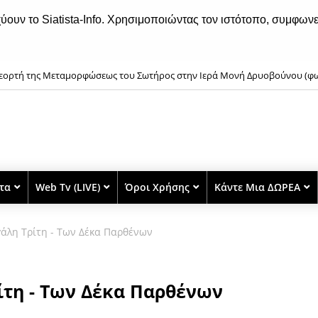
χύουν το Siatista-Info. Χρησιμοποιώντας τον ιστότοπο, συμφωνε
εορτή της Μεταμορφώσεως του Σωτήρος στην Ιερά Μονή Δρυοβούνου (φ
ταμόρφωση του Σωτήρος: Γιατί ευλογούνται τα σταφύλια;
στα
Web Tv (LIVE)
Όροι Χρήσης
Κάντε Μια ΔΩΡΕΑ
γάλη Τρίτη - Των Δέκα Παρθένων
ίτη - Των Δέκα Παρθένων