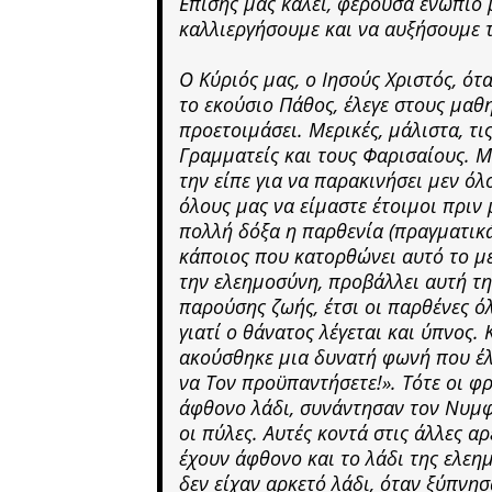
Επίσης μας καλεί, φέρουσα ενώπιό 
καλλιεργήσουμε και να αυξήσουμε 
Ο Κύριός μας, ο Ιησούς Χριστός, ότ
το εκούσιο Πάθος, έλεγε στους μαθ
προετοιμάσει. Μερικές, μάλιστα, τις
Γραμματείς και τους Φαρισαίους. Μ
την είπε για να παρακινήσει μεν όλ
όλους μας να είμαστε έτοιμοι πριν 
πολλή δόξα η παρθενία (πραγματικά
κάποιος που κατορθώνει αυτό το με
την ελεημοσύνη, προβάλλει αυτή τη
παρούσης ζωής, έτσι οι παρθένες ό
γιατί ο θάνατος λέγεται και ύπνος.
ακούσθηκε μια δυνατή φωνή που έλε
να Τον προϋπαντήσετε!». Τότε οι φ
άφθονο λάδι, συνάντησαν τον Νυμφ
οι πύλες. Αυτές κοντά στις άλλες α
έχουν άφθονο και το λάδι της ελεη
δεν είχαν αρκετό λάδι, όταν ξύπνησ