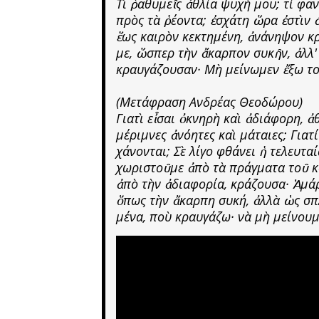
Τὶ ῥαθυμεῖς ἀθλία ψυχή μου; τί φαν
πρὸς τὰ ῥέοντα; ἐσχάτη ὥρα ἐστὶν 
ἕως καιρὸν κεκτημένη, ἀνάνηψον κ
με, ὥσπερ τὴν ἄκαρπον συκῆν, ἀλλ'
κραυγάζουσαν· Μὴ μείνωμεν ἔξω τ
(Μετάφραση Ανδρέας Θεοδώρου)
Γιατὶ εἶσαι ὀκνηρὴ καὶ ἀδιάφορη, ἀ
μέριμνες ἀνόητες καὶ μάταιες; Γιατ
χάνονται; Σὲ λίγο φθάνει ἡ τελευτα
χωριστοῦμε ἀπὸ τὰ πράγματα τοῦ κ
ἀπὸ τὴν ἀδιαφορία, κράζουσα· Ἁμά
ὅπως τὴν ἄκαρπη συκή, ἀλλὰ ὡς σπλ
μένα, ποὺ κραυγάζω· νὰ μὴ μείνου