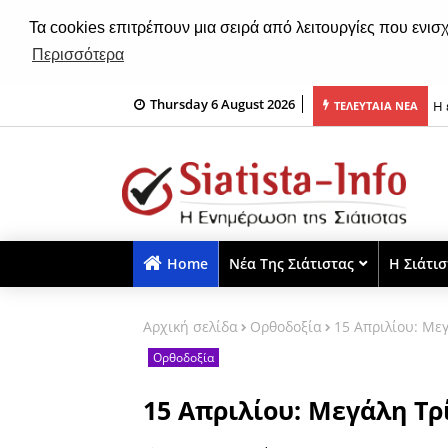
Τα cookies επιτρέπουν μια σειρά από λειτουργίες που ενισ
Περισσότερα
Η 
Thursday 6 August 2026
ΤΕΛΕΥΤΑΙΑ ΝΕΑ
Με
Home
Νέα Της Σιάτιστας
Η Σιάτι
Αρχική σελίδα
Ορθοδοξία
15 Απριλίου: Με
Ορθοδοξία
15 Απριλίου: Μεγάλη Τρ