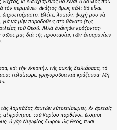
 νύχτας, κι εὐτυχισμένος θὰ εἶναι ὁ δοῦλος ποὺ
ὰ τὸν περιμένει· ἀνάξιος ὅμως πάλι θὰ εἶναι
αὶ ἀπροετοίμαστο. Βλέπε, λοιπόν, ψυχή μου νὰ
, γιὰ νὰ μὴν παραδοθεῖς στὸ θάνατο (τῆς
ασιλείας τοῦ Θεοῦ. Ἀλλὰ ἀνάνηψε κράζοντας·
ὸς· σῶσε μας διὰ τῆς προστασίας τῶν ἐπουρανίων
.
σα, καὶ τὴν ἐκκοπήν, τῆς συκῆς δειλιάσασα, τὸ
γασαι ταλαίπωρε, γρηγοροῦσα καὶ κράζουσα· Μὴ
οῦ.
τὰς λαμπάδας ἑαυτῶν εὐτρεπίσωμεν, ἐν ἀρεταῖς
ς αἱ φρόνιμοι, τοῦ Κυρίου παρθένοι, ἕτοιμοι
ους· ὁ γὰρ Νυμφίος δῶρον ὡς Θεός, πᾶσι