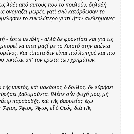
εις λάδι από αυτούς που το πουλούν, δηλαδή
τις ονομάζει μωρές, γατί ενώ κατόρθωσαν το
ραμέλησαν το ευκολώτερο γιατί ήταν ανελεήμονες
 - έστω μεγάλη - αλλά δε φροντίσει και για τις
 μπορεί να μπει μαζί με το Χριστό στην αιώνια
μένος. Και τίποτα δεν είναι πιό λυπηρό και πιο
υ νικιέται απ' τον έρωτα των χρημάτων.
 τῆς νυκτός, καὶ μακάριος ὁ δοῦλος, ὃν εὑρήσει
 εὑρήσει ῥαθυμοῦντα. Βλέπε οὖν ψυχή μου, μὴ
νάτῳ παραδοθῇς, καὶ τῆς βασιλείας ἔξω
Ἅγιος, Ἅγιος, Ἅγιος εἶ ὁ Θεός, διὰ τῆς