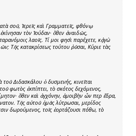
τὰ σοῦ, Ἱερεῖς καὶ Γραμματεῖς, φθόνῳ
 ἐκίνησαν τὸν Ἰούδαν· ὅθεν ἀναιδῶς,
 παρανόμοις λαοῖς. Τί μοι φησὶ παρέχετε, κᾀγὼ
ῶν; Τῆς κατακρίσεως τούτου ῥῦσαι, Κύριε τὰς
ὰ τοῦ Διδασκάλου ὁ δυσμενής, κινεῖται
τοῦ φωτὸς ἐκπίπτει, τὸ σκότος δεχόμενος,
ίμητον· ὅθεν καὶ ἀγχόνην, ἀμοιβὴν ὧν περ ἔδρα,
άνατον. Τῆς αὐτοῦ ἡμᾶς λύτρωσαι, μερίδος
σιν δωρούμενος, τοῖς ἑορτάζουσι πόθω, τὸ