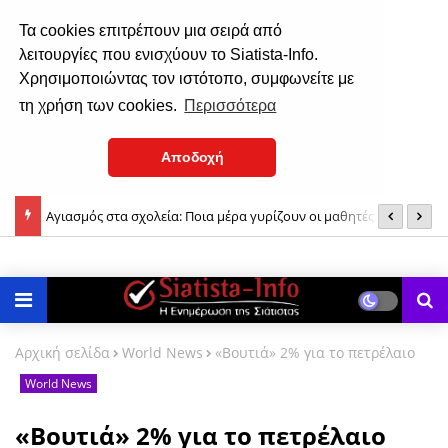
Τα cookies επιτρέπουν μια σειρά από
λειτουργίες που ενισχύουν το Siatista-Info.
Χρησιμοποιώντας τον ιστότοπο, συμφωνείτε με
τη χρήση των cookies.
Περισσότερα
Αποδοχή
τόλο
Αγιασμός στα σχολεία: Ποια μέρα γυρίζουν οι μαθητές στα
E
θρανία
η
Αρχική σελίδα
World News
«Βουτιά» 2% για το πετρέλαιο
World News
«Βουτιά» 2% για το πετρέλαιο