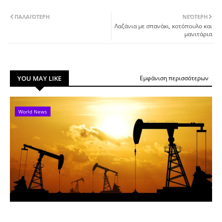
ΠΑΛΑΙΌΤΕΡΗ
ΝΕΌΤΕΡΗ
Λαζάνια με σπανάκι, κοτόπουλο και
μανιτάρια
YOU MAY LIKE
Εμφάνιση περισσότερων
World News