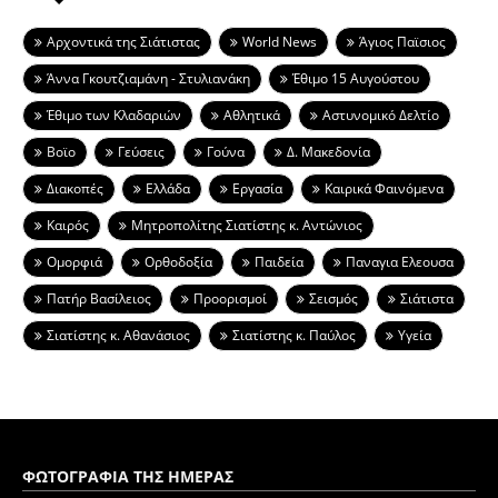
Aρχοντικά της Σιάτιστας
World News
Άγιος Παϊσιος
Άννα Γκουτζιαμάνη - Στυλιανάκη
Έθιμο 15 Αυγούστου
Έθιμο των Κλαδαριών
Αθλητικά
Αστυνομικό Δελτίο
Βοϊο
Γεύσεις
Γούνα
Δ. Μακεδονία
Διακοπές
Ελλάδα
Εργασία
Καιρικά Φαινόμενα
Καιρός
Μητροπολίτης Σιατίστης κ. Αντώνιος
Ομορφιά
Ορθοδοξία
Παιδεία
Παναγια Ελεουσα
Πατήρ Βασίλειος
Προορισμοί
Σεισμός
Σιάτιστα
Σιατίστης κ. Αθανάσιος
Σιατίστης κ. Παύλος
Υγεία
ΦΩΤΟΓΡΑΦΙΑ ΤΗΣ ΗΜΕΡΑΣ