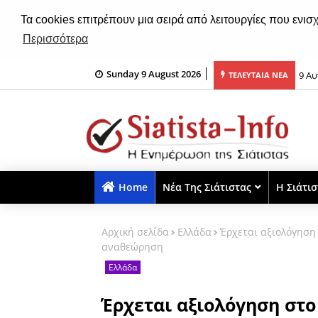
Τα cookies επιτρέπουν μια σειρά από λειτουργίες που ενισ
Περισσότερα
Sunday 9 August 2026
από e-ΕΦΚΑ, ΔΥΠΑ για την περίοδο 10 έως 14 Αυγούστου
9 Αυ
ΤΕΛΕΥΤΑΙΑ ΝΕΑ
Ιερ
Home
Νέα Της Σιάτιστας
Η Σιάτι
Αρχική σελίδα
Ελλάδα
Έρχεται αξιολόγηση
αναθεώρηση
Ελλάδα
Έρχεται αξιολόγηση στο