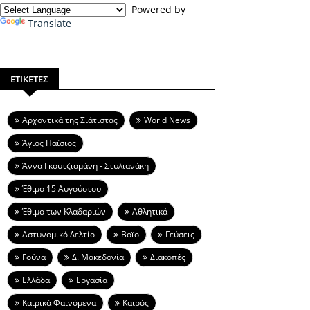
Powered by
Translate
ΕΤΙΚΕΤΕΣ
Aρχοντικά της Σιάτιστας
World News
Άγιος Παϊσιος
Άννα Γκουτζιαμάνη - Στυλιανάκη
Έθιμο 15 Αυγούστου
Έθιμο των Κλαδαριών
Αθλητικά
Αστυνομικό Δελτίο
Βοϊο
Γεύσεις
Γούνα
Δ. Μακεδονία
Διακοπές
Ελλάδα
Εργασία
Καιρικά Φαινόμενα
Καιρός