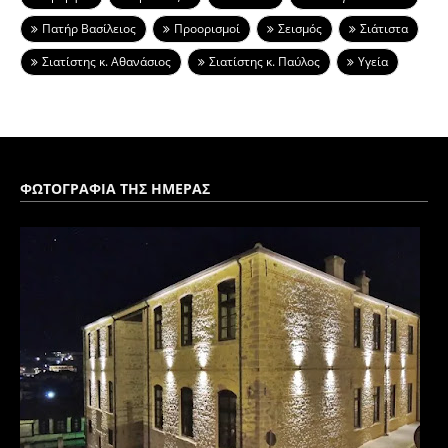
Πατήρ Βασίλειος
Προορισμοί
Σεισμός
Σιάτιστα
Σιατίστης κ. Αθανάσιος
Σιατίστης κ. Παύλος
Υγεία
ΦΩΤΟΓΡΑΦΙΑ ΤΗΣ ΗΜΕΡΑΣ