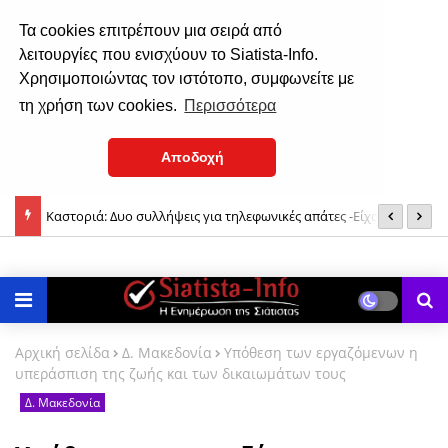
Τα cookies επιτρέπουν μια σειρά από
λειτουργίες που ενισχύουν το Siatista-Info.
Χρησιμοποιώντας τον ιστότοπο, συμφωνείτε με
τη χρήση των cookies.
Περισσότερα
Αποδοχή
Καστοριά: Δυο συλλήψεις για τηλεφωνικές απάτες -Είχαν το ρόλο
Σ
Με λαμπρότητα γιόρτασε τον Άγιο Νικάνορα η Σιάτιστα (φωτο-
του «εισπράκτορα» και του «τσιλιαδόρου»
βίντεο)
Αρχική σελίδα
Δ. Μακεδονία
Υπόθεση των εργαζόμενων η
υπεράσπιση της ζωής και των δικαιωμάτων τους
Δ. Μακεδονία