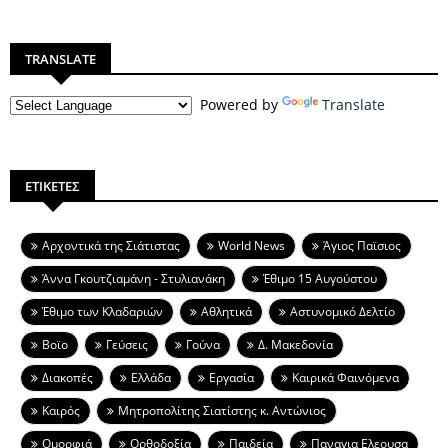
TRANSLATE
Powered by
Translate
ΕΤΙΚΕΤΕΣ
Aρχοντικά της Σιάτιστας
World News
Άγιος Παϊσιος
Άννα Γκουτζιαμάνη - Στυλιανάκη
Έθιμο 15 Αυγούστου
Έθιμο των Κλαδαριών
Αθλητικά
Αστυνομικό Δελτίο
Βοϊο
Γεύσεις
Γούνα
Δ. Μακεδονία
Διακοπές
Ελλάδα
Εργασία
Καιρικά Φαινόμενα
Καιρός
Μητροπολίτης Σιατίστης κ. Αντώνιος
Ομορφιά
Ορθοδοξία
Παιδεία
Παναγια Ελεουσα