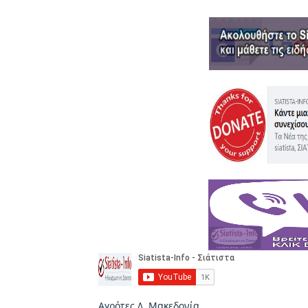
Αγρότες
Δ. Μακεδονία