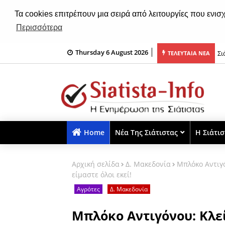
Τα cookies επιτρέπουν μια σειρά από λειτουργίες που ενισ
Περισσότερα
Thursday 6 August 2026
ιάς σε εγκαταλελειμμένο κτήριο στην Κοζάνη
Σι
ΤΕΛΕΥΤΑΙΑ ΝΕΑ
Home
Νέα Της Σιάτιστας
Η Σιάτι
Αρχική σελίδα
Δ. Μακεδονία
Μπλόκο Αντιγό
είμαστε όλοι εκεί!
Αγρότες
Δ. Μακεδονία
Μπλόκο Αντιγόνου: Κλε