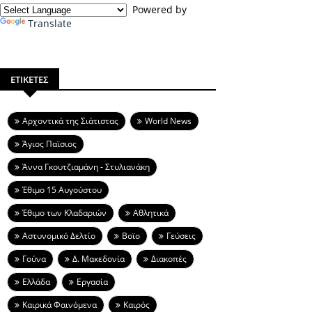
Powered by
Translate
ΕΤΙΚΕΤΕΣ
Aρχοντικά της Σιάτιστας
World News
Άγιος Παϊσιος
Άννα Γκουτζιαμάνη - Στυλιανάκη
Έθιμο 15 Αυγούστου
Έθιμο των Κλαδαριών
Αθλητικά
Αστυνομικό Δελτίο
Βοϊο
Γεύσεις
Γούνα
Δ. Μακεδονία
Διακοπές
Ελλάδα
Εργασία
Καιρικά Φαινόμενα
Καιρός