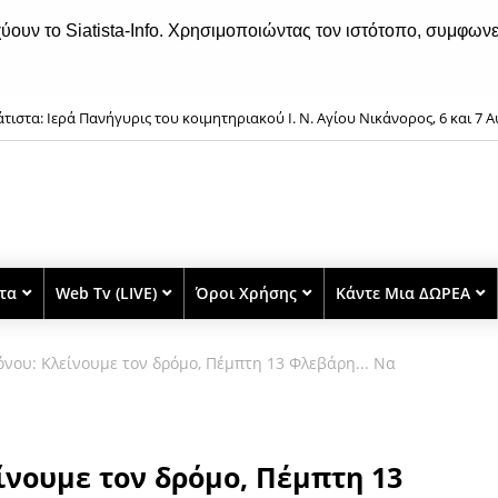
χύουν το Siatista-Info. Χρησιμοποιώντας τον ιστότοπο, συμφωνε
άτιστα: Ιερά Πανήγυρις του κοιμητηριακού Ι. Ν. Αγίου Νικάνορος, 6 και 7
στα
Web Tv (LIVE)
Όροι Χρήσης
Κάντε Μια ΔΩΡΕΑ
νου: Κλείνουμε τον δρόμο, Πέμπτη 13 Φλεβάρη... Να
ίνουμε τον δρόμο, Πέμπτη 13