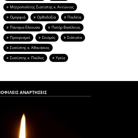
Μητροπολίτης Σιατίστης κ. Αντώνιος
Ομορφιά
Ορθοδοξία
Παιδεία
Παναγια Ελεουσα
Πατήρ Βασίλειος
Προορισμοί
Σεισμός
Σιάτιστα
Σιατίστης κ. Αθανάσιος
Σιατίστης κ. Παύλος
Υγεία
ΟΦΙΛΕΙΣ ΑΝΑΡΤΗΣΕΙΣ