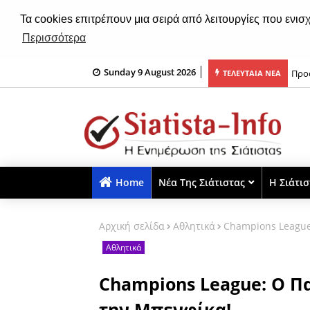
Τα cookies επιτρέπουν μια σειρά από λειτουργίες που ενισ
Περισσότερα
Sunday 9 August 2026
ρι - Κυριακή 09 Αυγούστου
Προσ
ΤΕΛΕΥΤΑΙΑ ΝΕΑ
Home
Νέα Της Σιάτιστας
Η Σιάτι
Αρχική σελίδα
Αθλητικά
Champions League:
Αθλητικά
Champions League: Ο Παυ
την Μπενφίκα!