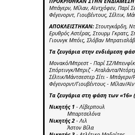
ΠΡΟΚΡΙΘΗΚΑΝ ΣΤΗΝ ΕΝΔΙΑΜΕΣΗ
Μπάγερν, Μίλαν, Αϊντχόφεν, Παρί Σ
Φέγενορντ, Γιουβέντους, Σέλτικ, Μά
ΑΠΟΚΛΕΙΣΤΗΚΑΝ:
Στουτγκάρδη, Ν
Ερυθρός Αστέρας, Στουρμ Γκρατς, Σ
Γιουνγκ Μπόις, Σλόβαν Μπρατισλά
Τα ζευγάρια στην ενδιάμεση φάσ
Μονακό/Μπρεστ - Παρί ΣΖ/Μπεν
Σπόρτινγκ/Μπριζ - Αταλάντα/Ντόρ
Σέλτικ/Μάντσεστερ Σίτι - Μπάγερν/Ρ
Φέγενορντ/Γιουβέντους - Μίλαν/Αϊν
Τα ζευγάρια στη φάση των «16» (
Νικητής 1
- Λίβερπουλ
Μπαρτσελόνα
Νικητής 2
- Λιλ
Άστον Βίλα
Νικητής 3
- Ατλέτικο Μαδρίτης