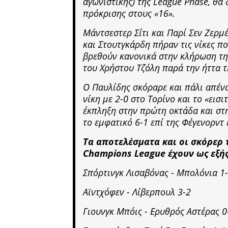
αγωνιστικής) της League Phase, θα
πρόκρισης στους «16».
Μάντσεστερ Σίτι και Παρί Σεν Ζερμ
και Στουτγκάρδη πήραν τις νίκες πο
βρεθούν κανονικά στην κλήρωση της
του Χρήστου Τζόλη παρά την ήττα τη
Ο Παυλίδης σκόραρε και πάλι απένα
νίκη με 2-0 στο Τορίνο και το «εισ
έκπληξη στην πρώτη οκτάδα και στη
το εμφατικό 6-1 επί της Φέγενορντ 
Τα αποτελέσματα και οι σκόρερ 
Champions League έχουν ως εξής
Σπόρτινγκ Λισαβόνας - Μπολόνια 1
Αϊντχόφεν - Λίβερπουλ 3-2
Γιουνγκ Μπόις - Ερυθρός Αστέρας 0