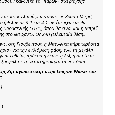
 δώσουν κανονικά το «παρών» στα playoffs
έν στους «τελικούς» απέναντι σε Κλαμπ Μπριζ
υ ήθελαν με 3-1 και 4-1 αντίστοιχα και θα
 Παρασκευής (31/1), όπου θα είναι και η Μπριζ
ς στο «Ετιχαντ», ως 24η (τελευταία θέση).
ντι στη Γιουβέντους, η Μπενφίκα πήρε τεράστια
ιτήριο» για την ενδιάμεση φάση, ενώ τη μεγάλη
ν απευθείας πρόκριση έκανε η Λιλ, η οποία με
εξασφάλισε το «εισιτήριο» για τα νοκ άουτ.
της 8ης αγωνιστικής στην League Phase του
:
-1
-1