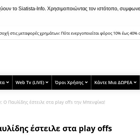
χύουν το Siatista-Info. Χρησιμοποιώντας τον ιστότοπο, συμφωνε
οχή στις μεταφορές χρημάτων: Πότε ενεργοποιείται φόρος 10% έως 40% 
στα
Web Tv (LIVE)
Όροι Χρήσης
Κάντε Μια ΔΩΡΕΑ
 Ο Παυλίδης έστειλε στα play offs την Μπενφίκα!
λίδης έστειλε στα play offs