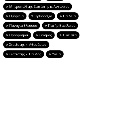
Μητροπολίτης Σιατίστης κ. Αντώνιος
Ομορφιά
Ορθοδοξία
Παιδεία
Παναγια Ελεουσα
Πατήρ Βασίλειος
Προορισμοί
Σεισμός
Σιάτιστα
Σιατίστης κ. Αθανάσιος
Σιατίστης κ. Παύλος
Υγεία