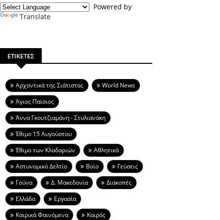
Powered by
Translate
ΕΤΙΚΕΤΕΣ
Aρχοντικά της Σιάτιστας
World News
Άγιος Παϊσιος
Άννα Γκουτζιαμάνη - Στυλιανάκη
Έθιμο 15 Αυγούστου
Έθιμο των Κλαδαριών
Αθλητικά
Αστυνομικό Δελτίο
Βοϊο
Γεύσεις
Γούνα
Δ. Μακεδονία
Διακοπές
Ελλάδα
Εργασία
Καιρικά Φαινόμενα
Καιρός