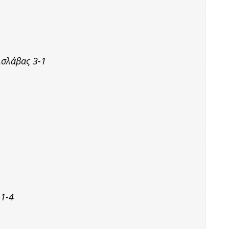
σλάβας 3-1
 1-4