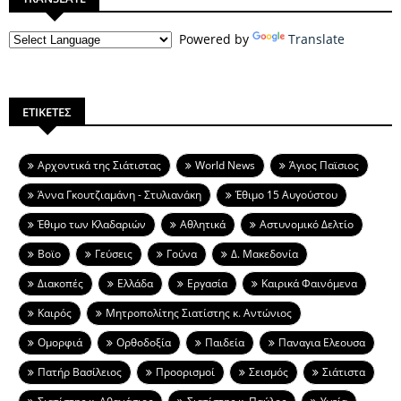
Powered by
Translate
ΕΤΙΚΕΤΕΣ
Aρχοντικά της Σιάτιστας
World News
Άγιος Παϊσιος
Άννα Γκουτζιαμάνη - Στυλιανάκη
Έθιμο 15 Αυγούστου
Έθιμο των Κλαδαριών
Αθλητικά
Αστυνομικό Δελτίο
Βοϊο
Γεύσεις
Γούνα
Δ. Μακεδονία
Διακοπές
Ελλάδα
Εργασία
Καιρικά Φαινόμενα
Καιρός
Μητροπολίτης Σιατίστης κ. Αντώνιος
Ομορφιά
Ορθοδοξία
Παιδεία
Παναγια Ελεουσα
Πατήρ Βασίλειος
Προορισμοί
Σεισμός
Σιάτιστα