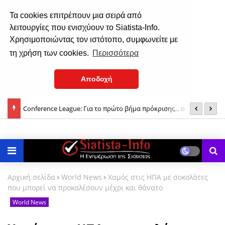
Τα cookies επιτρέπουν μια σειρά από
λειτουργίες που ενισχύουν το Siatista-Info.
Χρησιμοποιώντας τον ιστότοπο, συμφωνείτε με
τη χρήση των cookies.
Περισσότερα
Αποδοχή
Conference League: Για το πρώτο βήμα πρόκρισης... ο
T
Παναθηναϊκός! (Απόψε 21:30)
Αρχική σελίδα
World News
Χαμός στις ΗΠΑ με σοκολάτες
που μπορεί να προκαλέσουν μέχρι και θάνατο
World News