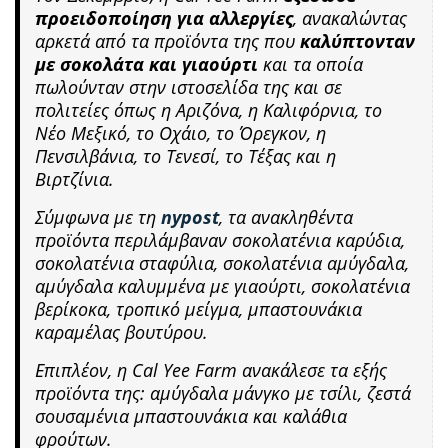
προειδοποίηση για αλλεργίες
, ανακαλώντας
αρκετά από τα προϊόντα της που
καλύπτονταν
με σοκολάτα και γιαούρτι
και τα οποία
πωλούνταν στην ιστοσελίδα της και σε
πολιτείες όπως η Αριζόνα, η Καλιφόρνια, το
Νέο Μεξικό, το Οχάιο, το Όρεγκον, η
Πενσιλβάνια, το Τενεσί, το Τέξας και η
Βιρτζίνια.
Σύμφωνα με τη
nypost
, τα ανακληθέντα
προϊόντα περιλάμβαναν σοκολατένια καρύδια,
σοκολατένια σταφύλια, σοκολατένια αμύγδαλα,
αμύγδαλα καλυμμένα με γιαούρτι, σοκολατένια
βερίκοκα, τροπικό μείγμα, μπαστουνάκια
καραμέλας βουτύρου.
Επιπλέον, η Cal Yee Farm ανακάλεσε τα εξής
προϊόντα της: αμύγδαλα μάνγκο με τσίλι, ζεστά
σουσαμένια μπαστουνάκια και καλάθια
φρούτων.