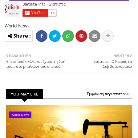
World News
ΠΑΛΑΙΌΤΕΡΗ
ΝΕΌΤΕΡΗ
Έπεσε από σκάλα και έχασε τη ζωή
Σιάτιστα - Ο Καιρός το
του... στο μπαλκόνι του σπιτιού
Σαββατοκύριακο
YOU MAY LIKE
Εμφάνιση περισσότερων
World News