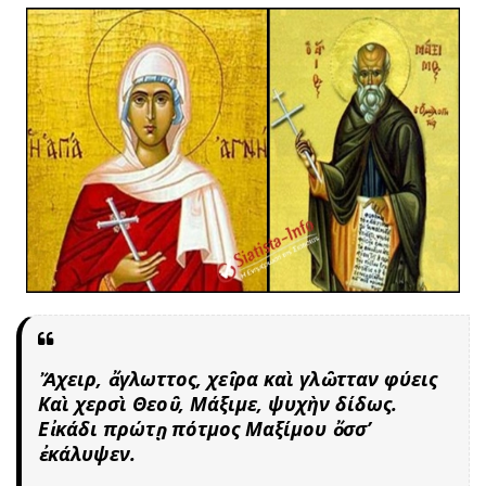
Ἄχειρ, ἄγλωττος, χεῖρα καὶ γλῶτταν φύεις
Καὶ χερσὶ Θεοῦ, Μάξιμε, ψυχὴν δίδως.
Εἰκάδι πρώτῃ πότμος Μαξίμου ὄσσ’
ἐκάλυψεν.