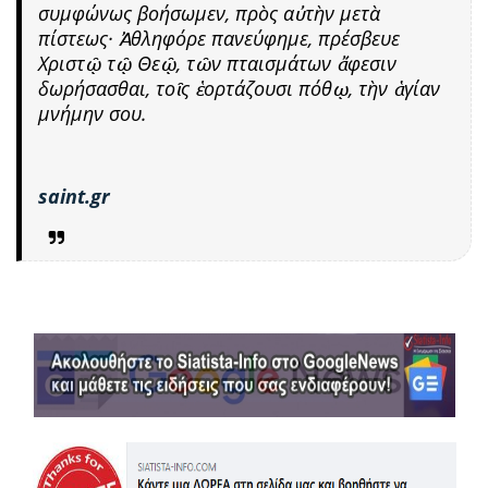
συμφώνως βοήσωμεν, πρὸς αὐτὴν μετὰ
πίστεως· Ἀθληφόρε πανεύφημε, πρέσβευε
Χριστῷ τῷ Θεῷ, τῶν πταισμάτων ἄφεσιν
δωρήσασθαι, τοῖς ἑορτάζουσι πόθῳ, τὴν ἁγίαν
μνήμην σου.
saint.gr