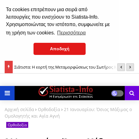
Τα cookies επιτρέπουν μια σειρά από
λειτουργίες που ενισχύουν το Siatista-Info.
Χρησιμοποιώντας τον ιστότοπο, συμφωνείτε με
τη χρήση των cookies.
Περισσότερα
Αποδοχή
Σιάτιστα: Η εορτή της Μεταμορφώσεως του Σωτήρος Χριστού
Η
(†) Σιατίστης Παύλος: «Εμείς το μάθημα το ξέρουμε, εκείνοι που
(φωτο)
Δ
δεν το ξέρουν θα χάσουν...»
Αρχική σελίδα
Ορθοδοξία
21 Ιανουαρίου: Όσιος Μάξιμος ο
Ομολογητής και Αγία Αγνή
Ορθοδοξία