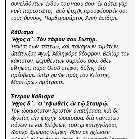
συνελθόντων ἔνδον τοῦ ναοῦ σου· ἐν αὐτῷ γὰρ
νυνὶ παρεστῶτες, ἀπὸ ψυχῆς προσφέρομέν σοι
τοὺς ὕμνους, Παρθενομάρτυς Ἁγνὴ ἀοίδιμε.
Κάθισμα
Ἦχος α΄. Τὸν τάφον σου Σωτήρ.
Ῥανίσι τῶν σεπτῶν, καὶ πανάγνων αἱμάτων,
ἀπέπνιξας Ἁγνή, Ἀθληφόρε θέοφρον, Βελίαρ τὸν
κάκιστον, ἐκχυθέντων σαρκίου σου, ὅθεν
εἴληφας, παρὰ Θεοῦ στέφος δόξης· διὸ
πρέσβευε, ὑπὲρ ἡμῶν πρὸς τὸν Κτίστην,
Μαρτύρων ὁμότροπε.
Έτερον Κάθισμα
Ἦχος δ´. Ὁ Ὑψωθεὶς ἐν τῷ Σταυρῷ.
Τὸν ὡραιότατον Χριστὸν ἀγαπήσασα, καὶ δι᾿
ἁγνείας τὴν ψυχὴν ὡραΐσασα, διὰ παντοίων
πόνων τε καὶ θλίψεων, τούτῳ κατηγγύησαι,
ὥσπερ ἄμωμος νύμφη· ὅθεν σε ἠξίωσεν
οὐρανίων θαλάμων, ὑπὲρ ἡμῶν πρεσβεύουσαν