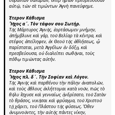
αὐτῷ, τῶν σὲ τιμώντων Ἁγνὴ πανεύφημε.
Έτερον Κάθισμα
Ἦχος α´. Τὸν τάφον σου Σωτήρ.
Τῆς Μάρτυρος Ἁγνῆς, ἑορτάσωμεν μνήμην,
ἀπήμβλυνε καὶ γάρ, τοῦ Βελίαρ τὰ κέντρα, καὶ
στέφος ἀπείληφεν, ἐκ Θεοῦ τῆς ἀθλήσεως, ᾧ
παρίσταται, μετὰ Ἀγγέλων ἐν δόξῃ, καὶ
πρεσβεύουσα, οὐ διαλείπει σωθῆναι, τοὺς
πόθῳ τιμῶντας αὐτήν.
Έτερον Κάθισμα
Ἦχος πλ. δ΄. Τὴν Σοφίαν καὶ Λόγον.
Τῆς Ἁγνῆς καὶ παρθένου τὴν πάλην ἀναπολῶν,
καὶ τοὺς ἄθλους ἐκλήττομαι κατὰ νοῦν, πῶς τὸ
θῆλυ ἴσχυσε καὶ γενναίως ἠνδρίσατο, τοῦ Σατὰν
τὸ θράσος, νικῆσαι καὶ φρύαγμα, τοῦ Χριστοῦ
τῇ χάριτι, τοῦ Πλάστου τῆς φύσεως. Ὅθεν
ἀνυμνοῦντες, τὴν αὐτῆς πάντες νίκην,