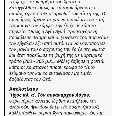
τις ψυχές στον δρόμο του Χριστού.
Καταγγέλθηκε όμως σε κάποιον άρχοντα, ο
οποίος την διέταξε ν’ αρνηθεί την πίστη της. Ο
πανούργος άρχοντας για να σπιλώσει την τιμή
της και να την κάμψει την έριξε σε κάποιο
πορνείο. Όμως η Αγία Αγνή, προσευχόμενη
προκάλεσε σεισμό και οι γυναίκες του πορνείου
την έβγαλαν έξω από αυτό. Για να ικανοποιήσει
την μανία του ο άρχοντας την έριξε στη φωτιά
και έτσι παρέδωσε τη ψυχή της με μαρτυρικό
τρόπο (303 - 305 μ.Χ.). Μόλις έσβησε η φωτιά,
κάποιοι Χριστιανοί πήραν κρυφά το τίμιο
λείψανό της και το ενταφίασαν με τιμές,
δοξάζοντας τον Θεό.
Ἀπολυτίκιον
Ἦχος πλ. α’. Τὸν συνάναρχον Λόγον.
Φερωνύμως ἁγνείας ὤφθης κειμήλιον, καὶ
ἀνδρικῶς ἠγωνίσω ὑπὲρ τῆς δόξης Χριστοῦ,
καλλιπάρθενε σεμνὴ Ἁγνὴ πανεύφημε· ὡς γὰρ