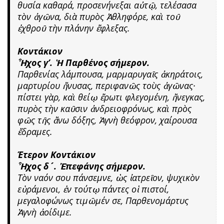
θυσία καθαρά, προσενήνεξαι αὐτῷ, τελέσασα
τὸν ἀγῶνα, διὰ πυρὸς Ἀθληφόρε, καὶ τοῦ
ἐχθροῦ τὴν πλάνην ἔφλεξας.
Κοντάκιον
Ἦχος γ’. Ἡ Παρθένος σήμερον.
Παρθενίας λάμπουσα, μαρμαρυγαῖς ἀκηράτοις,
μαρτυρίου ἤνυσας, περιφανῶς τοὺς ἀγῶνας·
πίστει γὰρ, καὶ θείῳ ἔρωτι φλεγομένη, ἤνεγκας,
πυρὸς τὴν καῦσιν ἀνδρειοφρόνως, καὶ πρὸς
φῶς τῆς ἄνω δόξης, Ἁγνὴ θεόφρον, χαίρουσα
ἔδραμες.
Έτερον Κοντάκιον
Ἦχος δ´. Ἐπεφάνης σήμερον.
Τὸν ναόν σου πάνσεμνε, ὡς ἰατρεῖον, ψυχικὸν
εὑράμενοι, ἐν τούτῳ πάντες οἱ πιστοί,
μεγαλοφώνως τιμῶμέν σε, Παρθενομάρτυς
Ἁγνὴ ἀοίδιμε.