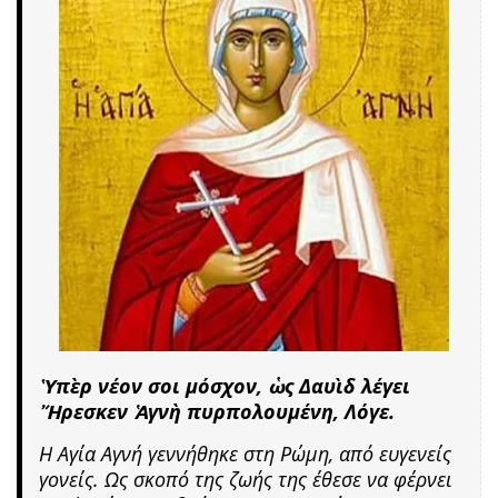
Ὑπὲρ νέον σοι μόσχον, ὡς Δαυὶδ λέγει
Ἤρεσκεν Ἁγνὴ πυρπολουμένη, Λόγε.
Η Αγία Αγνή γεννήθηκε στη Ρώμη, από ευγενείς
γονείς. Ως σκοπό της ζωής της έθεσε να φέρνει