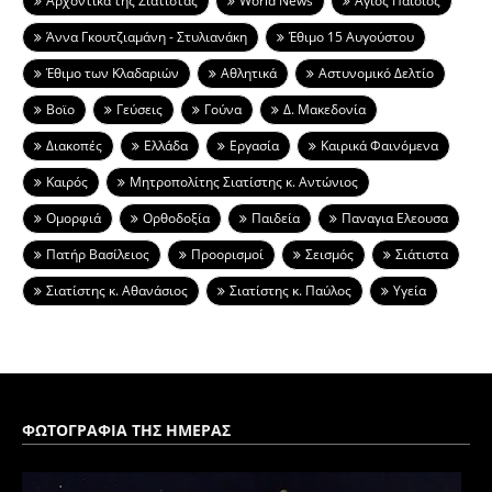
Aρχοντικά της Σιάτιστας
World News
Άγιος Παϊσιος
Άννα Γκουτζιαμάνη - Στυλιανάκη
Έθιμο 15 Αυγούστου
Έθιμο των Κλαδαριών
Αθλητικά
Αστυνομικό Δελτίο
Βοϊο
Γεύσεις
Γούνα
Δ. Μακεδονία
Διακοπές
Ελλάδα
Εργασία
Καιρικά Φαινόμενα
Καιρός
Μητροπολίτης Σιατίστης κ. Αντώνιος
Ομορφιά
Ορθοδοξία
Παιδεία
Παναγια Ελεουσα
Πατήρ Βασίλειος
Προορισμοί
Σεισμός
Σιάτιστα
Σιατίστης κ. Αθανάσιος
Σιατίστης κ. Παύλος
Υγεία
ΦΩΤΟΓΡΑΦΙΑ ΤΗΣ ΗΜΕΡΑΣ