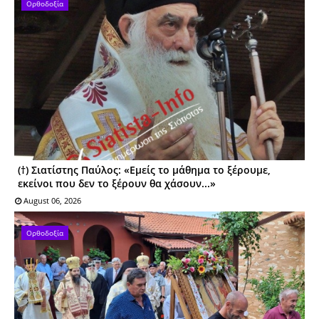
Ορθοδοξία
(†) Σιατίστης Παύλος: «Εμείς το μάθημα το ξέρουμε,
εκείνοι που δεν το ξέρουν θα χάσουν...»
August 06, 2026
Ορθοδοξία