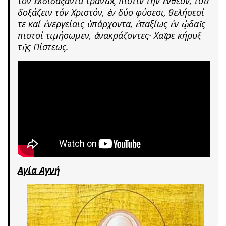
τόν ἐκδιδάξαντα τρανῶς πίστιν τήν ἔνθεον, τοῦ
δοξάζειν τόν Χριστόν, ἐν δύο φύσεσι, θελήσεσί
τε καί ἐνεργείαις ὑπάρχοντα, ἐπαξίως ἐν ᾠδαῖς
πιστοί τιμήσωμεν, ἀνακράζοντες· Χαῖρε κήρυξ
τῆς Πίστεως.
Αγία Αγνή