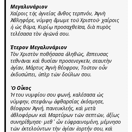
Μεγαλυνάριον
Χαίροις τῆς ἁγνείας ἄνθος τερπνόν, Ἁγνὴ
Ἀθληφόρε, νύμφη ἄμωμε τοῦ Χριστοῦ· χαίροις
ἡ ὡς θῦμα, Κυρίῳ προσαχθεῖσα, διὰ πυρὸς
τελέσασα τὸν ἀγῶνά σου.
Έτερον Μεγαλυνάριον
Τὸν Χριστὸν ποθήσασα ἀληθῶς, ἔσπευσας
τεθνᾶναι καὶ θυσίαν προσενεγκεῖν, σεαυτὴν
ἁγίαν, Μάρτυς Ἁγνὴ θέοφρον, Τοῦτον οὖν
ἐκδυσώπει, ὑπὲρ τῶν δούλων σου.
Ὁ Οἶκος
Ἠ του νυμφίου σου φωνή, καλέσασα ὡς
νύμφην, στεφάνῳ ἀφθαρσίας ἐκόσμησε,
θέοφρον Ἁγνή, πανευκλεής, καὶ μετὰ
ἀθλοφόρων καὶ Μαρτύρων τῶν σεπτῶν, ἀξίως
συνηρίθμησε· μεθ᾿ ὧν εὐφραινομένη, μέμνησο
τῶν ἐκτελούντων τὴν ἁγίαν ἑορτήν σου, καὶ