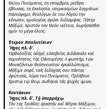
Θείου Πνεύματος, τη επομβρία, ρείθρα
έβλυσας, τη Εκκλησία, υπερκοσμίων δογμάτων
πανεύφημε, θεολόγων δε του Λόγου την
κένωσιν, ομολογίας αγώσι διέλαμψας. Πάτερ
Μάξιμε, Χριστόν τον Θεόν ικέτευε, δωρήσασθσι
ημίν το μέγα έλεος.
Έτερον Ἀπολυτίκιον
Ἦχος πλ. δ’.
Ὀρθοδοξίας ὁδηγέ, εὐσεβείας Διδάσκαλε καί
σεμνότητος, τῆς Οἰκουμένης ὁ φωστήρ, τῶν
Μοναζόντων θεόπνευστον ἐγκαλλώπισμα,
Μάξιμε σοφέ, ταῖς διδαχαῖς σου πάντας
ἐφώτισας, λύρα τοῦ Πνεύματος. Πρέσβευε
Χριστῷ τῷ Θεῷ, σωθῆναι τάς ψυχάς ἡμῶν.
Κοντάκιον
Ἦχος πλ. δ’. Τῇ ὑπερμάχῳ.
Τόν τῆς Τριάδος ἐραστήν καί Μέγαν Μάξιμον,