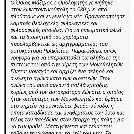
Ο Όσιος Μάξιμος ο Ομολογητής γεννήθηκε
στην Κωνσταντινούπολη το 580 μ.Χ. από
πλούσιους και ευγενείς γονείς. Πραγματοποίησε
λαμπρές θεολογικές, φιλολογικές και
φιλοσοφικές σπουδές. Για τα πνευματικά αλλά
και τα διοικητικά του χαρίσματα
προσλαμβάνεται ως αρχιγραμματέας του
αυτοκράτορα Ηρακλείου. Παραιτήθηκε όμως
γρήγορα για να υπερασπισθεί τις αλήθειες της
πίστεώς του από την αίρεση των Μονοθελητών.
Γίνεται μοναχός και αρχίζει ένα σκληρό και
ανελέητο αγώνα κατά των αιρετικών. Στον
αγώνα του αυτό συναντά πολλά εμπόδια,
κυρίως από τον αυτοκράτορα Κώνστα, ο οποίος
ήταν υπέρμαχος των Μονοθελητών και έφθασε
στο σημείο να συγκαλέσει ψευδο-σύνοδο, η
οποία καταδίκασε και αναθεμάτισε τον όσιο και
τέλος τον παρέδωσε στον έπαρχο της πόλης για
να τιμωρηθεί. Μαστιγώνεται και τέλος του
κόβουν τη γλώσσα και το δεξί του χέρι. Το