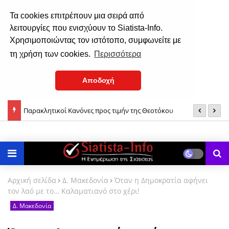
Τα cookies επιτρέπουν μια σειρά από
λειτουργίες που ενισχύουν το Siatista-Info.
Χρησιμοποιώντας τον ιστότοπο, συμφωνείτε με
τη χρήση των cookies.
Περισσότερα
Αποδοχή
Παρακλητικοί Κανόνες προς τιμήν της Θεοτόκου
Τ
τ
Αρχική σελίδα
Δ. Μακεδονία
Όταν η Δημοκρατία αφήνει
τον λαό με το… Καλαματιανό στο χέρι!
Δ. Μακεδονία