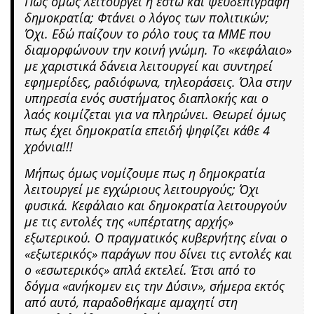
Πώς όμως λειτουργεί η έστω και ψευδεπίγραφη
δημοκρατία; Φτάνει ο λόγος των πολιτικών;
Όχι. Εδώ παίζουν το ρόλο τους τα ΜΜΕ που
διαμορφώνουν την κοινή γνώμη. Το «κεφάλαιο»
με χαριστικά δάνεια λειτουργεί και συντηρεί
εφημερίδες, ραδιόφωνα, τηλεοράσεις. Όλα στην
υπηρεσία ενός συστήματος διαπλοκής και ο
λαός κοιμίζεται για να πληρώνει. Θεωρεί όμως
πως έχει δημοκρατία επειδή ψηφίζει κάθε 4
χρόνια!!!
Μήπως όμως νομίζουμε πως η δημοκρατία
λειτουργεί με εγχώριους λειτουργούς; Όχι
φυσικά. Κεφάλαιο και δημοκρατία λειτουργούν
με τις εντολές της «υπέρτατης αρχής»
εξωτερικού. Ο πραγματικός κυβερνήτης είναι ο
«εξωτερικός» παράγων που δίνει τις εντολές και
ο «εσωτερικός» απλά εκτελεί. Έτσι από το
δόγμα «ανήκομεν εις την Δύσιν», σήμερα εκτός
από αυτό, παραδοθήκαμε αμαχητί στη