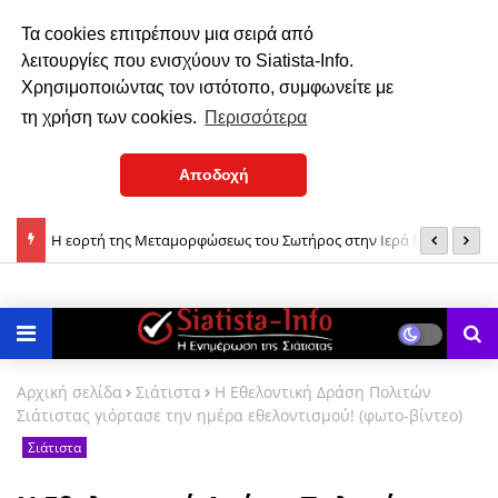
Τα cookies επιτρέπουν μια σειρά από
λειτουργίες που ενισχύουν το Siatista-Info.
Χρησιμοποιώντας τον ιστότοπο, συμφωνείτε με
τη χρήση των cookies.
Περισσότερα
Αποδοχή
Η εορτή της Μεταμορφώσεως του Σωτήρος στην Ιερά Μονή
Τ
Μεταμόρφωση του Σωτήρος: Γιατί ευλογούνται τα σταφύλια;
Δρυοβούνου (φωτο)
δ
Αρχική σελίδα
Σιάτιστα
H Εθελοντική Δράση Πολιτών
Σιάτιστας γιόρτασε την ημέρα εθελοντισμού! (φωτο-βίντεο)
Σιάτιστα