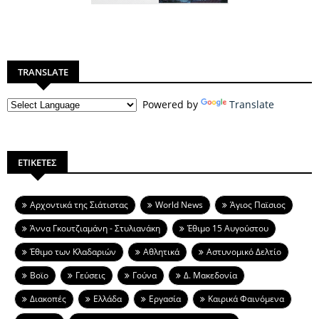
TRANSLATE
Powered by
Translate
ΕΤΙΚΕΤΕΣ
Aρχοντικά της Σιάτιστας
World News
Άγιος Παϊσιος
Άννα Γκουτζιαμάνη - Στυλιανάκη
Έθιμο 15 Αυγούστου
Έθιμο των Κλαδαριών
Αθλητικά
Αστυνομικό Δελτίο
Βοϊο
Γεύσεις
Γούνα
Δ. Μακεδονία
Διακοπές
Ελλάδα
Εργασία
Καιρικά Φαινόμενα