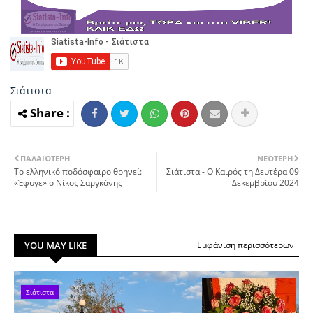
Σιάτιστα
ΠΑΛΑΙΌΤΕΡΗ
ΝΕΌΤΕΡΗ
Το ελληνικό ποδόσφαιρο θρηνεί:
Σιάτιστα - Ο Καιρός τη Δευτέρα 09
«Έφυγε» ο Νίκος Σαργκάνης
Δεκεμβρίου 2024
YOU MAY LIKE
Εμφάνιση περισσότερων
Σιάτιστα