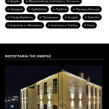
Καιρός
Μητροπολίτης Σιατίστης κ. Αντώνιος
Ομορφιά
Ορθοδοξία
Παιδεία
Παναγια Ελεουσα
Πατήρ Βασίλειος
Προορισμοί
Σεισμός
Σιάτιστα
Σιατίστης κ. Αθανάσιος
Σιατίστης κ. Παύλος
Υγεία
ΦΩΤΟΓΡΑΦΙΑ ΤΗΣ ΗΜΕΡΑΣ