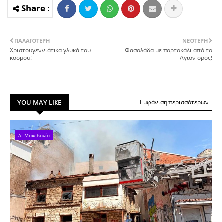
ΠΑΛΑΙΌΤΕΡΗ
ΝΕΌΤΕΡΗ
Χριστουγεννιάτικα γλυκά του
Φασολάδα με πορτοκάλι από το
κόσμου!
Άγιον όρος!
YOU MAY LIKE
Εμφάνιση περισσότερων
Δ. Μακεδονία