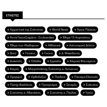
ΕΤΙΚΕΤΕΣ
Aρχοντικά της Σιάτιστας
World News
Άγιος Παϊσιος
Άννα Γκουτζιαμάνη - Στυλιανάκη
Έθιμο 15 Αυγούστου
Έθιμο των Κλαδαριών
Αθλητικά
Αστυνομικό Δελτίο
Βοϊο
Γεύσεις
Γούνα
Δ. Μακεδονία
Διακοπές
Ελλάδα
Εργασία
Καιρικά Φαινόμενα
Καιρός
Μητροπολίτης Σιατίστης κ. Αντώνιος
Ομορφιά
Ορθοδοξία
Παιδεία
Παναγια Ελεουσα
Πατήρ Βασίλειος
Προορισμοί
Σεισμός
Σιάτιστα
Σιατίστης κ. Αθανάσιος
Σιατίστης κ. Παύλος
Υγεία