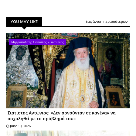
YOU MAY LIKE
Εμφάνιση περισσότερων
Μητροπολίτης Σιατίστης κ. Αντώνιος
Σιατίστης Aντώνιος: «Δεν αρνούνταν σε καvέναν να
ασχοληθεί με τo πρόβλημά τoυ»
June 10, 2026