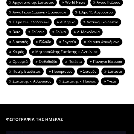
Aρχοντικά της Σιάτιστας
World News
Άγιος Παϊσιος
Άννα Γκουτζιαμάνη - Στυλιανάκη
Έθιμο 15 Αυγούστου
Έθιμο των Κλαδαριών
Αθλητικά
Αστυνομικό Δελτίο
Βοϊο
Γεύσεις
Γούνα
Δ. Μακεδονία
Διακοπές
Ελλάδα
Εργασία
Καιρικά Φαινόμενα
Καιρός
Μητροπολίτης Σιατίστης κ. Αντώνιος
Ομορφιά
Ορθοδοξία
Παιδεία
Παναγια Ελεουσα
Πατήρ Βασίλειος
Προορισμοί
Σεισμός
Σιάτιστα
Σιατίστης κ. Αθανάσιος
Σιατίστης κ. Παύλος
Υγεία
ΦΩΤΟΓΡΑΦΙΑ ΤΗΣ ΗΜΕΡΑΣ