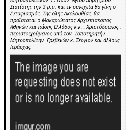
Σιατίστης την 3 μ.μ. και εν συνεχεία θα γίνη ο
ένταφιασμός. Της όλης Ακολουθίας θα
προΐσταται ο Μακαριώτατος Αρχιεπίσκοπος
Αθηνών και πάσης Ελλάδος κ.κ. . Χριστόδουλος ,
περιστοιχούμενος από τον Τοποτηρητήν
Μητροπολίτην Γρεβενών κ. Σέργιον και άλλους
Ιεράρχας.