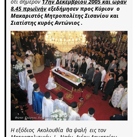
ότι σήμερον
17ην Δεκεμβρίου 2005 και ώραν
8.45 πρωϊνήν
εξεδήμησεν προς Κύριον ο
Μακαριστός Μητροπολίτης Σισανίου και
Σιατίστης κυρός Αντώνιος .
Η εξόδιος Ακολουθία θα ψαλή εις τον
Μητροπολιτικόν Ι . Ναόν Αγίου Δημητρίου