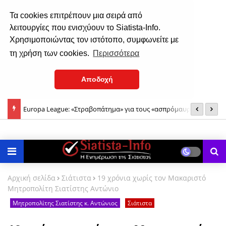
Τα cookies επιτρέπουν μια σειρά από
λειτουργίες που ενισχύουν το Siatista-Info.
Χρησιμοποιώντας τον ιστότοπο, συμφωνείτε με
τη χρήση των cookies.
Περισσότερα
Αποδοχή
Europa League: «Στραβοπάτημα» για τους «ασπρόμαυρους» και
Υ
Ειδικός στον ύπνο εξηγεί γιατί το δυνατό φως το βράδυ
η πρόκριση περνάει από... Βρυξέλλες
καθυστερεί την αποκοίμηση
Αρχική σελίδα
Σιάτιστα
19 χρόνια χωρίς τον Μακαριστό
Μητροπολίτη Σιατίστης Αντώνιο
Μητροπολίτης Σιατίστης κ. Αντώνιος
Σιάτιστα