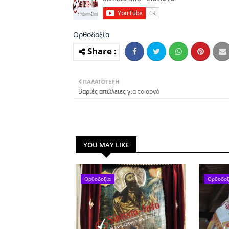
Ορθοδοξία
ΠΑΛΑΙΌΤΕΡΗ
Βαριές απώλειες για το αργό
YOU MAY LIKE
Ορθοδοξία
Ορθοδοξ