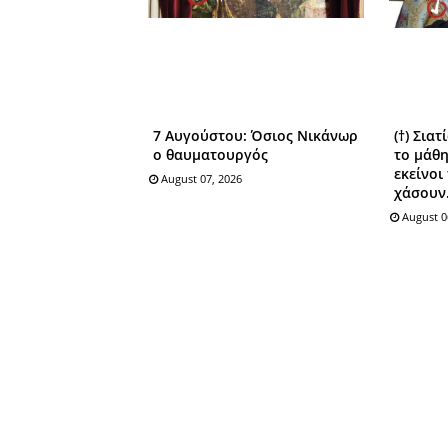
7 Αυγούστου: Όσιος Nικάνωρ
(†) Σια
o θαυματoυργός
το μάθη
εκείνοι
August 07, 2026
χάσουν.
August 0