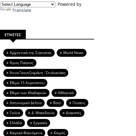
Powered by
Translate
ΕΤΙΚΕΤΕΣ
Aρχοντικά της Σιάτιστας
World News
Άγιος Παϊσιος
Άννα Γκουτζιαμάνη - Στυλιανάκη
Έθιμο 15 Αυγούστου
Έθιμο των Κλαδαριών
Αθλητικά
Αστυνομικό Δελτίο
Βοϊο
Γεύσεις
Γούνα
Δ. Μακεδονία
Διακοπές
Ελλάδα
Εργασία
Καιρικά Φαινόμενα
Καιρός