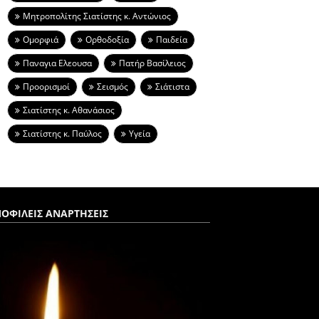
Μητροπολίτης Σιατίστης κ. Αντώνιος
Ομορφιά
Ορθοδοξία
Παιδεία
Παναγια Ελεουσα
Πατήρ Βασίλειος
Προορισμοί
Σεισμός
Σιάτιστα
Σιατίστης κ. Αθανάσιος
Σιατίστης κ. Παύλος
Υγεία
ΟΦΙΛΕΙΣ ΑΝΑΡΤΗΣΕΙΣ