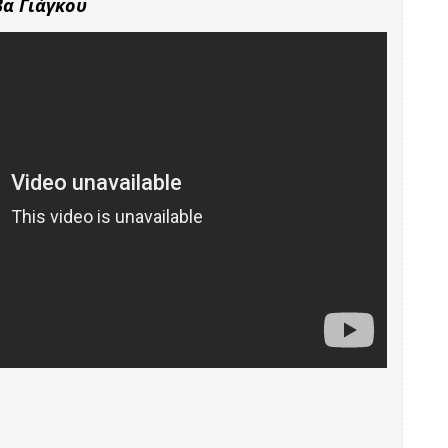
βα Γιάγκου