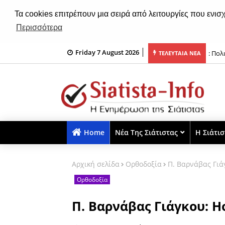
Τα cookies επιτρέπουν μια σειρά από λειτουργίες που ενισ
Περισσότερα
Friday 7 August 2026
ων Βοΐου
: Πολ
ΤΕΛΕΥΤΑΙΑ ΝΕΑ
Home
Νέα Της Σιάτιστας
Η Σιάτι
Αρχική σελίδα
Ορθοδοξία
Π. Βαρνάβας Γιά
Ορθοδοξία
Π. Βαρνάβας Γιάγκου: Ησ