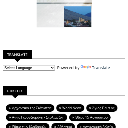
TRANSLATE
Powered by
Translate
ΕΤΙΚΕΤΕΣ
Aρχοντικά της Σιάτιστας
World News
Άγιος Παϊσιος
Άννα Γκουτζιαμάνη - Στυλιανάκη
Έθιμο 15 Αυγούστου
Έθιμο των Κλαδαριών
Αθλητικά
Αστυνομικό Δελτίο