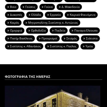
Βοϊο
Γεύσεις
Γούνα
Δ. Μακεδονία
Διακοπές
Ελλάδα
Εργασία
Καιρικά Φαινόμενα
Καιρός
Μητροπολίτης Σιατίστης κ. Αντώνιος
Ομορφιά
Ορθοδοξία
Παιδεία
Παναγια Ελεουσα
Πατήρ Βασίλειος
Προορισμοί
Σεισμός
Σιάτιστα
Σιατίστης κ. Αθανάσιος
Σιατίστης κ. Παύλος
Υγεία
ΦΩΤΟΓΡΑΦΙΑ ΤΗΣ ΗΜΕΡΑΣ