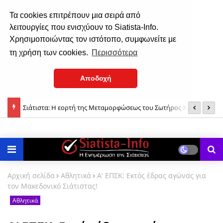
Τα cookies επιτρέπουν μια σειρά από
λειτουργίες που ενισχύουν το Siatista-Info.
Χρησιμοποιώντας τον ιστότοπο, συμφωνείτε με
τη χρήση των cookies.
Περισσότερα
Αποδοχή
 του
Σιάτιστα: Η εορτή της Μεταμορφώσεως του Σωτήρος Χριστού
(
(φωτο)
δ
Αρχική σελίδα
Αθλητικά
Α' ΕΠΣΚ: Εκτός έδρας αγώνας για
τον Μακεδονικό Σιάτιστας!
Αθλητικά