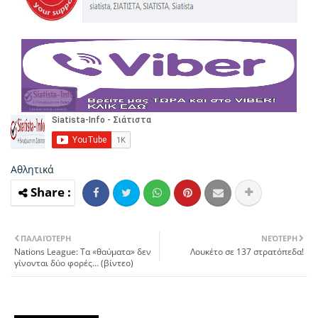
Αθλητικά
ΠΑΛΑΙΌΤΕΡΗ
ΝΕΌΤΕΡΗ
Nations League: Τα «θαύματα» δεν
Λουκέτο σε 137 στρατόπεδα!
γίνονται δύο φορές… (βίντεο)