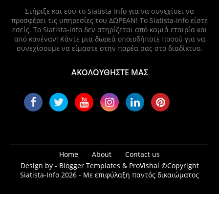
Στήριξε και εσύ το Siatista-Info για να συνεχίσει να
προσφέρει τις υπηρεσίες του ΔΩΡΕΑΝ! Το Siatista-info είστε
εσείς. Το Siatista-info δεν στηρίζεται από καμιά εταιρία και
από κανέναν! Κάντε μια δωρεά οποιοδήποτε ποσού για να
συνεχίσουμε να είμαστε στην παρέα σας στο διαδίκτυο.
ΑΚΟΛΟΥΘΗΣΤΕ ΜΑΣ
Home
About
Contact us
Design by -
Blogger Templates
&
ProVishal
©Copyright
Siatista-Info 2026 - Με επιφύλαξη παντός δικαιώματος