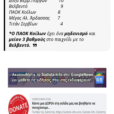
Δόξα Βερμ.Πύργων
10
Βελβεντό 9
ΠΑΟΚ Κοίλων 8
Μέγας Αλ. Άρδασσας
7
Τιτάν Σερβίων 4
*Ο ΠΑΟΚ Κοίλων
έχει ένα
μηδενισμό
και
μείον 3 βαθμούς
στο παιχνίδι με το
Βελβεντό.