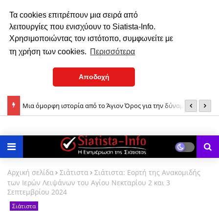
Τα cookies επιτρέπουν μια σειρά από
λειτουργίες που ενισχύουν το Siatista-Info.
Χρησιμοποιώντας τον ιστότοπο, συμφωνείτε με
τη χρήση των cookies.
Περισσότερα
Αποδοχή
ίου &
Μια όμορφη ιστορία από το Άγιον Όρος για την δύναμη της
Σ
ούστου
Παναγίας μας!
Αρχική σελίδα
Σιάτιστα
Σιάτιστα: Εορτή της Ανακομιδής
των Ιερών Λειψάνων του Αγίου Νεκταρίου 2 και 3
Σεπτεμβρίου 2024
Σιάτιστα