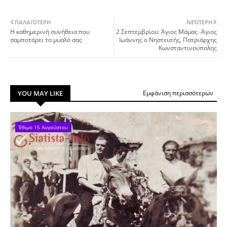
ΠΑΛΑΙΌΤΕΡΗ
ΝΕΌΤΕΡΗ
Η καθημερινή συνήθεια που
2 Σεπτεμβρίου: Άγιος Μάμας -Άγιος
σαμποτάρει το μυαλό σας
Ιωάννης ο Νηστευτής, Πατριάρχης
Κωνσταντινούπολης
YOU MAY LIKE
Εμφάνιση περισσότερων
Έθιμο 15 Αυγούστου