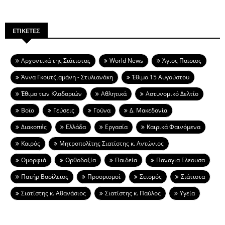
ΕΤΙΚΕΤΕΣ
Aρχοντικά της Σιάτιστας
World News
Άγιος Παϊσιος
Άννα Γκουτζιαμάνη - Στυλιανάκη
Έθιμο 15 Αυγούστου
Έθιμο των Κλαδαριών
Αθλητικά
Αστυνομικό Δελτίο
Βοϊο
Γεύσεις
Γούνα
Δ. Μακεδονία
Διακοπές
Ελλάδα
Εργασία
Καιρικά Φαινόμενα
Καιρός
Μητροπολίτης Σιατίστης κ. Αντώνιος
Ομορφιά
Ορθοδοξία
Παιδεία
Παναγια Ελεουσα
Πατήρ Βασίλειος
Προορισμοί
Σεισμός
Σιάτιστα
Σιατίστης κ. Αθανάσιος
Σιατίστης κ. Παύλος
Υγεία