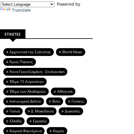
Powered by
Translate
ΕΤΙΚΕΤΕΣ
Aρχοντικά της Σιάτιστας
World News
Άγιος Παϊσιος
Άννα Γκουτζιαμάνη - Στυλιανάκη
Έθιμο 15 Αυγούστου
Έθιμο των Κλαδαριών
Αθλητικά
Αστυνομικό Δελτίο
Βοϊο
Γεύσεις
Γούνα
Δ. Μακεδονία
Διακοπές
Ελλάδα
Εργασία
Καιρικά Φαινόμενα
Καιρός