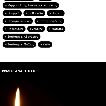
Μητροπολίτης Σιατίστης κ. Αντώνιος
Ομορφιά
Ορθοδοξία
Παιδεία
Παναγια Ελεουσα
Πατήρ Βασίλειος
Προορισμοί
Σεισμός
Σιάτιστα
Σιατίστης κ. Αθανάσιος
Σιατίστης κ. Παύλος
Υγεία
ΟΦΙΛΕΙΣ ΑΝΑΡΤΗΣΕΙΣ