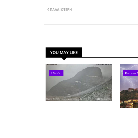
ΠΑΛΑΙΌΤΕΡΗ
YOU MAY LIKE
Ελλάδα
Καιρικά 