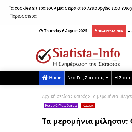
Τα cookies επιτρέπουν μια σειρά από λειτουργίες που ενισ
Περισσότερα
Thursday 6 August 2026
«Εμείς το μάθημα το ξέρουμε, εκείνοι που δεν το ξέρουν θα χάσουν...»
Η 
ΤΕΛΕΥΤΑΙΑ ΝΕΑ
Home
Νέα Της Σιάτιστας
Η Σιάτι
Αρχική σελίδα
Καιρός
Τα μερομήνια μίλησα
Καιρικά Φαινόμενα
Καιρός
Τα μερομήνια μίλησαν: 