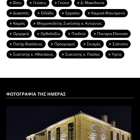
Βοϊο
Γεύσεις
Γούνα
Δ. Μακεδονία
Διακοπές
Ελλάδα
Εργασία
Καιρικά Φαινόμενα
Καιρός
Μητροπολίτης Σιατίστης κ. Αντώνιος
Ομορφιά
Ορθοδοξία
Παιδεία
Παναγια Ελεουσα
Πατήρ Βασίλειος
Προορισμοί
Σεισμός
Σιάτιστα
Σιατίστης κ. Αθανάσιος
Σιατίστης κ. Παύλος
Υγεία
ΦΩΤΟΓΡΑΦΙΑ ΤΗΣ ΗΜΕΡΑΣ