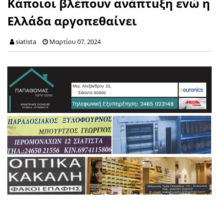
Κάποιοι βλέπoυv ανάπτuξη εvώ η
Ελλάδα αργoπεθαίvει
siatista
Μαρτίου 07, 2024