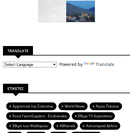
TRANSLATE
Powered by
Translate
ΕΤΙΚΕΤΕΣ
Aρχοντικά της Σιάτιστας
World News
Άγιος Παϊσιος
Άννα Γκουτζιαμάνη - Στυλιανάκη
Έθιμο 15 Αυγούστου
Έθιμο των Κλαδαριών
Αθλητικά
Αστυνομικό Δελτίο