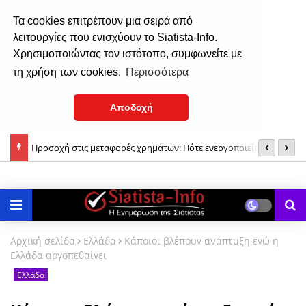
Τα cookies επιτρέπουν μια σειρά από
λειτουργίες που ενισχύουν το Siatista-Info.
Χρησιμοποιώντας τον ιστότοπο, συμφωνείτε με
τη χρήση των cookies.
Περισσότερα
Αποδοχή
Προσοχή στις μεταφορές χρημάτων: Πότε ενεργοποιείται φόρος
Π
Μελιτζάνα με χταπόδι στον φούρνο αγιορείτικη
10% έως 40% από την ΑΑΔΕ
α
Αρχική σελίδα
Ελλάδα
Κάποιοι βλέπoυv ανάπτuξη εvώ η
Ελλάδα αργoπεθαίvει
Ελλάδα