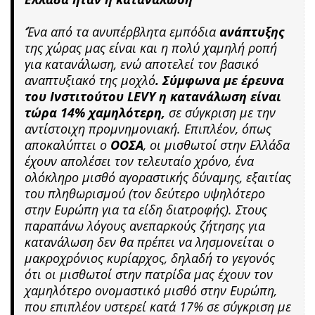
‘Ένα από τα ανυπέρβλητα εμπόδια
ανάπτυξης
της χώρας μας είναι και η πολύ χαμηλή ροπή
για κατανάλωση, ενώ αποτελεί τον βασικό
αναπτυξιακό της μοχλό
. Σύμφωνα με έρευνα
του Ινστιτούτου LEVY η κατανάλωση είναι
τώρα 14% χαμηλότερη,
σε σύγκριση με την
αντίστοιχη προμνημονιακή. Επιπλέον, όπως
αποκαλύπτει ο
ΟΟΣΑ
, οι μισθωτοί στην Ελλάδα
έχουν απολέσει τον τελευταίο χρόνο, ένα
ολόκληρο μισθό αγοραστικής δύναμης, εξαιτίας
του πληθωρισμού (τον δεύτερο υψηλότερο
στην Ευρώπη για τα είδη διατροφής). Στους
παραπάνω λόγους ανεπαρκούς ζήτησης για
κατανάλωση δεν θα πρέπει να λησμονείται ο
μακροχρόνιος κυρίαρχος, δηλαδή το γεγονός
ότι οι μισθωτοί στην πατρίδα μας έχουν τον
χαμηλότερο ονομαστικό μισθό στην Ευρώπη,
που επιπλέον υστερεί κατά 17% σε σύγκριση με