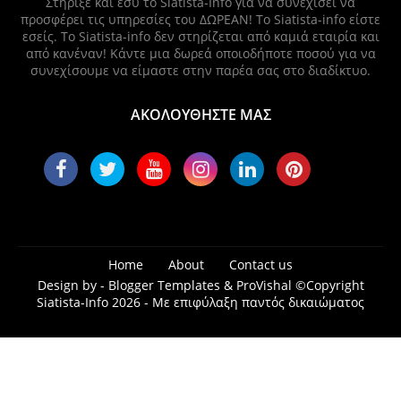
Στήριξε και εσύ το Siatista-Info για να συνεχίσει να
προσφέρει τις υπηρεσίες του ΔΩΡΕΑΝ! Το Siatista-info είστε
εσείς. Το Siatista-info δεν στηρίζεται από καμιά εταιρία και
από κανέναν! Κάντε μια δωρεά οποιοδήποτε ποσού για να
συνεχίσουμε να είμαστε στην παρέα σας στο διαδίκτυο.
ΑΚΟΛΟΥΘΗΣΤΕ ΜΑΣ
Home
About
Contact us
Design by -
Blogger Templates
&
ProVishal
©Copyright
Siatista-Info 2026 - Με επιφύλαξη παντός δικαιώματος