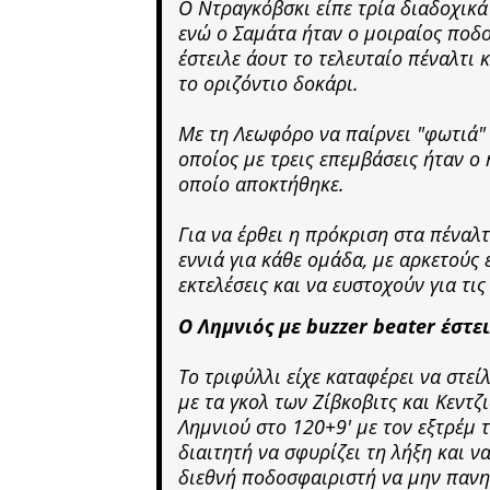
Ο Ντραγκόβσκι είπε τρία διαδοχικ
ενώ ο Σαμάτα ήταν ο μοιραίος ποδ
έστειλε άουτ το τελευταίο πέναλτι
το οριζόντιο δοκάρι.
Με τη Λεωφόρο να παίρνει "φωτιά"
οποίος με τρεις επεμβάσεις ήταν ο 
οποίο αποκτήθηκε.
Για να έρθει η πρόκριση στα πέναλτ
εννιά για κάθε ομάδα, με αρκετούς
εκτελέσεις και να ευστοχούν για τι
Ο Λημνιός με buzzer beater έστει
Το τριφύλλι είχε καταφέρει να στεί
με τα γκολ των Ζίβκοβιτς και Κεντζ
Λημνιού στο 120+9' με τον εξτρέμ 
διαιτητή να σφυρίζει τη λήξη και ν
διεθνή ποδοσφαιριστή να μην πανηγ