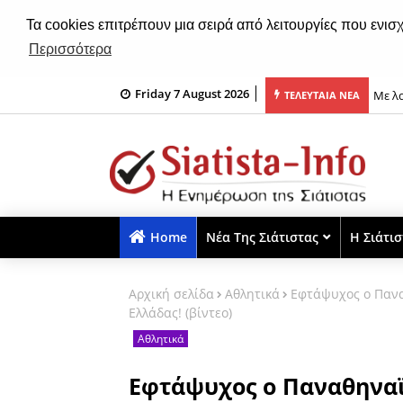
Τα cookies επιτρέπουν μια σειρά από λειτουργίες που ενισ
Περισσότερα
Με λα
Friday 7 August 2026
ΤΕΛΕΥΤΑΙΑ ΝΕΑ
Σιάτι
Home
Νέα Της Σιάτιστας
Η Σιάτι
Αρχική σελίδα
Αθλητικά
Εφτάψυχος ο Πανα
Ελλάδας! (βίντεο)
Αθλητικά
Εφτάψυχος ο Παναθηναϊ