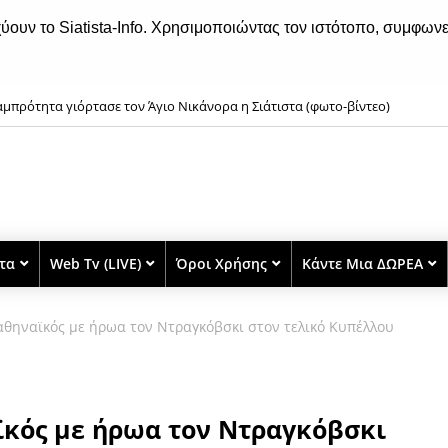
χύουν το Siatista-Info. Χρησιμοποιώντας τον ιστότοπο, συμφωνε
μπρότητα γιόρτασε τον Άγιο Νικάνορα η Σιάτιστα (φωτο-βίντεο)
στα: O καιρός το Σαββατοκύριακο, 8 και 9 Αυγούστου 2026
στα
Web Tv (LIVE)
Όροι Χρήσης
Κάντε Μια ΔΩΡΕΑ
θηναϊκός με ήρωα τον Ντραγκόβσκι στον τελικό Κυπέλλου
κός με ήρωα τον Ντραγκόβσκι