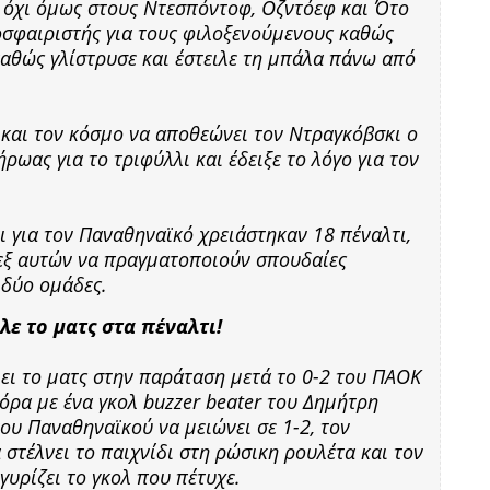
ά όχι όμως στους Ντεσπόντοφ, Οζντόεφ και Ότο
οσφαιριστής για τους φιλοξενούμενους καθώς
 καθώς γλίστρυσε και έστειλε τη μπάλα πάνω από
 και τον κόσμο να αποθεώνει τον Ντραγκόβσκι ο
ήρωας για το τριφύλλι και έδειξε το λόγο για τον
ι για τον Παναθηναϊκό χρειάστηκαν 18 πέναλτι,
 εξ αυτών να πραγματοποιούν σπουδαίες
ς δύο ομάδες.
λε το ματς στα πέναλτι!
λει το ματς στην παράταση μετά το 0-2 του ΠΑΟΚ
ιόρα με ένα γκολ buzzer beater του Δημήτρη
του Παναθηναϊκού να μειώνει σε 1-2, τον
α στέλνει το παιχνίδι στη ρώσικη ρουλέτα και τον
υρίζει το γκολ που πέτυχε.