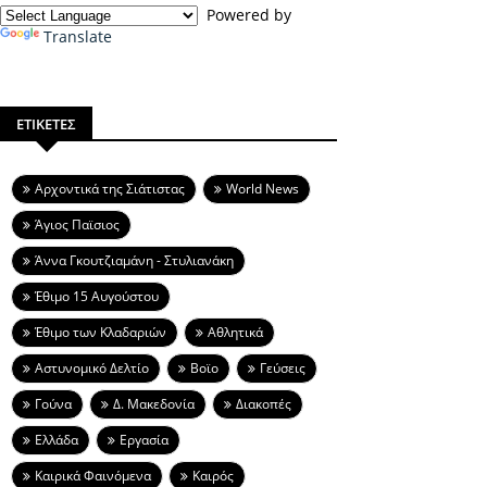
Powered by
Translate
ΕΤΙΚΕΤΕΣ
Aρχοντικά της Σιάτιστας
World News
Άγιος Παϊσιος
Άννα Γκουτζιαμάνη - Στυλιανάκη
Έθιμο 15 Αυγούστου
Έθιμο των Κλαδαριών
Αθλητικά
Αστυνομικό Δελτίο
Βοϊο
Γεύσεις
Γούνα
Δ. Μακεδονία
Διακοπές
Ελλάδα
Εργασία
Καιρικά Φαινόμενα
Καιρός