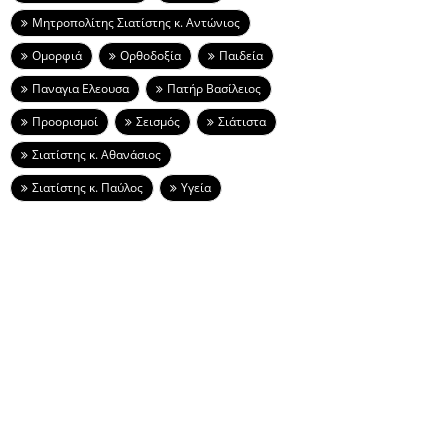
Μητροπολίτης Σιατίστης κ. Αντώνιος
Ομορφιά
Ορθοδοξία
Παιδεία
Παναγια Ελεουσα
Πατήρ Βασίλειος
Προορισμοί
Σεισμός
Σιάτιστα
Σιατίστης κ. Αθανάσιος
Σιατίστης κ. Παύλος
Υγεία