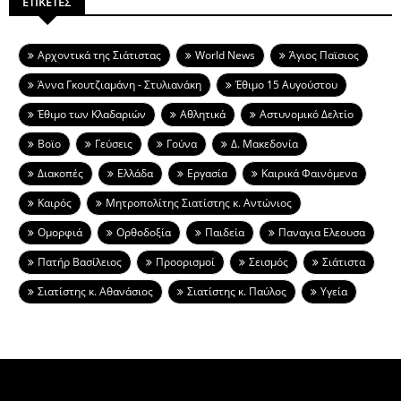
ΕΤΙΚΕΤΕΣ
Aρχοντικά της Σιάτιστας
World News
Άγιος Παϊσιος
Άννα Γκουτζιαμάνη - Στυλιανάκη
Έθιμο 15 Αυγούστου
Έθιμο των Κλαδαριών
Αθλητικά
Αστυνομικό Δελτίο
Βοϊο
Γεύσεις
Γούνα
Δ. Μακεδονία
Διακοπές
Ελλάδα
Εργασία
Καιρικά Φαινόμενα
Καιρός
Μητροπολίτης Σιατίστης κ. Αντώνιος
Ομορφιά
Ορθοδοξία
Παιδεία
Παναγια Ελεουσα
Πατήρ Βασίλειος
Προορισμοί
Σεισμός
Σιάτιστα
Σιατίστης κ. Αθανάσιος
Σιατίστης κ. Παύλος
Υγεία