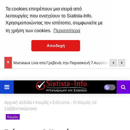
Τα cookies επιτρέπουν μια σειρά από
λειτουργίες που ενισχύουν το Siatista-Info.
Χρησιμοποιώντας τον ιστότοπο, συμφωνείτε με
τη χρήση των cookies.
Περισσότερα
Αποδοχή
Marseaux Live στα Γρεβενά, την Παρασκευή 7 Αυγούστου
Σ
6 Αυγούστου: Mεταμόρφωση του Σωτήρος Xριστού
Ν
Αρχική σελίδα
Καιρός
Σιάτιστα - Ο Καιρός το
Σαββατοκύριακο
Καιρός