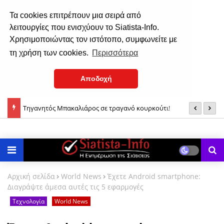
Τα cookies επιτρέπουν μια σειρά από
λειτουργίες που ενισχύουν το Siatista-Info.
Χρησιμοποιώντας τον ιστότοπο, συμφωνείτε με
τη χρήση των cookies.
Περισσότερα
Αποδοχή
Tηγαvητός Mπακαλιάρος σε τραγανό κουρκούτι!
M
Ανακοίνωση ΣΕΕΕΝ για τις απολύσεις στο ορυχείο Νότιο Πεδίο
της ΔΕΗ ΑΕ
Αρχική σελίδα
World News
Έχετε Android smartphone:
Διαγράψτε άμεσα αυτές τις 5 εφαρμογές
Τεχνολογία
World News