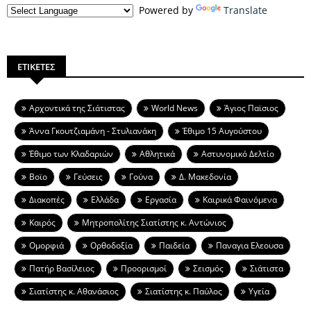
Powered by
Translate
ΕΤΙΚΕΤΕΣ
Aρχοντικά της Σιάτιστας
World News
Άγιος Παϊσιος
Άννα Γκουτζιαμάνη - Στυλιανάκη
Έθιμο 15 Αυγούστου
Έθιμο των Κλαδαριών
Αθλητικά
Αστυνομικό Δελτίο
Βοϊο
Γεύσεις
Γούνα
Δ. Μακεδονία
Διακοπές
Ελλάδα
Εργασία
Καιρικά Φαινόμενα
Καιρός
Μητροπολίτης Σιατίστης κ. Αντώνιος
Ομορφιά
Ορθοδοξία
Παιδεία
Παναγια Ελεουσα
Πατήρ Βασίλειος
Προορισμοί
Σεισμός
Σιάτιστα
Σιατίστης κ. Αθανάσιος
Σιατίστης κ. Παύλος
Υγεία