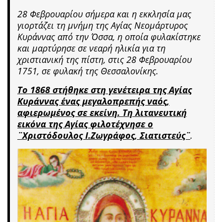
28 Φεβρουαρίου σήμερα και η εκκλησία μας
γιορτάζει τη μνήμη της Αγίας Νεομάρτυρος
Κυράννας από την Όσσα, η οποία φυλακίστηκε
και μαρτύρησε σε νεαρή ηλικία για τη
χριστιανική της πίστη, στις 28 Φεβρουαρίου
1751, σε φυλακή της Θεσσαλονίκης.
Το 1868 στήθηκε στη γενέτειρα της Αγίας
Κυράννας ένας μεγαλοπρεπής ναός,
αφιερωμένος σε εκείνη. Τη λιτανευτική
εικόνα της Αγίας φιλοτέχνησε ο
¨Χριστόδουλος Ι.Ζωγράφος, Σιατιστεύς¨
.