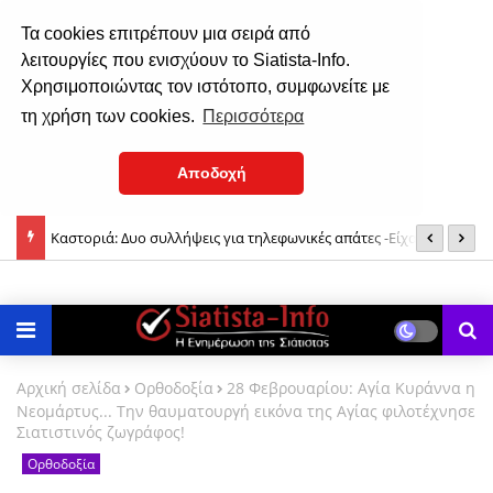
Τα cookies επιτρέπουν μια σειρά από
λειτουργίες που ενισχύουν το Siatista-Info.
Χρησιμοποιώντας τον ιστότοπο, συμφωνείτε με
τη χρήση των cookies.
Περισσότερα
Αποδοχή
 το ρόλο
Με λαμπρότητα γιόρτασε τον Άγιο Νικάνορα η Σιάτιστα (φωτο-
Σ
βίντεο)
Αρχική σελίδα
Ορθοδοξία
28 Φεβρουαρίου: Αγία Κυράννα η
Νεομάρτυς... Την θαυματουργή εικόνα της Αγίας φιλοτέχνησε
Σιατιστινός ζωγράφος!
Ορθοδοξία