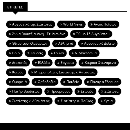
ΕΤΙΚΕΤΕΣ
Aρχοντικά της Σιάτιστας
World News
Άγιος Παϊσιος
Άννα Γκουτζιαμάνη - Στυλιανάκη
Έθιμο 15 Αυγούστου
Έθιμο των Κλαδαριών
Αθλητικά
Αστυνομικό Δελτίο
Βοϊο
Γεύσεις
Γούνα
Δ. Μακεδονία
Διακοπές
Ελλάδα
Εργασία
Καιρικά Φαινόμενα
Καιρός
Μητροπολίτης Σιατίστης κ. Αντώνιος
Ομορφιά
Ορθοδοξία
Παιδεία
Παναγια Ελεουσα
Πατήρ Βασίλειος
Προορισμοί
Σεισμός
Σιάτιστα
Σιατίστης κ. Αθανάσιος
Σιατίστης κ. Παύλος
Υγεία