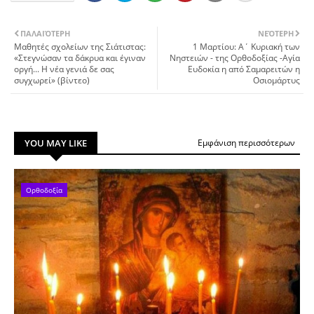
ΠΑΛΑΙΌΤΕΡΗ
ΝΕΌΤΕΡΗ
Μαθητές σχολείων της Σιάτιστας:
1 Μαρτίου: Α΄ Κυριακή των
«Στεγνώσαν τα δάκρυα και έγιναν
Νηστειών - της Ορθοδοξίας -Αγία
οργή... Η νέα γενιά δε σας
Ευδοκία η από Σαμαρειτών η
συγχωρεί» (βίντεο)
Οσιομάρτυς
YOU MAY LIKE
Εμφάνιση περισσότερων
Ορθοδοξία