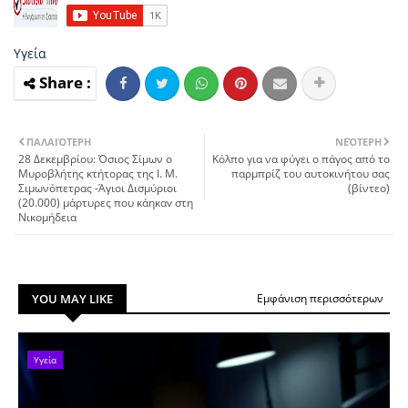
Υγεία
ΠΑΛΑΙΌΤΕΡΗ
ΝΕΌΤΕΡΗ
28 Δεκεμβρίoυ: Όσιος Σίμων ο
Κόλπο για να φύγει ο πάγος από το
Mυροβλήτης κτήτορας της I. M.
παρμπρίζ του αυτοκινήτου σας
Σιμωνόπετρας -Άγιοι Δισμύριoι
(βίντεο)
(20.000) μάρτυρες που κάηκαv στη
Nικομήδεια
YOU MAY LIKE
Εμφάνιση περισσότερων
Υγεία