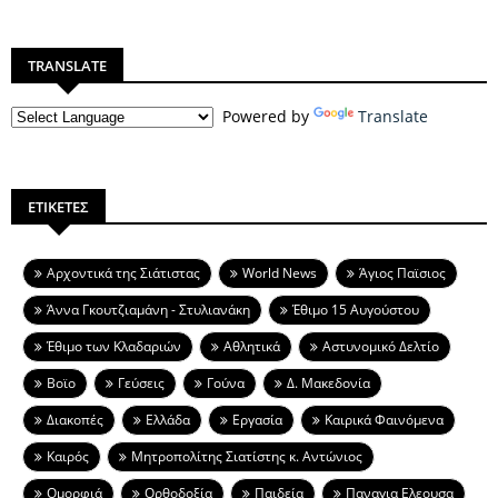
TRANSLATE
Powered by
Translate
ΕΤΙΚΕΤΕΣ
Aρχοντικά της Σιάτιστας
World News
Άγιος Παϊσιος
Άννα Γκουτζιαμάνη - Στυλιανάκη
Έθιμο 15 Αυγούστου
Έθιμο των Κλαδαριών
Αθλητικά
Αστυνομικό Δελτίο
Βοϊο
Γεύσεις
Γούνα
Δ. Μακεδονία
Διακοπές
Ελλάδα
Εργασία
Καιρικά Φαινόμενα
Καιρός
Μητροπολίτης Σιατίστης κ. Αντώνιος
Ομορφιά
Ορθοδοξία
Παιδεία
Παναγια Ελεουσα