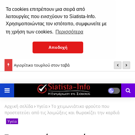
Τα cookies επιτρέπουν μια σειρά από
λειτουργίες που ενισχύουν το Siatista-Info.
Χρησιμοποιώντας τον ιστότοπο, συμφωνείτε με
τη χρήση των cookies.
Περισσότερα
Αποδοχή
Αγιορίτικο τουρλού στον ταβά
Α
Η υπερβολή στη νηστεία και η λαιμαργία έχουν το ίδιο
Λ
αποτέλεσμα
Αρχική σελίδα
Υγεία
Το χειμωνιάτικο φρούτο που
προστατεύει από τις λοιμώξεις και θωρακίζει την καρδιά
Υγεία