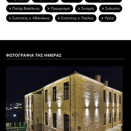
Πατήρ Βασίλειος
Προορισμοί
Σεισμός
Σιάτιστα
Σιατίστης κ. Αθανάσιος
Σιατίστης κ. Παύλος
Υγεία
ΦΩΤΟΓΡΑΦΙΑ ΤΗΣ ΗΜΕΡΑΣ