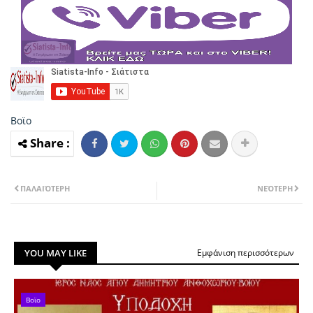
Βοϊο
ΠΑΛΑΙΌΤΕΡΗ
ΝΕΌΤΕΡΗ
YOU MAY LIKE
Εμφάνιση περισσότερων
Βοϊο