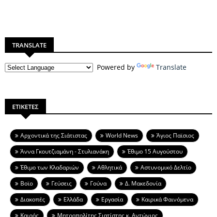
TRANSLATE
Powered by
Translate
ΕΤΙΚΕΤΕΣ
Aρχοντικά της Σιάτιστας
World News
Άγιος Παϊσιος
Άννα Γκουτζιαμάνη - Στυλιανάκη
Έθιμο 15 Αυγούστου
Έθιμο των Κλαδαριών
Αθλητικά
Αστυνομικό Δελτίο
Βοϊο
Γεύσεις
Γούνα
Δ. Μακεδονία
Διακοπές
Ελλάδα
Εργασία
Καιρικά Φαινόμενα
Καιρός
Μητροπολίτης Σιατίστης κ. Αντώνιος