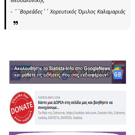
- ΄΄Βορεάδες΄΄ Χορευτικός Όμιλος Καλαμαριάς