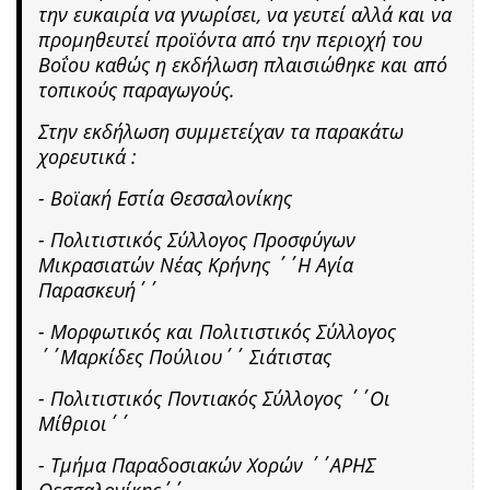
την ευκαιρία να γνωρίσει, να γευτεί αλλά και να
προμηθευτεί προϊόντα από την περιοχή του
Βοΐου καθώς η εκδήλωση πλαισιώθηκε και από
τοπικούς παραγωγούς.
Στην εκδήλωση συμμετείχαν τα παρακάτω
χορευτικά :
- Βοϊακή Εστία Θεσσαλονίκης
- Πολιτιστικός Σύλλογος Προσφύγων
Μικρασιατών Νέας Κρήνης ΄΄Η Αγία
Παρασκευή΄΄
- Μορφωτικός και Πολιτιστικός Σύλλογος
΄΄Μαρκίδες Πούλιου΄΄ Σιάτιστας
- Πολιτιστικός Ποντιακός Σύλλογος ΄΄Οι
Μίθριοι΄΄
- Τμήμα Παραδοσιακών Χορών ΄΄ΑΡΗΣ
Θεσσαλονίκης΄΄