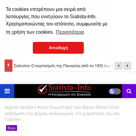
Τα cookies επιτρέπουν μια σειρά από
λειτουργίες που ενισχύουν το Siatista-Info.
Χρησιμοποιώντας τον ιστότοπο, συμφωνείτε με
τη χρήση των cookies.
Περισσότερα
Αποδοχή
Σιάτιστα: Ο εορτασμός της Παναγίας από το 1935 έως το 1937!
Σ
Δημόσια Βιβλιοθήκη: Γιορτή λήξης «Το βιβλίο θησαυρός» (φωτο)
2
Αρχική σελίδα
Βοϊο
Συμμετοχή του Δήμου Βοΐου στην
εκδήλωση του Δήμου Καλαμαριάς «Το χοροστάσι του Αη
Γιάννη»
Βοϊο