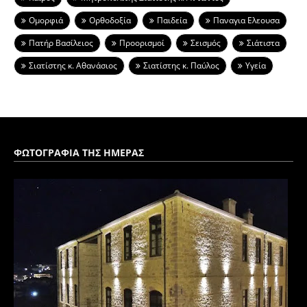
Ομορφιά
Ορθοδοξία
Παιδεία
Παναγια Ελεουσα
Πατήρ Βασίλειος
Προορισμοί
Σεισμός
Σιάτιστα
Σιατίστης κ. Αθανάσιος
Σιατίστης κ. Παύλος
Υγεία
ΦΩΤΟΓΡΑΦΙΑ ΤΗΣ ΗΜΕΡΑΣ