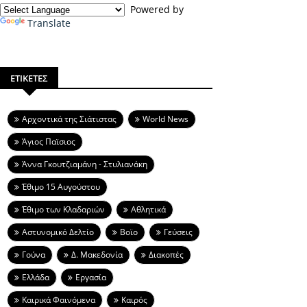
Powered by
Translate
ΕΤΙΚΕΤΕΣ
Aρχοντικά της Σιάτιστας
World News
Άγιος Παϊσιος
Άννα Γκουτζιαμάνη - Στυλιανάκη
Έθιμο 15 Αυγούστου
Έθιμο των Κλαδαριών
Αθλητικά
Αστυνομικό Δελτίο
Βοϊο
Γεύσεις
Γούνα
Δ. Μακεδονία
Διακοπές
Ελλάδα
Εργασία
Καιρικά Φαινόμενα
Καιρός