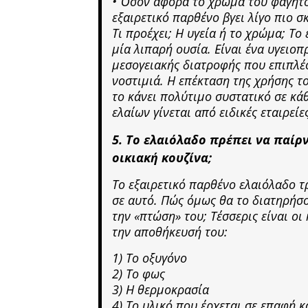
• Όσον αφορά το χρώμα του φαγητο
εξαιρετικό παρθένο βγει λίγο πιο 
Τι προέχει; Η υγεία ή το χρώμα; Το
μία λιπαρή ουσία. Είναι ένα υγειοπ
μεσογειακής διατροφής που επιπλέ
νοστιμιά. Η επέκταση της χρήσης τ
το κάνει πολύτιμο συστατικό σε κ
ελαίων γίνεται από ειδικές εταιρείε
5. Το ελαιόλαδο πρέπει να παίρν
οικιακή κουζίνα;
Το εξαιρετικό παρθένο ελαιόλαδο τ
σε αυτό. Πώς όμως θα το διατηρή
την «πτώση» του; Τέσσερις είναι ο
την αποθήκευσή του:
1) Το οξυγόνο
2) Το φως
3) Η θερμοκρασία
4) Το υλικό που έρχεται σε επαφή 