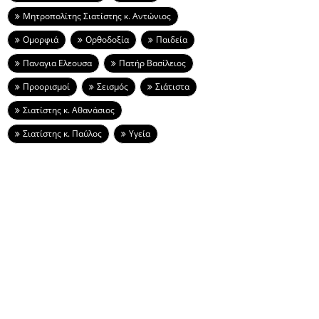
Μητροπολίτης Σιατίστης κ. Αντώνιος
Ομορφιά
Ορθοδοξία
Παιδεία
Παναγια Ελεουσα
Πατήρ Βασίλειος
Προορισμοί
Σεισμός
Σιάτιστα
Σιατίστης κ. Αθανάσιος
Σιατίστης κ. Παύλος
Υγεία