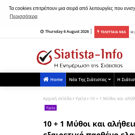
Τα cookies επιτρέπουν μια σειρά από λειτουργίες που ενισ
Περισσότερα
Thursday 6 August 2026
«Εμείς το μάθημα το ξέρουμε, εκείνοι που δεν το ξέρουν θα χάσουν...»
Η 
ΤΕΛΕΥΤΑΙΑ ΝΕΑ
Home
Νέα Της Σιάτιστας
Η Σιάτι
Αρχική σελίδα
Υγεία
10 + 1 Μύθοι και αλήθ
Υγεία
10 + 1 Μύθοι και αλήθει
εξαιρετικό παρθένο ελα