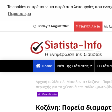
Τα cookies επιτρέπουν μια σειρά από λειτουργίες που ενισ
Περισσότερα
Με λα
Friday 7 August 2026
ΤΕΛΕΥΤΑΙΑ ΝΕΑ
Σιάτι
Home
Νέα Της Σιάτιστας
Η Σιάτι
Αρχική σελίδα
Δ. Μακεδονία
Κοζάνη: Πορεί
περιοχής για τα χθεσινά επεισόδια (φωτο-βίν
Δ. Μακεδονία
Κοζάνη: Πορεία διαμαρτ