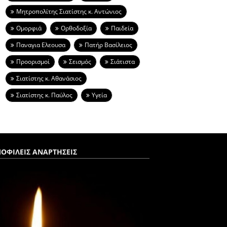
Μητροπολίτης Σιατίστης κ. Αντώνιος
Ομορφιά
Ορθοδοξία
Παιδεία
Παναγια Ελεουσα
Πατήρ Βασίλειος
Προορισμοί
Σεισμός
Σιάτιστα
Σιατίστης κ. Αθανάσιος
Σιατίστης κ. Παύλος
Υγεία
ΟΦΙΛΕΙΣ ΑΝΑΡΤΗΣΕΙΣ