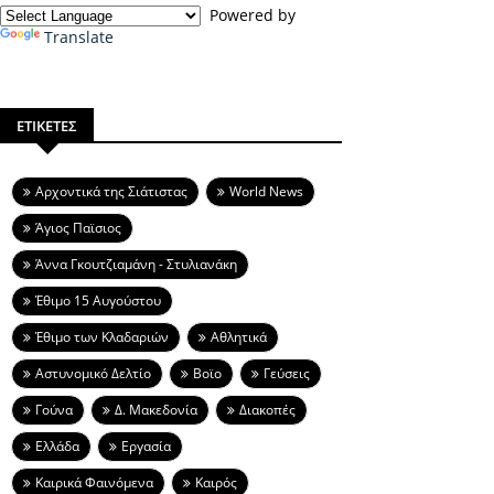
Powered by
Translate
ΕΤΙΚΕΤΕΣ
Aρχοντικά της Σιάτιστας
World News
Άγιος Παϊσιος
Άννα Γκουτζιαμάνη - Στυλιανάκη
Έθιμο 15 Αυγούστου
Έθιμο των Κλαδαριών
Αθλητικά
Αστυνομικό Δελτίο
Βοϊο
Γεύσεις
Γούνα
Δ. Μακεδονία
Διακοπές
Ελλάδα
Εργασία
Καιρικά Φαινόμενα
Καιρός