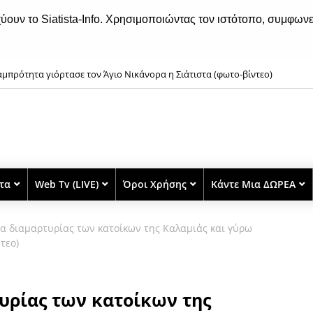
χύουν το Siatista-Info. Χρησιμοποιώντας τον ιστότοπο, συμφωνε
μπρότητα γιόρτασε τον Άγιο Νικάνορα η Σιάτιστα (φωτο-βίντεο)
στα: O καιρός το Σαββατοκύριακο, 8 και 9 Αυγούστου 2026
στα
Web Tv (LIVE)
Όροι Χρήσης
Κάντε Μια ΔΩΡΕΑ
α διαμαρτυρίας των κατοίκων της Καλαμιάς και γύρω
τεο)
υρίας των κατοίκων της