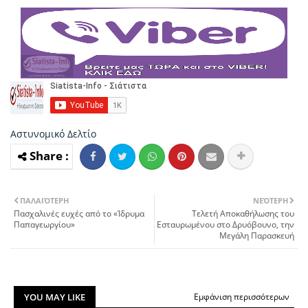
Αστυνομικό Δελτίο
ΠΑΛΑΙΌΤΕΡΗ
ΝΕΌΤΕΡΗ
Πασχαλινές ευχές από το «Ίδρυμα
Τελετή Αποκαθήλωσης του
Παπαγεωργίου»
Εσταυρωμένου στο Δρυόβουνo, την
Μεγάλη Παρασκευή
YOU MAY LIKE
Εμφάνιση περισσότερων