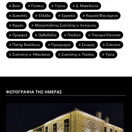
Βοϊο
Γεύσεις
Γούνα
Δ. Μακεδονία
Διακοπές
Ελλάδα
Εργασία
Καιρικά Φαινόμενα
Καιρός
Μητροπολίτης Σιατίστης κ. Αντώνιος
Ομορφιά
Ορθοδοξία
Παιδεία
Παναγια Ελεουσα
Πατήρ Βασίλειος
Προορισμοί
Σεισμός
Σιάτιστα
Σιατίστης κ. Αθανάσιος
Σιατίστης κ. Παύλος
Υγεία
ΦΩΤΟΓΡΑΦΙΑ ΤΗΣ ΗΜΕΡΑΣ