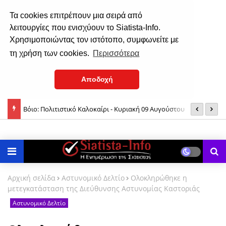
Τα cookies επιτρέπουν μια σειρά από
λειτουργίες που ενισχύουν το Siatista-Info.
Χρησιμοποιώντας τον ιστότοπο, συμφωνείτε με
τη χρήση των cookies.
Περισσότερα
Αποδοχή
αναγία;
Βόιο: Πολιτιστικό Καλοκαίρι - Κυριακή 09 Αυγούστου
Π
1
Αρχική σελίδα
Αστυνομικό Δελτίο
Ολοκληρώθηκε η
μετεγκατάσταση της Διεύθυνσης Αστυνομίας Καστοριάς
Αστυνομικό Δελτίο