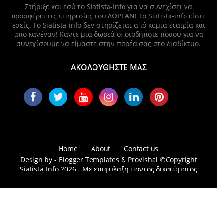
Στήριξε και εσύ το Siatista-Info για να συνεχίσει να
προσφέρει τις υπηρεσίες του ΔΩΡΕΑΝ! Το Siatista-info είστε
εσείς. Το Siatista-info δεν στηρίζεται από καμιά εταιρία και
από κανέναν! Κάντε μια δωρεά οποιοδήποτε ποσού για να
συνεχίσουμε να είμαστε στην παρέα σας στο διαδίκτυο.
ΑΚΟΛΟΥΘΗΣΤΕ ΜΑΣ
Home
About
Contact us
Design by -
Blogger Templates
&
ProVishal
©Copyright
Siatista-Info 2026 - Με επιφύλαξη παντός δικαιώματος