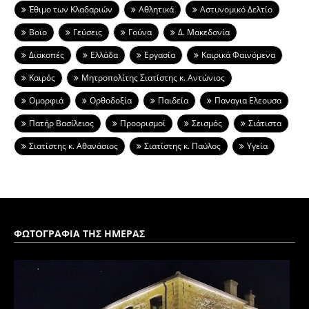
Έθιμο των Κλαδαριών
Αθλητικά
Αστυνομικό Δελτίο
Βοϊο
Γεύσεις
Γούνα
Δ. Μακεδονία
Διακοπές
Ελλάδα
Εργασία
Καιρικά Φαινόμενα
Καιρός
Μητροπολίτης Σιατίστης κ. Αντώνιος
Ομορφιά
Ορθοδοξία
Παιδεία
Παναγια Ελεουσα
Πατήρ Βασίλειος
Προορισμοί
Σεισμός
Σιάτιστα
Σιατίστης κ. Αθανάσιος
Σιατίστης κ. Παύλος
Υγεία
ΦΩΤΟΓΡΑΦΙΑ ΤΗΣ ΗΜΕΡΑΣ