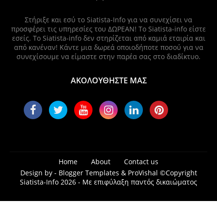
Στήριξε και εσύ το Siatista-Info για να συνεχίσει να
προσφέρει τις υπηρεσίες του ΔΩΡΕΑΝ! Το Siatista-info είστε
εσείς. Το Siatista-info δεν στηρίζεται από καμιά εταιρία και
από κανέναν! Κάντε μια δωρεά οποιοδήποτε ποσού για να
συνεχίσουμε να είμαστε στην παρέα σας στο διαδίκτυο.
ΑΚΟΛΟΥΘΗΣΤΕ ΜΑΣ
Home
About
Contact us
Design by -
Blogger Templates
&
ProVishal
©Copyright
Siatista-Info 2026 - Με επιφύλαξη παντός δικαιώματος