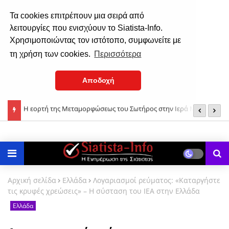
Τα cookies επιτρέπουν μια σειρά από
λειτουργίες που ενισχύουν το Siatista-Info.
Χρησιμοποιώντας τον ιστότοπο, συμφωνείτε με
τη χρήση των cookies.
Περισσότερα
Αποδοχή
ονή
Μεταμόρφωση του Σωτήρος: Γιατί ευλογούνται τα σταφύλια;
Τ
δ
Αρχική σελίδα
Ελλάδα
Λογαριασμοί ρεύματος: «Καταργήστε
τις κρυφές χρεώσεις» – Η σύσταση του ΙΕΑ στην Ελλάδα
Ελλάδα