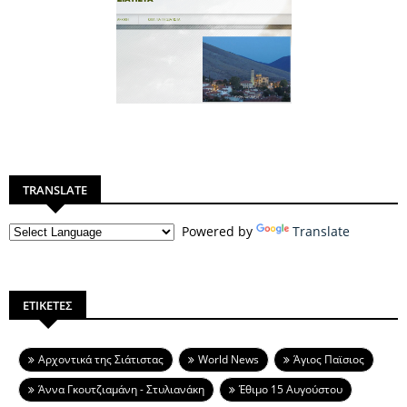
TRANSLATE
Powered by
Translate
ΕΤΙΚΕΤΕΣ
Aρχοντικά της Σιάτιστας
World News
Άγιος Παϊσιος
Άννα Γκουτζιαμάνη - Στυλιανάκη
Έθιμο 15 Αυγούστου