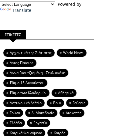
Powered by
Translate
ΕΤΙΚΕΤΕΣ
Aρχοντικά της Σιάτιστας
World News
Άγιος Παϊσιος
Άννα Γκουτζιαμάνη - Στυλιανάκη
Έθιμο 15 Αυγούστου
Έθιμο των Κλαδαριών
Αθλητικά
Αστυνομικό Δελτίο
Βοϊο
Γεύσεις
Γούνα
Δ. Μακεδονία
Διακοπές
Ελλάδα
Εργασία
Καιρικά Φαινόμενα
Καιρός