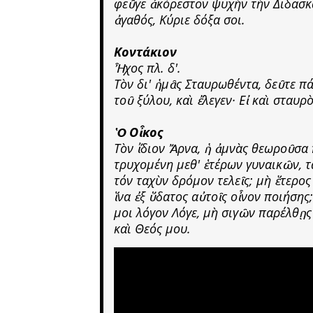
φεῦγε ἀκόρεστον ψυχὴν τὴν Διδασκ
ἀγαθός, Κύριε δόξα σοι.
Κοντάκιον
Ἦχος πλ. δ'.
Τὸν δι' ἡμᾶς Σταυρωθέντα, δεῦτε π
τοῦ ξύλου, καὶ ἔλεγεν· Εἰ καὶ σταυρ
Ὁ Οἶκος
Τὸν ἴδιον Ἄρνα, ἡ ἀμνὰς θεωροῦσα
τρυχομένη μεθ' ἑτέρων γυναικῶν, τ
τόν ταχὺν δρόμον τελεῖς; μὴ ἕτερος
ἵνα ἐξ ὕδατος αὐτοῖς οἶνον ποιήσης
μοι λόγον Λόγε, μὴ σιγῶν παρέλθῃς 
καὶ Θεός μου.