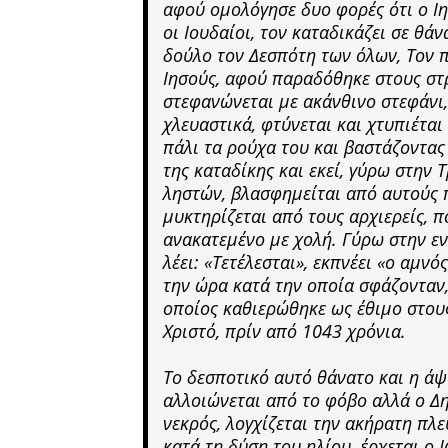
αφού ομολόγησε δυο φορές ότι ο Ιη
οι Ιουδαίοι, τον καταδικάζει σε θά
δούλο τον Δεσπότη των όλων, Τον π
Ιησούς, αφού παραδόθηκε στους στρ
στεφανώνεται με ακάνθινο στεφάνι,
χλευαστικά, φτύνεται και χτυπιέτα
πάλι τα ρούχα του και βαστάζοντας
της καταδίκης και εκεί, γύρω στην
ληστών, βλασφημείται από αυτούς π
μυκτηρίζεται από τους αρχιερείς, π
ανακατεμένο με χολή. Γύρω στην ε
λέει: «Τετέλεσται», εκπνέει «ο αμν
την ώρα κατά την οποία σφάζονταν,
οποίος καθιερώθηκε ως έθιμο στου
Χριστό, πρίν από 1043 χρόνια.
Το δεσποτικό αυτό θάνατο και η άψυ
αλλοιώνεται από το φόβο αλλά ο Δη
νεκρός, λογχίζεται την ακήρατη πλευ
κατά τη δύση του ηλίου, έρχεται ο