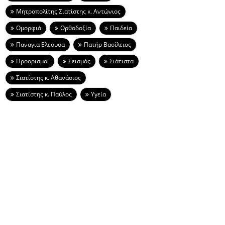
Μητροπολίτης Σιατίστης κ. Αντώνιος
Ομορφιά
Ορθοδοξία
Παιδεία
Παναγια Ελεουσα
Πατήρ Βασίλειος
Προορισμοί
Σεισμός
Σιάτιστα
Σιατίστης κ. Αθανάσιος
Σιατίστης κ. Παύλος
Υγεία