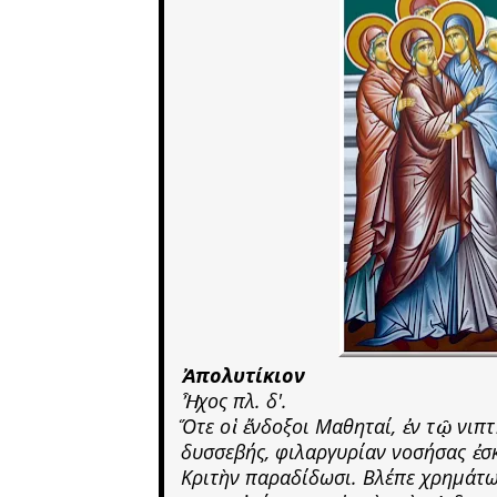
Ἀπολυτίκιον
Ἦχος πλ. δ'.
Ὅτε οἱ ἔνδοξοι Μαθηταί, ἐν τῷ νιπτ
δυσσεβής, φιλαργυρίαν νοσήσας ἐσκο
Κριτὴν παραδίδωσι. Βλέπε χρημάτω