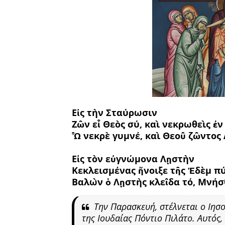
Εἰς τὴν Σταύρωσιν
Ζῶν εἶ Θεὸς σύ, καὶ νεκρωθεὶς ἐν
Ὦ νεκρὲ γυμνέ, καὶ Θεοῦ ζῶντος 
Εἰς τὸν εὐγνώμονα Λῃστὴν
Κεκλεισμένας ἤνοιξε τῆς Ἐδὲμ π
Βαλὼν ὁ Λῃστὴς κλεῖδα τό, Μνήσ
Την Παρασκευή, στέλνεται ο Ιησ
της Ιουδαίας Πόντιο Πιλάτο. Αυτός