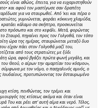
σούς είναι αθώος, έπειτα, για να ευχαριστηθούν
νατο• και αφού τον μαστίγωσε σαν δραπέτη
αρέδωσε για να σταυρωθεί. Από ’κει και πέρα ο
ατιώτες, γυμνώνεται, φοράει κόκκινη χλαμύδα,
 κρατάει κάλαμο σα σκήπτρο, προσκυνείται
ι στο πρόσωπο και στο κεφάλι. Μετά, φορώντας
 το Σταυρό, πηγαίνει προς τον Γολγοθά, τον τόπο
 Τρίτη ώρα της ημέρας, σταυρώνεται μεταξύ δυο
ου είχαν πάει στον Γολγοθά μαζί του,
οτίζεται από τους στρατιώτες με ξύδι
νάτη ώρα, αφού βγάζει πρώτα φωνή μεγάλη, και
ός του Θεού, ο αίρων την αμαρτίαν του κόσμου»,
 σύμφωνα με τον νόμο, ο πασχαλινός αμνός, ο
ς Ιουδαίους, προτυπώνοντας τον Εσταυρωμένο
χη κτίση, πενθώντας, τον τρέμει και
μιουργός της κτίσεως ακόμα και όταν είναι
ρά Του και ρέει απ’ αυτή αίμα και νερό. Τέλος,
 Ιωσήφ από Αριμαθείας και ο Νικόδημος μαζί με