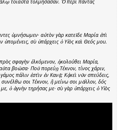
άλῳ τοιαῦτα τολμήσασαν. Ὁ περὶ πάντας
άντες ὑμνήσωμεν· αὐτὸν γὰρ κατεῖδε Μαρία ἐπὶ
ὸν ὑπομένεις, σὺ ὑπάρχεις ὁ Υἱὸς καὶ Θεός μου.
 πρὸς σφαγὴν ἑλκόμενον, ἠκολούθει Μαρία,
αῦτα βοῶσα· Ποῦ πορεύῃ Τέκνον, τίνος χάριν,
 γάμος πάλιν ἐστὶν ἐν Κανᾷ; Κᾀκεὶ νῦν σπεύδεις,
; συνέλθω σοι Τέκνον, ἢ μείνω σοι μᾶλλον, δός
με, ὁ ἁγνὴν τηρήσας με· σὺ γὰρ ὑπάρχεις ὁ Υἱὸς