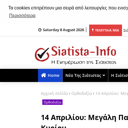
Τα cookies επιτρέπουν μια σειρά από λειτουργίες που ενισ
Περισσότερα
Saturday 8 August 2026
ιορτή λήξης «Το βιβλίο θησαυρός» (φωτο)
Σι
ΤΕΛΕΥΤΑΙΑ ΝΕΑ
Home
Νέα Της Σιάτιστας
Η Σιάτι
Αρχική σελίδα
Ορθοδοξία
14 Απριλίου: Με
Ορθοδοξία
14 Απριλίου: Μεγάλη Πα
Κυρίου