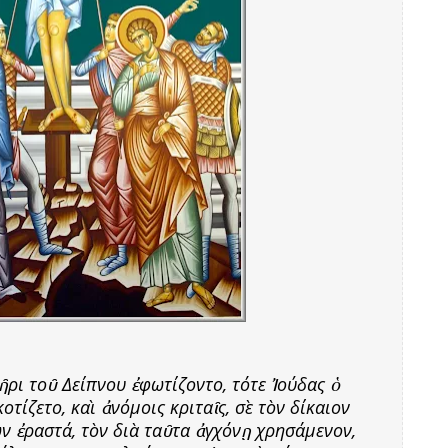
ῆρι τοῦ Δείπνου ἐφωτίζοντο, τότε Ἰούδας ὁ
τίζετο, καὶ ἀνόμοις κριταῖς, σὲ τὸν δίκαιον
ν ἐραστά, τὸν διὰ ταῦτα ἀγχόνῃ χρησάμενον,