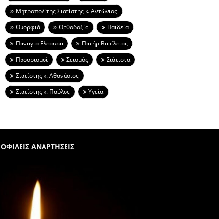
Μητροπολίτης Σιατίστης κ. Αντώνιος
Ομορφιά
Ορθοδοξία
Παιδεία
Παναγια Ελεουσα
Πατήρ Βασίλειος
Προορισμοί
Σεισμός
Σιάτιστα
Σιατίστης κ. Αθανάσιος
Σιατίστης κ. Παύλος
Υγεία
ΟΦΙΛΕΙΣ ΑΝΑΡΤΗΣΕΙΣ