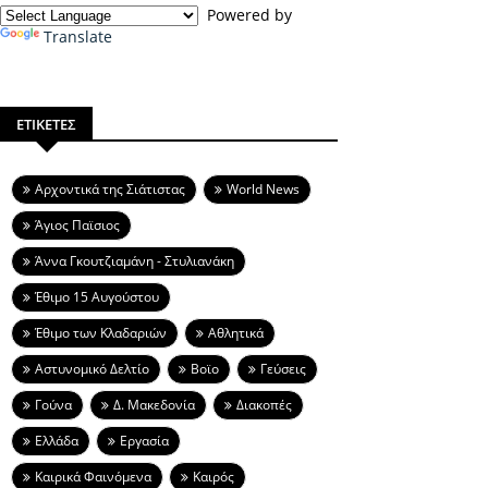
Powered by
Translate
ΕΤΙΚΕΤΕΣ
Aρχοντικά της Σιάτιστας
World News
Άγιος Παϊσιος
Άννα Γκουτζιαμάνη - Στυλιανάκη
Έθιμο 15 Αυγούστου
Έθιμο των Κλαδαριών
Αθλητικά
Αστυνομικό Δελτίο
Βοϊο
Γεύσεις
Γούνα
Δ. Μακεδονία
Διακοπές
Ελλάδα
Εργασία
Καιρικά Φαινόμενα
Καιρός