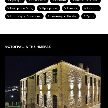
Ομορφιά
Ορθοδοξία
Παιδεία
Παναγια Ελεουσα
Πατήρ Βασίλειος
Προορισμοί
Σεισμός
Σιάτιστα
Σιατίστης κ. Αθανάσιος
Σιατίστης κ. Παύλος
Υγεία
ΦΩΤΟΓΡΑΦΙΑ ΤΗΣ ΗΜΕΡΑΣ