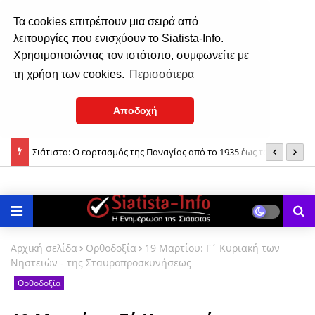
Τα cookies επιτρέπουν μια σειρά από
λειτουργίες που ενισχύουν το Siatista-Info.
Χρησιμοποιώντας τον ιστότοπο, συμφωνείτε με
τη χρήση των cookies.
Περισσότερα
Αποδοχή
της
Σιάτιστα: Ο εορτασμός της Παναγίας από το 1935 έως το 1937!
Δ
Αρχική σελίδα
Ορθοδοξία
19 Μαρτίου: Γ΄ Κυριακή των
Νηστειών - της Σταυροπροσκυνήσεως
Ορθοδοξία