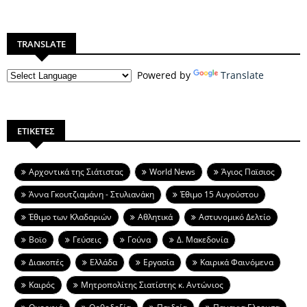
TRANSLATE
Powered by
Translate
ΕΤΙΚΕΤΕΣ
Aρχοντικά της Σιάτιστας
World News
Άγιος Παϊσιος
Άννα Γκουτζιαμάνη - Στυλιανάκη
Έθιμο 15 Αυγούστου
Έθιμο των Κλαδαριών
Αθλητικά
Αστυνομικό Δελτίο
Βοϊο
Γεύσεις
Γούνα
Δ. Μακεδονία
Διακοπές
Ελλάδα
Εργασία
Καιρικά Φαινόμενα
Καιρός
Μητροπολίτης Σιατίστης κ. Αντώνιος