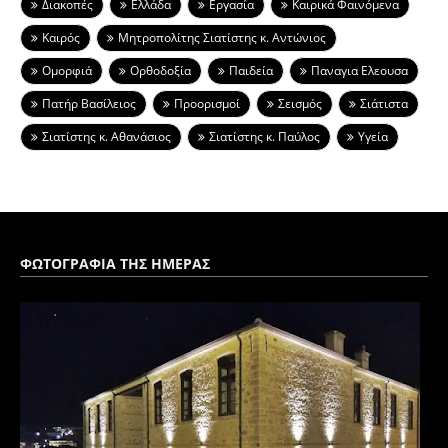
Διακοπές
Ελλάδα
Εργασία
Καιρικά Φαινόμενα
Καιρός
Μητροπολίτης Σιατίστης κ. Αντώνιος
Ομορφιά
Ορθοδοξία
Παιδεία
Παναγια Ελεουσα
Πατήρ Βασίλειος
Προορισμοί
Σεισμός
Σιάτιστα
Σιατίστης κ. Αθανάσιος
Σιατίστης κ. Παύλος
Υγεία
ΦΩΤΟΓΡΑΦΙΑ ΤΗΣ ΗΜΕΡΑΣ