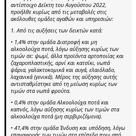
αντίστοιχο Δείκτη του Αυγούστου 2022,
προήλθε κυρίως από τις μεταβολές στις
ακόλουθες ομάδες αγαθών και υπηρεσιών:
1. Από τις αυξήσεις των δεικτών κατά:
• 1,4% στην ομάδα Διατροφή και μη
αλκοολούχα ποτά, λόγω αύξησης κυρίως των
τιμών σε: ψωμί, άλλα προϊόντα αρτοποιίας και
ζαχαροπλαστικής, αρνί και κατσίκι, νωπά
ψάρια, γαλακτοκομικά και αυγά, ελαιόλαδο,
λαχανικά (γενικά). Μέρος της αύξησης αυτής
αντισταθμίστηκε από τη μείωση κυρίως των
τιμών στα νωπά φρούτα.
• 0,4% στην ομάδα Αλκοολούχα ποτά και
καπνός, λόγω αύξησης κυρίως των τιμών στα
αλκοολούχα ποτά (μη σερβιριζόμενα).
• 41,4% στην ομάδα Ένδυση και υπόδηση, λόγω
επαναφοράς των τιμών στα επίπεδα πριν από