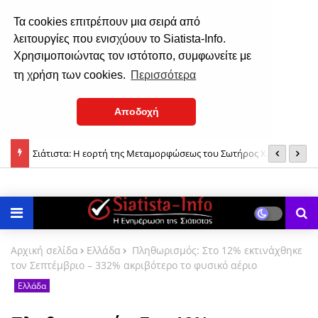
Τα cookies επιτρέπουν μια σειρά από
λειτουργίες που ενισχύουν το Siatista-Info.
Χρησιμοποιώντας τον ιστότοπο, συμφωνείτε με
τη χρήση των cookies.
Περισσότερα
Αποδοχή
 του
Σιάτιστα: Η εορτή της Μεταμορφώσεως του Σωτήρος Χριστού
(
(φωτο)
δ
Αρχική σελίδα
Ελλάδα
Πληθωρισμός: Στο 12% εκτινάχθηκε
τον Σεπτέμβριο – 332% ακριβότερο το φυσικό αέριο
Ελλάδα