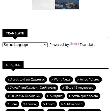
TRANSLATE
Powered by
Translate
ΕΤΙΚΕΤΕΣ
Aρχοντικά της Σιάτιστας
World News
Άγιος Παϊσιος
Άννα Γκουτζιαμάνη - Στυλιανάκη
Έθιμο 15 Αυγούστου
Έθιμο των Κλαδαριών
Αθλητικά
Αστυνομικό Δελτίο
Βοϊο
Γεύσεις
Γούνα
Δ. Μακεδονία