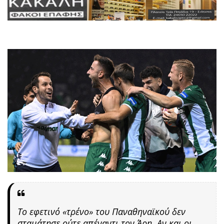
Το εφετινό «τρένο» του Παναθηναϊκού δεν
σταμάτησε ούτε απέναντι τον Άρη. Αν και οι