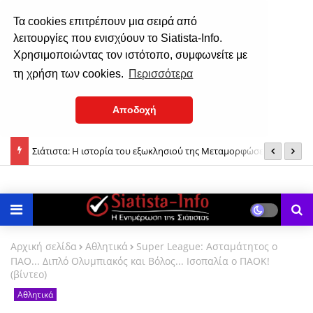
Τα cookies επιτρέπουν μια σειρά από
λειτουργίες που ενισχύουν το Siatista-Info.
Χρησιμοποιώντας τον ιστότοπο, συμφωνείτε με
τη χρήση των cookies.
Περισσότερα
Αποδοχή
Σιάτιστα: Η ιστορία του εξωκλησιού της Μεταμορφώσεως του
(
Σιάτιστα: Η εορτή της Μεταμορφώσεως του Σωτήρος Χριστού
Σωτήρος Χριστού (ηχητικό)
δ
(φωτο)
Αρχική σελίδα
Αθλητικά
Super League: Ασταμάτητος ο
ΠΑΟ... Διπλό Ολυμπιακός και Βόλος... Ισοπαλία ο ΠΑΟΚ!
(βίντεο)
Αθλητικά