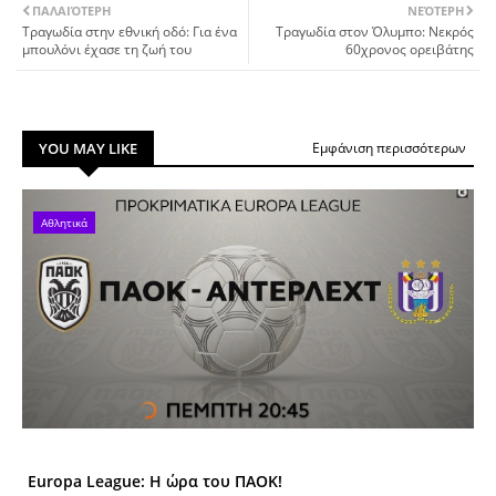
ΠΑΛΑΙΌΤΕΡΗ
ΝΕΌΤΕΡΗ
Τραγωδία στην εθνική οδό: Για ένα
Τραγωδία στον Όλυμπο: Νεκρός
μπουλόνι έχασε τη ζωή του
60χρονος ορειβάτης
YOU MAY LIKE
Εμφάνιση περισσότερων
Αθλητικά
Europa League: Η ώρα του ΠΑΟΚ!