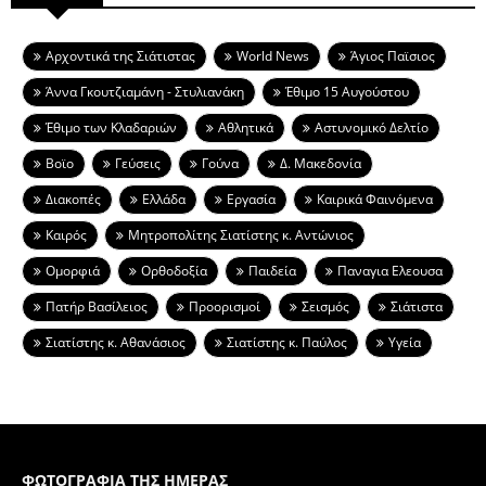
Aρχοντικά της Σιάτιστας
World News
Άγιος Παϊσιος
Άννα Γκουτζιαμάνη - Στυλιανάκη
Έθιμο 15 Αυγούστου
Έθιμο των Κλαδαριών
Αθλητικά
Αστυνομικό Δελτίο
Βοϊο
Γεύσεις
Γούνα
Δ. Μακεδονία
Διακοπές
Ελλάδα
Εργασία
Καιρικά Φαινόμενα
Καιρός
Μητροπολίτης Σιατίστης κ. Αντώνιος
Ομορφιά
Ορθοδοξία
Παιδεία
Παναγια Ελεουσα
Πατήρ Βασίλειος
Προορισμοί
Σεισμός
Σιάτιστα
Σιατίστης κ. Αθανάσιος
Σιατίστης κ. Παύλος
Υγεία
ΦΩΤΟΓΡΑΦΙΑ ΤΗΣ ΗΜΕΡΑΣ