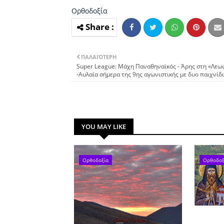
Ορθοδοξία
ΠΑΛΑΙΌΤΕΡΗ
Super League: Μάχη Παναθηναϊκός - Άρης στη «Λε
-Αυλαία σήμερα της 9ης αγωνιστικής με δυο παιχνίδι
YOU MAY LIKE
Ορθοδοξία
Ορθοδοξ