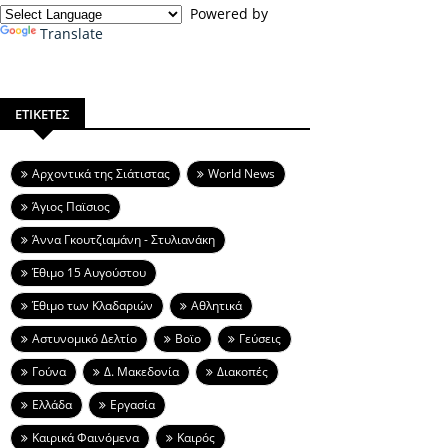
Powered by
Translate
ΕΤΙΚΕΤΕΣ
Aρχοντικά της Σιάτιστας
World News
Άγιος Παϊσιος
Άννα Γκουτζιαμάνη - Στυλιανάκη
Έθιμο 15 Αυγούστου
Έθιμο των Κλαδαριών
Αθλητικά
Αστυνομικό Δελτίο
Βοϊο
Γεύσεις
Γούνα
Δ. Μακεδονία
Διακοπές
Ελλάδα
Εργασία
Καιρικά Φαινόμενα
Καιρός