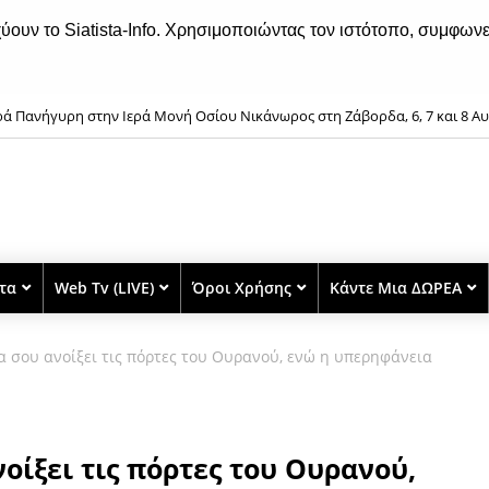
χύουν το Siatista-Info. Χρησιμοποιώντας τον ιστότοπο, συμφωνε
ρά Πανήγυρη στην Ιερά Μονή Οσίου Νικάνωρος στη Ζάβορδα, 6, 7 και 8 Α
στα
Web Tv (LIVE)
Όροι Χρήσης
Κάντε Μια ΔΩΡΕΑ
 σου ανοίξει τις πόρτες του Ουρανού, ενώ η υπερηφάνεια
οίξει τις πόρτες του Ουρανού,