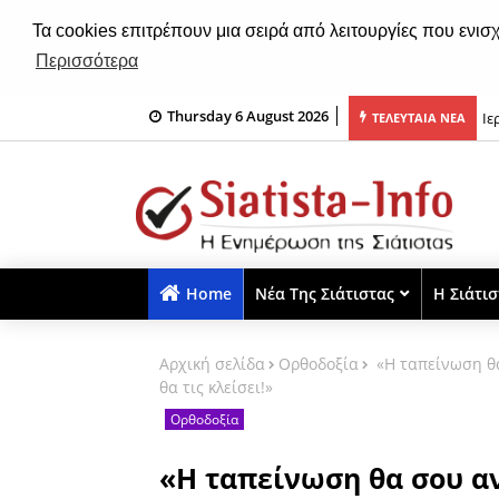
Τα cookies επιτρέπουν μια σειρά από λειτουργίες που ενισ
Περισσότερα
Thursday 6 August 2026
εις για 8.000 θέσεις εργασίας για ανέργους άνω των 55 ετών
Ιε
ΤΕΛΕΥΤΑΙΑ ΝΕΑ
Home
Νέα Της Σιάτιστας
Η Σιάτι
Αρχική σελίδα
Ορθοδοξία
«Η ταπείνωση θα
θα τις κλείσει!»
Ορθοδοξία
«Η ταπείνωση θα σου αν