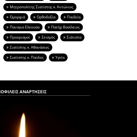
Μητροπολίτης Σιατίστης κ. Αντώνιος
Ομορφιά
Ορθοδοξία
Παιδεία
Παναγια Ελεουσα
Πατήρ Βασίλειος
Προορισμοί
Σεισμός
Σιάτιστα
Σιατίστης κ. Αθανάσιος
Σιατίστης κ. Παύλος
Υγεία
ΟΦΙΛΕΙΣ ΑΝΑΡΤΗΣΕΙΣ