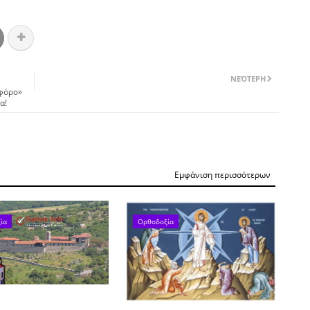
ΝΕΌΤΕΡΗ
ωφόρο»
α!
Εμφάνιση περισσότερων
ία
Ορθοδοξία