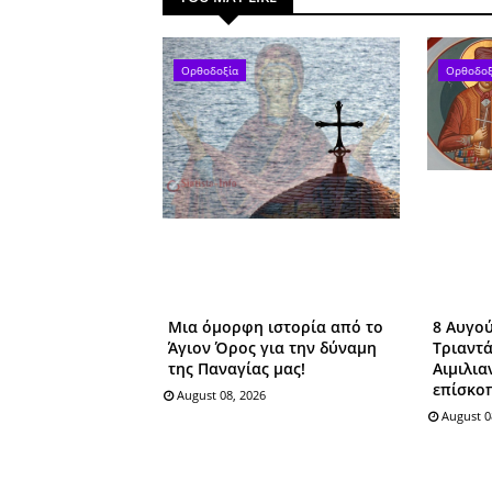
Ορθοδοξία
Ορθοδοξ
Μια όμορφη ιστορία από το
8 Αυγού
Άγιον Όρος για την δύναμη
Tριαντ
της Παναγίας μας!
Αιμιλια
επίσκο
August 08, 2026
August 0