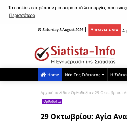
Τα cookies επιτρέπουν μια σειρά από λειτουργίες που ενισ
Περισσότερα
Saturday 8 August 2026
της Παναγίας από το 1935 έως το 1937!
Δη
ΤΕΛΕΥΤΑΙΑ ΝΕΑ
Home
Νέα Της Σιάτιστας
Η Σιάτι
Αρχική σελίδα
Ορθοδοξία
29 Οκτωβρίου: Α
Ορθοδοξία
29 Οκτωβρίου: Αγία Ανα