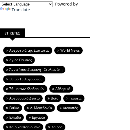
Powered by
Translate
ΕΤΙΚΕΤΕΣ
Aρχοντικά της Σιάτιστας
World News
Άγιος Παϊσιος
Άννα Γκουτζιαμάνη - Στυλιανάκη
Έθιμο 15 Αυγούστου
Έθιμο των Κλαδαριών
Αθλητικά
Αστυνομικό Δελτίο
Βοϊο
Γεύσεις
Γούνα
Δ. Μακεδονία
Διακοπές
Ελλάδα
Εργασία
Καιρικά Φαινόμενα
Καιρός