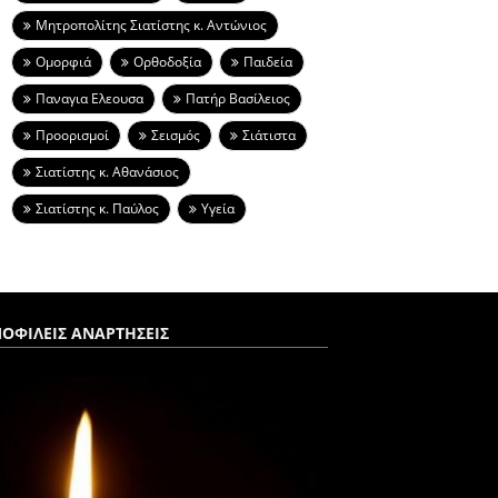
Μητροπολίτης Σιατίστης κ. Αντώνιος
Ομορφιά
Ορθοδοξία
Παιδεία
Παναγια Ελεουσα
Πατήρ Βασίλειος
Προορισμοί
Σεισμός
Σιάτιστα
Σιατίστης κ. Αθανάσιος
Σιατίστης κ. Παύλος
Υγεία
ΟΦΙΛΕΙΣ ΑΝΑΡΤΗΣΕΙΣ