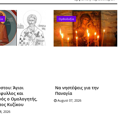
ία
Ορθοδοξία
στου: Άγιοι
Να νηστέψεις για την
άφυλλος και
Παναγία
νός ο Ομολογητής,
August 07, 2026
πος Κυζίκου
8, 2026