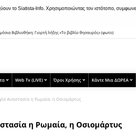
χύουν το Siatista-Info. Χρησιμοποιώντας τον ιστότοπο, συμφωνε
μόσια Βιβλιοθήκη: Γιορτή λήξης «Το βιβλίο θησαυρός» (φωτο)
στα
Web Tv (LIVE)
Όροι Χρήσης
Κάντε Μια ΔΩΡΕΑ
γία Αναστασία η Ρωμαία, η Οσιομάρτυς
στασία η Ρωμαία, η Οσιομάρτυς