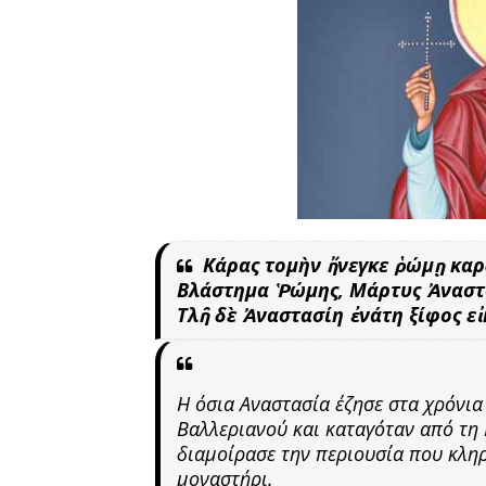
Κάρας τομὴν ἤνεγκε ῥώμῃ καρ
Βλάστημα Ῥώμης, Μάρτυς Ἀναστ
Τλῆ δὲ Ἀναστασίη ἐνάτη ξίφος εἰ
Η όσια Αναστασία έζησε στα χρόνια 
Bαλλεριανού και καταγόταν από τη 
διαμοίρασε την περιουσία που κλη
μοναστήρι.