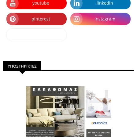
youtube
linkedin
pinterest
instagram
dailymotion
ΥΠΟΣΤΗΡΙΚΤΕΣ