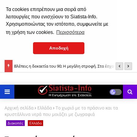
Τα cookies επιτρέπουν μια σειρά από
λειτουργίες που ενισχύουν το Siatista-Info.
Χρησιμοποιώντας τον ιστότοπο, συμφωνείτε με
τη χρήση των cookies.
Περισσότερα
Αποδοχή
Παρακλητικοί Κανόνες προς τιμήν της Θεοτόκου
Τ
τ
Αρχική σελίδα
Ελλάδα
Το χωριό με το πράσινο και τα
κρυστάλλινα νερά που μοιάζει με ζωγραφιά
Διακοπές
Ελλάδα