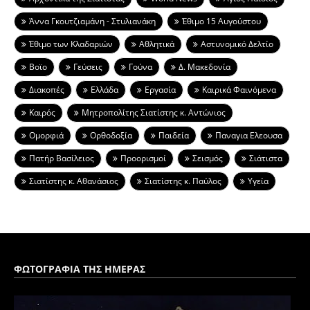
Άννα Γκουτζιαμάνη - Στυλιανάκη
Έθιμο 15 Αυγούστου
Έθιμο των Κλαδαριών
Αθλητικά
Αστυνομικό Δελτίο
Βοϊο
Γεύσεις
Γούνα
Δ. Μακεδονία
Διακοπές
Ελλάδα
Εργασία
Καιρικά Φαινόμενα
Καιρός
Μητροπολίτης Σιατίστης κ. Αντώνιος
Ομορφιά
Ορθοδοξία
Παιδεία
Παναγια Ελεουσα
Πατήρ Βασίλειος
Προορισμοί
Σεισμός
Σιάτιστα
Σιατίστης κ. Αθανάσιος
Σιατίστης κ. Παύλος
Υγεία
ΦΩΤΟΓΡΑΦΙΑ ΤΗΣ ΗΜΕΡΑΣ