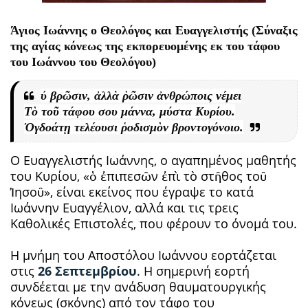
Άγιος Ιωάννης ο Θεολόγος και Ευαγγελιστής (Σύναξις
της αγίας κόνεως της εκπορευομένης εκ του τάφου
του Ιωάννου του Θεολόγου)
ὐ βρῶσιν, ἀλλὰ ῥῶσιν ἀνθρώποις νέμει
Τὸ τοῦ τάφου σου μάννα, μύστα Κυρίου.
Ὀγδοάτῃ τελέουσι ῥοδισμὸν βροντογόνοιο.
Ο Ευαγγελιστής Ιωάννης, ο αγαπημένος μαθητής
του Κυρίου, «ὁ ἐπιπεσῶν ἐπὶ τὸ στῆθος τοῦ
Ἰησοῦ», είναι εκείνος που έγραψε το κατά
Ιωάννην Ευαγγέλιον, αλλά και τις τρεις
Καθολικές Επιστολές, που φέρουν το όνομά του.
Η μνήμη του Αποστόλου Ιωάννου εορτάζεται
στις
26 Σεπτεμβρίου
. Η σημερινή εορτή
συνδέεται με την ανάδυση θαυματουργικής
κόνεως (σκόνης) από τον τάφο του