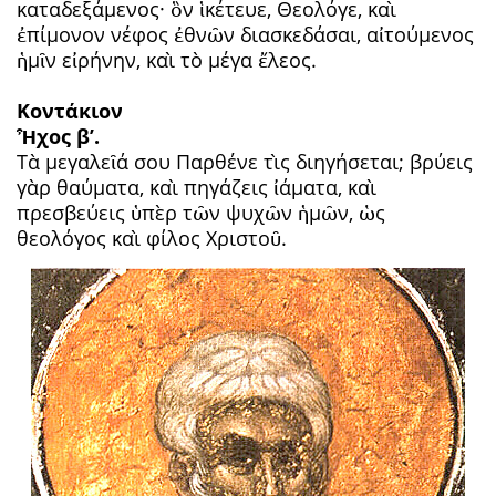
καταδεξάμενος· ὃν ἱκέτευε, Θεολόγε, καὶ
ἐπίμονον νέφος ἐθνῶν διασκεδάσαι, αἰτούμενος
ἡμῖν εἰρήνην, καὶ τὸ μέγα ἔλεος.
Κοντάκιον
Ἦχος β’.
Τὰ μεγαλεῖά σου Παρθένε τὶς διηγήσεται; βρύεις
γὰρ θαύματα, καὶ πηγάζεις ἰάματα, καὶ
πρεσβεύεις ὑπὲρ τῶν ψυχῶν ἡμῶν, ὡς
θεολόγος καὶ φίλος Χριστοῦ.