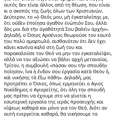
αυτός δεν είναι άλλος από τη θέωση, που είναι
κι ο σκοπός της ζωής όλων των Χριστιανών.
Δεύτερον, το «ὁ Θεός μου, μὴ ἐγκαταλείπῃς με,
ὅτι οὐδὲν ἐποίησα ἀγαθὸν ἐνώπιόν Σου, ἀλλὰ
δὸς μοι διὰ τὴν ἀγαθότητά Σου βαλεὶν ἀρχήν».
Δηλαδή, ο Όσιος Αρσένιος θεωρούσε τον εαυτό
του πολύ αμαρτωλό, αισθανόταν ότι δεν έχει
κάνει κανένα καλό στη ζωή του και
παρακαλούσε τον Θεό να μην τον εγκαταλείψει,
αλλά να τον αξιώσει να βάλει αρχή μετανοίας.
Τρίτον, η συμβουλή «πᾶσαν σου τὴν σπουδὴν
ποίησον, ἶνα ἡ ἔνδον σου ἐργασία κατὰ Θεὸν ἦ,
καὶ νικήσης τὰ ἔξω πάθη». Δηλαδή, μας
προτρέπει ο Όσιος, όπως ερμηνεύει ο Αγιος
Νικόδημος ο Αγιορείτης, ότι όλη την σπουδή
μας πρέπει να έχουμε στο να γίνεται η
εσωτερική εργασία της ιεράς προσευχής και
νίψεως καθαρά και μόνο για τον Θεό, διότι αν
αυτή ενεργείται καθαρά, θα νικήσουμε τα