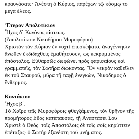
κραυγάσατε· Ἀνέστη ὁ Κύριος, παρέχων τῷ κόσμῳ τὸ
μέγα ἔλεος.
Ἕτερον Ἀπολυτίκιον
Ἦχος δ΄ Κανόνας πίστεως.
(Ἀπολυτίκιον Νικοδήμου Μυροφόρου)
Χριστὸν τὸν Κύριον ἐν νυχτὶ ἐπεσκέψατο, ἀναγέννησιν
ἄνωθεν ἐκδιδαχθεὶς ἐμαθήτευσεν, ὡς κεκρυμμένος
ἀπόστολος. Εὐθαρσῶς διεφώνει πρὸς φαρισαίους καὶ
γραμματεῖς, τὸν Σωτῆρα διώκοντας. Ὃν νεκρὸν καθεῖλεν
ἐκ τοῦ Σταυροῦ, μῦρα τῇ ταφῇ ἐνεγκών, Νικόδημος ὁ
ἔνθερμος.
Κοντάκιον
Ἦχος β΄.
Τὸ Χαῖρε ταῖς Μυροφόροις φθεγξάμενος, τὸν θρῆνον τῆς
προμήτορος Εὔας κατέπαυσας, τῇ Ἀναστάσει Σου
Χριστὲ ὁ Θεός· τοῖς Ἀποστόλοις δὲ τοῖς σοῖς κηρύττειν
ἐπέταξας· ὁ Σωτὴρ ἐξανέστη τοῦ μνήματος.