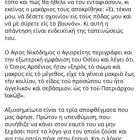
τόπο και πώς θα ήθελε να τον ενταφιάσουν, κι
εκείνος ο μακάριος τους αποκρίθηκε: «Ὦ, τέκνα
μου, νὰ δέσετε σχοινίον εἰς τοὺς πόδας μου καὶ
νὰ μὲ σύρετε εἰς τὸ βουνόν». Κι αυτή η
απάντηση είναι ενδεικτική της ταπεινώσεώς
του.
Ο Αγιος Νικόδημος ο Αγιορείτης περιγράφει και
την εξωτερική εμφάνιση του Οσίου και λέγει ότι
ο Όσιος Αρσένιος ήταν «ξηρὸς τὸ σῶμα καὶ
μακρὺς εἰς τὸ μέγεθος, εἶχε τὰ γένεια μακριὰ ἕως
τὴν κοιλίαν, τὸ εἶδος τοῦ προσώπου του ἦτο
ἀγγελικὸν καὶ σεβάσμιον, ὡς τὸ τοῦ Πατριάρχου
Ἰακώβ».
Αξιοσημείωτα είναι τα τρία αποφθέγματα που
μας άφησε. Πρώτον η υπενθύμιση, που
συνήθιζε να κάνει στον εαυτό του να μην
ξεχάσει ποτέ το λόγο για τον οποίο ζούσε και
για τον οποίο πήγε στην έρημο. Και ο λόγος