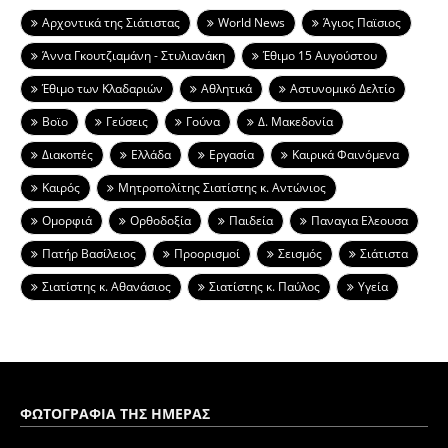
Aρχοντικά της Σιάτιστας
World News
Άγιος Παϊσιος
Άννα Γκουτζιαμάνη - Στυλιανάκη
Έθιμο 15 Αυγούστου
Έθιμο των Κλαδαριών
Αθλητικά
Αστυνομικό Δελτίο
Βοϊο
Γεύσεις
Γούνα
Δ. Μακεδονία
Διακοπές
Ελλάδα
Εργασία
Καιρικά Φαινόμενα
Καιρός
Μητροπολίτης Σιατίστης κ. Αντώνιος
Ομορφιά
Ορθοδοξία
Παιδεία
Παναγια Ελεουσα
Πατήρ Βασίλειος
Προορισμοί
Σεισμός
Σιάτιστα
Σιατίστης κ. Αθανάσιος
Σιατίστης κ. Παύλος
Υγεία
ΦΩΤΟΓΡΑΦΙΑ ΤΗΣ ΗΜΕΡΑΣ