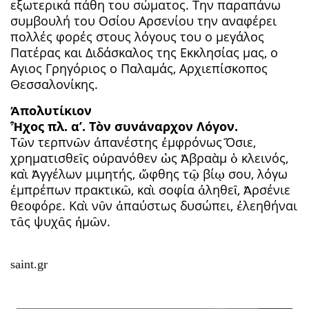
εξωτερικά πάθη του σώματος. Την παραπάνω
συμβουλή του Οσίου Αρσενίου την αναφέρει
πολλές φορές στους λόγους του ο μεγάλος
Πατέρας και Διδάσκαλος της Εκκλησίας μας, ο
Αγιος Γρηγόριος ο Παλαμάς, Αρχιεπίσκοπος
Θεσσαλονίκης.
Ἀπολυτίκιον
Ἦχος πλ. α’. Τὸν συνάναρχον Λόγον.
Τῶν τερπνῶν ἀπανέστης ἐμφρόνως Ὅσιε,
χρηματισθεῖς οὐρανόθεν ὡς Ἀβραὰμ ὁ κλεινός,
καὶ Ἀγγέλων μιμητής, ὤφθης τῷ βίῳ σου, λόγω
ἐμπρέπων πρακτικῶ, καὶ σοφία ἀληθεῖ, Ἀρσένιε
θεοφόρε. Καὶ νῦν ἀπαύστως δυσώπει, ἐλεηθήναι
τᾶς ψυχᾶς ἠμῶν.
saint.gr