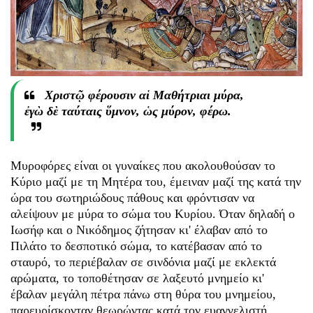
Χριστῷ φέρουσιν αἱ Μαθήτριαι μύρα,
ἐγὼ δὲ ταύταις ὕμνον, ὡς μύρον, φέρω.
Μυροφόρες είναι οι γυναίκες που ακολουθούσαν το
Κύριο μαζί με τη Μητέρα του, έμειναν μαζί της κατά την
ώρα του σωτηριώδους πάθους και φρόντισαν να
αλείψουν με μύρα το σώμα του Κυρίου. Όταν δηλαδή ο
Ιωσήφ και ο Νικόδημος ζήτησαν κι' έλαβαν από το
Πιλάτο το δεσποτικό σώμα, το κατέβασαν από το
σταυρό, το περιέβαλαν σε σινδόνια μαζί με εκλεκτά
αρώματα, το τοποθέτησαν σε λαξευτό μνημείο κι'
έβαλαν μεγάλη πέτρα πάνω στη θύρα του μνημείου,
παρευρίσκονταν θεωρώντας κατά τον ευαγγελιστή