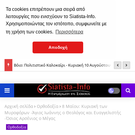
Τα cookies επιτρέπουν μια σειρά από
λειτουργίες που ενισχύουν το Siatista-Info.
Χρησιμοποιώντας τον ιστότοπο, συμφωνείτε με
τη χρήση των cookies.
Περισσότερα
Αποδοχή
Σιάτιστα: Όρθρος & Θεία Λειτουργία στον Ι. Ν. Αγίου Μηνά, την
Σ
Τρίτη 11 Αυγούστου 2026
Αρχική σελίδα
Ορθοδοξία
8 Μαΐου: Κυριακή των
Μυροφόρων -Άγιος Ιωάννης ο Θεολόγος και Ευαγγελιστής
-Όσιος Αρσένιος ο Μέγας
Ορθοδοξία