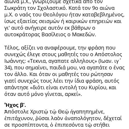
αιώνα μ.Χ., γνωρίζουμε σχετικά από τον
Σωκράτη τον Σχολαστικό. Κατά τον 9ο αιώνα
μ.Χ. ο ναός του Θεολόγου ήταν καταβεβλημένος,
ίσως εξαιτίας σεισμών ή καιρικών επηρειών και
γι' αυτό ανήγειρε αυτόν εκ βάθρων ο
αυτοκράτορας Βασίλειος ο Μακεδών.
Τέλος, αξίζει να αναφέρουμε, την φράση που
συνεχώς έλεγε στους μαθητές του ο Απόστολος
Ιωάννης: «Τεκνια, αγαπατε αλληλους» (Ιωαν. ιγ΄
34), που σημαίνει, παιδιά μου, να αγαπάτε ο ένας
τον άλλο. Και όταν οι μαθητές του ρώτησαν
γιατί συνεχώς τους λέει την ίδια φράση, αυτός
απάντησε «διότι είναι εντολή του Κυρίου, και
όταν αυτό μόνο γίνεται, αρκεί».
Ἦχος β’.
Ἀπόστολε Χριστῷ τῷ Θεῷ ἠγαπηπημένε,
ἐπιτάχυνον, ῥῦσαι λαὸν ἀναπολόγητον, δέχεταί
σε προσπίπτοντα, ὁ ἐπιπεσόντα τῷ στήθει