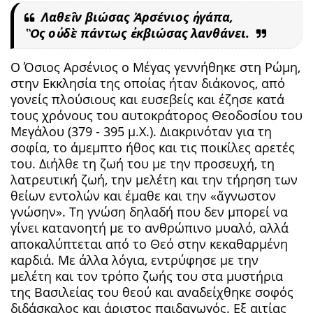
Λαθεῖν βιώσας Ἀρσένιος ἠγάπα,
Ὃς οὐδὲ πάντως ἐκβιώσας λανθάνει.
Ο Όσιος Αρσένιος ο Μέγας γεννήθηκε στη Ρώμη,
στην Εκκλησία της οποίας ήταν διάκονος, από
γονείς πλούσιους και ευσεβείς και έζησε κατά
τους χρόνους του αυτοκράτορος Θεοδοσίου του
Μεγάλου (379 - 395 μ.Χ.). Διακρινόταν για τη
σοφία, το άμεμπτο ήθος και τις ποικίλες αρετές
του. Διήλθε τη ζωή του με την προσευχή, τη
λατρευτική ζωή, την μελέτη και την τήρηση των
θείων εντολών και έμαθε και την «ἄγνωστον
γνώσην». Τη γνώση δηλαδή που δεν μπορεί να
γίνει κατανοητή με το ανθρώπινο μυαλό, αλλά
αποκαλύπτεται από το Θεό στην κεκαθαρμένη
καρδιά. Με άλλα λόγια, εντρύφησε με την
μελέτη και τον τρόπο ζωής του στα μυστήρια
της Βασιλείας του θεού και αναδείχθηκε σοφός
διδάσκαλος και άριστος παιδαγωγός. Εξ αιτίας