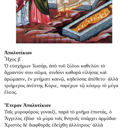
Ἀπολυτίκιον
Ἦχος β΄.
Ὀ εὐσχήμων Ἰωσήφ, ἀπὸ τοῦ ξύλου καθελὼν τὸ
ἄχραντόν σου σῶμα, σινδόνι καθαρὰ εἰλήσας καὶ
ἀρώμασιν, ἐν μνήματι καινῷ, κηδεύσας ἀπέθετο· ἀλλὰ
τριήμερος ἀνέστης Κύριε, παρέχων τῷ κόσμῳ τὸ μέγα
ἔλεος.
Ἕτερον Ἀπολυτίκιον
Ταῖς μυροφόροις γυναιξί, παρὰ τὸ μνῆμα ἐπιστάς, ὁ
Ἄγγελος ἐβόα· τὰ μύρα τοῖς θνητοῖς ὑπάρχει ἁρμόδια·
Χριστὸς δὲ διαφθορᾶς ἐδείχθη ἀλλότριος· ἀλλὰ