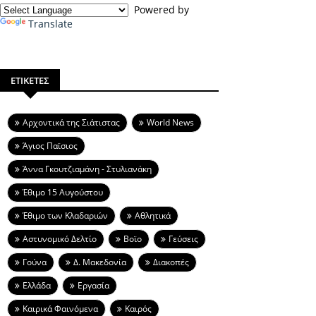
Powered by
Translate
ΕΤΙΚΕΤΕΣ
Aρχοντικά της Σιάτιστας
World News
Άγιος Παϊσιος
Άννα Γκουτζιαμάνη - Στυλιανάκη
Έθιμο 15 Αυγούστου
Έθιμο των Κλαδαριών
Αθλητικά
Αστυνομικό Δελτίο
Βοϊο
Γεύσεις
Γούνα
Δ. Μακεδονία
Διακοπές
Ελλάδα
Εργασία
Καιρικά Φαινόμενα
Καιρός