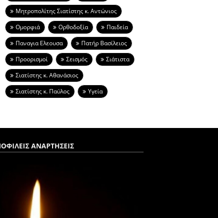
Μητροπολίτης Σιατίστης κ. Αντώνιος
Ομορφιά
Ορθοδοξία
Παιδεία
Παναγια Ελεουσα
Πατήρ Βασίλειος
Προορισμοί
Σεισμός
Σιάτιστα
Σιατίστης κ. Αθανάσιος
Σιατίστης κ. Παύλος
Υγεία
ΟΦΙΛΕΙΣ ΑΝΑΡΤΗΣΕΙΣ