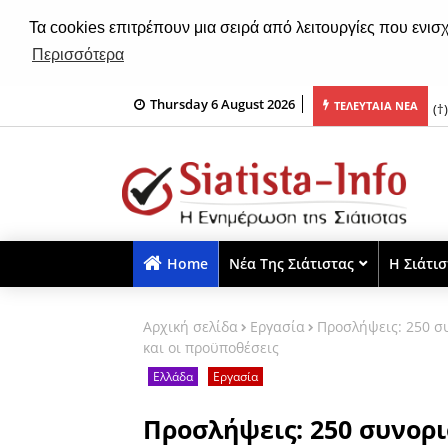
Τα cookies επιτρέπουν μια σειρά από λειτουργίες που ενισ
Περισσότερα
Thursday 6 August 2026
ς Μεταμορφώσεως του Σωτήρος Χριστού (φωτο)
(†
ΤΕΛΕΥΤΑΙΑ ΝΕΑ
Home
Νέα Της Σιάτιστας
Η Σιάτι
Αρχική σελίδα
Εργασία
Προσλήψεις: 250 σ
και οι προϋποθέσεις
Ελλάδα
Εργασία
Προσλήψεις: 250 συνορι