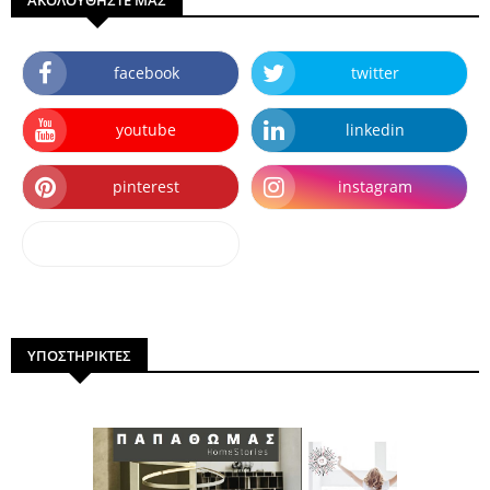
facebook
twitter
youtube
linkedin
pinterest
instagram
dailymotion
ΥΠΟΣΤΗΡΙΚΤΕΣ