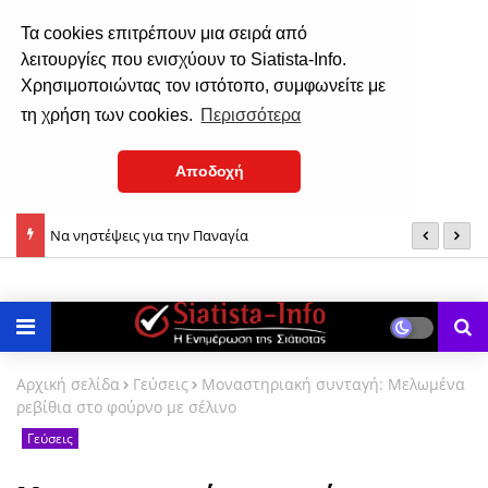
Τα cookies επιτρέπουν μια σειρά από
λειτουργίες που ενισχύουν το Siatista-Info.
Χρησιμοποιώντας τον ιστότοπο, συμφωνείτε με
τη χρήση των cookies.
Περισσότερα
Αποδοχή
υ 2026
Να νηστέψεις για την Παναγία
Ε
1
Αρχική σελίδα
Γεύσεις
Μοναστηριακή συνταγή: Μελωμένα
ρεβίθια στο φούρνο με σέλινο
Γεύσεις