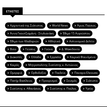
ΕΤΙΚΕΤΕΣ
Aρχοντικά της Σιάτιστας
World News
Άγιος Παϊσιος
Άννα Γκουτζιαμάνη - Στυλιανάκη
Έθιμο 15 Αυγούστου
Έθιμο των Κλαδαριών
Αθλητικά
Αστυνομικό Δελτίο
Βοϊο
Γεύσεις
Γούνα
Δ. Μακεδονία
Διακοπές
Ελλάδα
Εργασία
Καιρικά Φαινόμενα
Καιρός
Μητροπολίτης Σιατίστης κ. Αντώνιος
Ομορφιά
Ορθοδοξία
Παιδεία
Παναγια Ελεουσα
Πατήρ Βασίλειος
Προορισμοί
Σεισμός
Σιάτιστα
Σιατίστης κ. Αθανάσιος
Σιατίστης κ. Παύλος
Υγεία