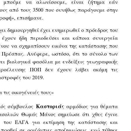
 μπούμε να αλωνίσουμε, είναι ζήτημα εάν
ους από τους 3500 που συνήθως παράγουμε στην
ροφή», επισήμανε.
χει δημιουργηθεί έχει ενημερωθεί ο πρόεδρος του
έχουν ήδη περιοδεύσει και κάποια συνεργεία
νου να σχηματίσουν εικόνα της κατάστασης που
ς Πρέσπας. Ανέφερε, ωστόσο, ότι το σύνολο των
ι βιολογικά φασόλια με ενδείξεις γεωγραφικής
προέλευσης ΠΟΠ δεν έχουν λάβει ακόμη τις
αστροφές του 2019.
 τις οικογένειές τους»
Καστοριάς
κός σύμβουλος
αρμόδιος για θέματα
ασολιών Θωμάς Μάνος σημείωσε ότι χθες έγινε
 του ΕΛΓΑ για εκτίμηση της κατάστασης και
προβεί σε οριζόντιες αποζημιώσεις, ενώ τέθηκε