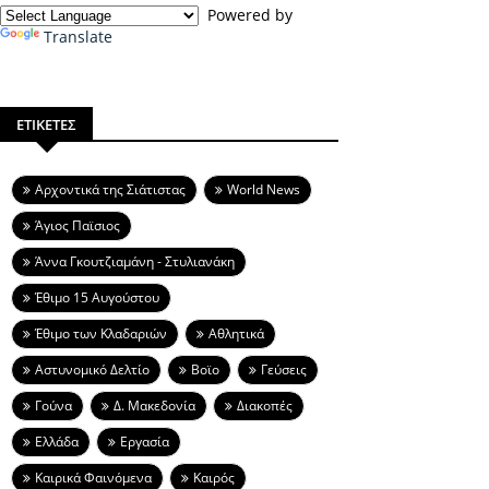
Powered by
Translate
ΕΤΙΚΕΤΕΣ
Aρχοντικά της Σιάτιστας
World News
Άγιος Παϊσιος
Άννα Γκουτζιαμάνη - Στυλιανάκη
Έθιμο 15 Αυγούστου
Έθιμο των Κλαδαριών
Αθλητικά
Αστυνομικό Δελτίο
Βοϊο
Γεύσεις
Γούνα
Δ. Μακεδονία
Διακοπές
Ελλάδα
Εργασία
Καιρικά Φαινόμενα
Καιρός