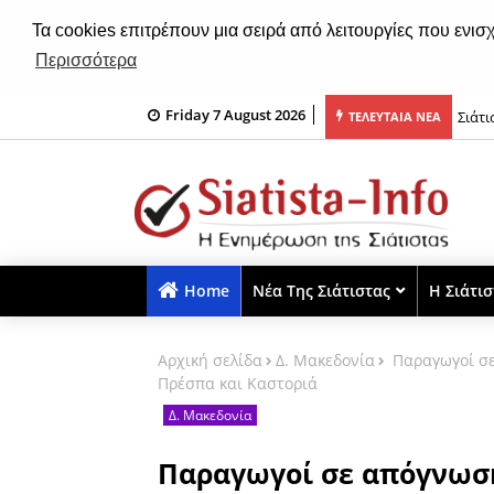
Τα cookies επιτρέπουν μια σειρά από λειτουργίες που ενισ
Περισσότερα
Friday 7 August 2026
ωκλησιού της Μεταμορφώσεως του Σωτήρος Χριστού (ηχητικό)
Σιάτ
ΤΕΛΕΥΤΑΙΑ ΝΕΑ
Home
Νέα Της Σιάτιστας
Η Σιάτι
Αρχική σελίδα
Δ. Μακεδονία
Παραγωγοί σε
Πρέσπα και Καστοριά
Δ. Μακεδονία
Παραγωγοί σε απόγνωση